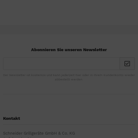
Abonnieren Sie unseren Newsletter
Der Newsletter ist kostenlos und kann jederzeit hier oder in Ihrem Kundenkonto wieder
abbestellt werden.
Kontakt
Schneider Grillgeräte GmbH & Co. KG