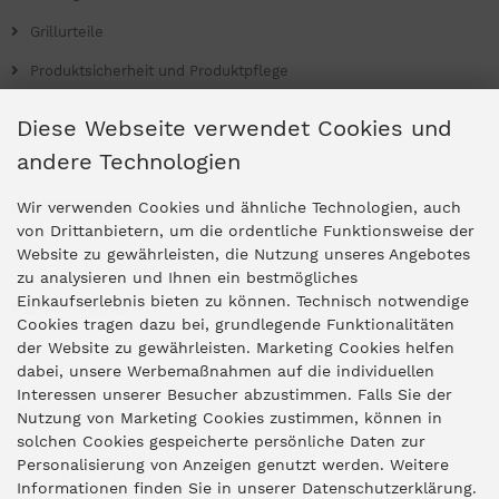
Grillurteile
Produktsicherheit und Produktpflege
Grill Magazin
Diese Webseite verwendet Cookies und
andere Technologien
Ladengeschäfte
Wir verwenden Cookies und ähnliche Technologien, auch
von Drittanbietern, um die ordentliche Funktionsweise der
Website zu gewährleisten, die Nutzung unseres Angebotes
Zentrale Idar-Oberstein
zu analysieren und Ihnen ein bestmögliches
Einkaufserlebnis bieten zu können. Technisch notwendige
Partner-Stores
Cookies tragen dazu bei, grundlegende Funktionalitäten
der Website zu gewährleisten. Marketing Cookies helfen
dabei, unsere Werbemaßnahmen auf die individuellen
"Deko 409" Bernkastel-Kues
Interessen unserer Besucher abzustimmen. Falls Sie der
Widerruf
Nutzung von Marketing Cookies zustimmen, können in
solchen Cookies gespeicherte persönliche Daten zur
Personalisierung von Anzeigen genutzt werden. Weitere
Vertrag widerrufen
Informationen finden Sie in unserer Datenschutzerklärung.