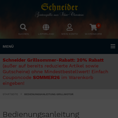
0
SUCHEN
LIEFERLAND
MEIN KONTO
WARENKORB
MENÜ
Schneider Grillsommer-Rabatt: 20% Rabatt
(außer auf bereits reduzierte Artikel sowie
Gutscheine) ohne Mindestbestellwert! Einfach
Couponcode
SOMMER26
im Warenkorb
eingeben!
STARTSEITE
BEDIENUNGSANLEITUNG GRILLMOTOR
Bedienungsanleitung