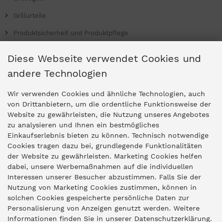
Grillurteile
Produktsicherheit und Produktpflege
Grill Magazin
Diese Webseite verwendet Cookies und
andere Technologien
Ladengeschäfte
Wir verwenden Cookies und ähnliche Technologien, auch
von Drittanbietern, um die ordentliche Funktionsweise der
Website zu gewährleisten, die Nutzung unseres Angebotes
Zentrale Idar-Oberstein
zu analysieren und Ihnen ein bestmögliches
Einkaufserlebnis bieten zu können. Technisch notwendige
Partner-Stores
Cookies tragen dazu bei, grundlegende Funktionalitäten
der Website zu gewährleisten. Marketing Cookies helfen
dabei, unsere Werbemaßnahmen auf die individuellen
"Deko 409" Bernkastel-Kues
Interessen unserer Besucher abzustimmen. Falls Sie der
Widerruf
Nutzung von Marketing Cookies zustimmen, können in
solchen Cookies gespeicherte persönliche Daten zur
Personalisierung von Anzeigen genutzt werden. Weitere
Vertrag widerrufen
Informationen finden Sie in unserer Datenschutzerklärung.