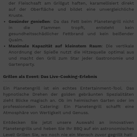
der Fleischsaft am Grillgut haften, karamellisiert direkt
auf der Oberfläche und bildet eine unvergleichliche
Kruste.
Gesünder genießen
: Da das Fett beim Planetengrill nicht
in die Flammen tropft, entsteht kein
gesundheitsschädlicher Fettbrand und kein beißender
Qualm.
Maximale Kapazität auf kleinstem Raum
: Die vertikale
Anordnung der Spieße nutzt die Hitzequelle optimal aus
und macht den Grill zum Star jeder Gastronomie und
Gartenparty.
Grillen als Event: Das Live-Cooking-Erlebnis
Ein Planetengrill ist ein echtes Entertainment-Tool. Das
hypnotische Drehen der golden gebräunten Spezialitäten
zieht Blicke magisch an. Ob im heimischen Garten oder im
professionellen Catering: Ein Planetengrill schafft eine
Atmosphäre von Wertigkeit und Genuss.
Entdecken Sie jetzt unsere Auswahl an innovativen
Planetengrills und heben Sie Ihr BBQ auf ein astronomisches
Level! Grillen Sie, wo noch nie ein Mensch zuvor gegrillt hat!