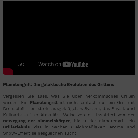
Planetengrill: Die galaktische Evolution des Grillens
Vergessen Sie alles, was Sie über herkömmliches Grillen
wissen. Ein
Planetengrill
ist nicht einfach nur ein Grill mit
Drehspieß – er ist ein ausgeklügeltes System, das Physik und
Kulinarik auf spektakuläre Weise vereint. Inspiriert von der
Bewegung der Himmelskörper
, bietet der Planetengrill ein
Grillerlebnis
, das in Sachen Gleichmäßigkeit, Aroma und
Show-Effekt seinesgleichen sucht.