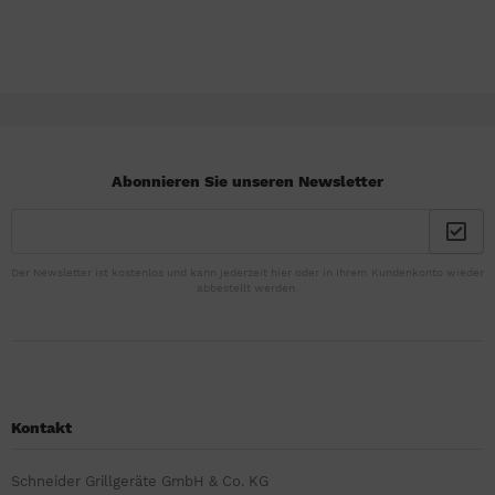
Abonnieren Sie unseren Newsletter
Der Newsletter ist kostenlos und kann jederzeit hier oder in Ihrem Kundenkonto wieder
abbestellt werden.
Kontakt
Schneider Grillgeräte GmbH & Co. KG