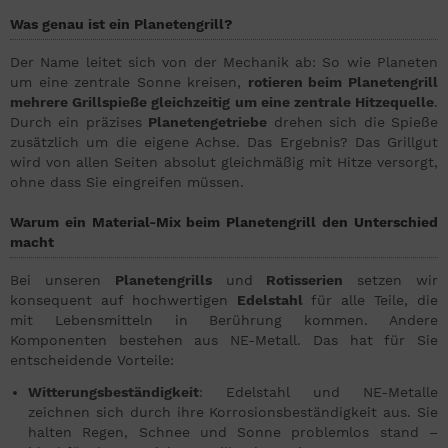
Was genau ist ein Planetengrill?
Der Name leitet sich von der Mechanik ab: So wie Planeten
um eine zentrale Sonne kreisen,
rotieren beim Planetengrill
mehrere Grillspieße gleichzeitig um eine zentrale Hitzequelle
.
Durch ein präzises
Planetengetriebe
drehen sich die Spieße
zusätzlich um die eigene Achse. Das Ergebnis? Das Grillgut
wird von allen Seiten absolut gleichmäßig mit Hitze versorgt,
ohne dass Sie eingreifen müssen.
Warum ein Material-Mix beim Planetengrill den Unterschied
macht
Bei unseren
Planetengrills
und
Rotisserien
setzen wir
konsequent auf hochwertigen
Edelstahl
für alle Teile, die
mit Lebensmitteln in Berührung kommen. Andere
Komponenten bestehen aus NE-Metall. Das hat für Sie
entscheidende Vorteile:
Witterungsbeständigkeit
: Edelstahl und NE-Metalle
zeichnen sich durch ihre Korrosionsbeständigkeit aus. Sie
halten Regen, Schnee und Sonne problemlos stand –