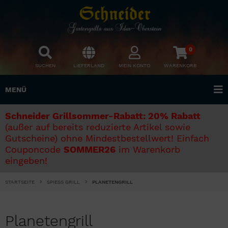
0
SUCHEN
LIEFERLAND
MEIN KONTO
WARENKORB
MENÜ
Schneider Grillsommer-Rabatt: 20% Rabatt
(außer auf bereits reduzierte Artikel sowie
Gutscheine) ohne Mindestbestellwert! Einfach
Couponcode
SOMMER26
im Warenkorb
eingeben!
STARTSEITE
SPIESS GRILL
PLANETENGRILL
Planetengrill