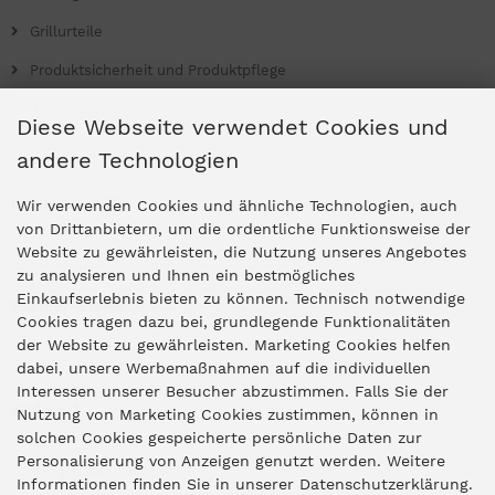
Grillurteile
Produktsicherheit und Produktpflege
Grill Magazin
Diese Webseite verwendet Cookies und
andere Technologien
Ladengeschäfte
Wir verwenden Cookies und ähnliche Technologien, auch
von Drittanbietern, um die ordentliche Funktionsweise der
Website zu gewährleisten, die Nutzung unseres Angebotes
Zentrale Idar-Oberstein
zu analysieren und Ihnen ein bestmögliches
Einkaufserlebnis bieten zu können. Technisch notwendige
Partner-Stores
Cookies tragen dazu bei, grundlegende Funktionalitäten
der Website zu gewährleisten. Marketing Cookies helfen
dabei, unsere Werbemaßnahmen auf die individuellen
"Deko 409" Bernkastel-Kues
Interessen unserer Besucher abzustimmen. Falls Sie der
Widerruf
Nutzung von Marketing Cookies zustimmen, können in
solchen Cookies gespeicherte persönliche Daten zur
Personalisierung von Anzeigen genutzt werden. Weitere
Vertrag widerrufen
Informationen finden Sie in unserer Datenschutzerklärung.