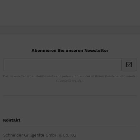
Abonnieren Sie unseren Newsletter
Der Newsletter ist kostenlos und kann jederzeit hier oder in Ihrem Kundenkonto wieder
abbestellt werden.
Kontakt
Schneider Grillgeräte GmbH & Co. KG