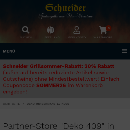
0
SUCHEN
LIEFERLAND
MEIN KONTO
WARENKORB
MENÜ
Schneider Grillsommer-Rabatt: 20% Rabatt
(außer auf bereits reduzierte Artikel sowie
Gutscheine) ohne Mindestbestellwert! Einfach
Couponcode
SOMMER26
im Warenkorb
eingeben!
STARTSEITE
DEKO 409 BERNKASTEL-KUES
Partner-Store "Deko 409" in