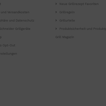
t
Neue Grillrezept Favoriten
- und Versandkosten
Grillregeln
sphäre und Datenschutz
Grillurteile
Schneider Grillgeräte
Produktsicherheit und Produkt
p
Grill Magazin
o Opt-Out
nstellungen