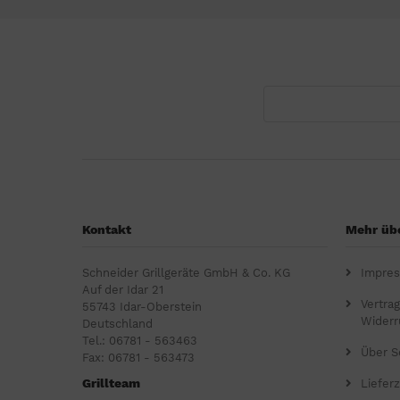
Kontakt
Mehr übe
Schneider Grillgeräte GmbH & Co. KG
Impre
Auf der Idar 21
Vertra
55743 Idar-Oberstein
Widerr
Deutschland
Tel.: 06781 - 563463
Über S
Fax: 06781 - 563473
Grillteam
Lieferz