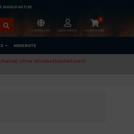
ER MANUFAKTUR
0
LIEFERLAND
MEIN KONTO
WARENKORB
KE
ANGEBOTE
scheine) ohne Mindestbestellwert!