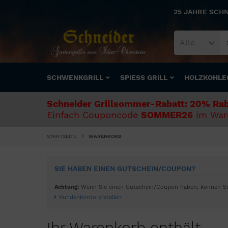
25 JAHRE SCH
Alle
SCHWENKGRILL
SPIESS GRILL
HOLZKOHLE
Schneider Grillsommer-Rabatt: 20% Rab
Einfach Couponcode
SOMMER26
im Ware
STARTSEITE
WARENKORB
SIE HABEN EINEN GUTSCHEIN/COUPON?
Achtung:
Wenn Sie einen Gutschein/Coupon haben, können Sie 
Kundenkonto erstellen
Ihr Warenkorb enthält