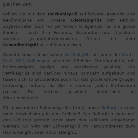
gleichen Zeit.
Grillen Sie mit dem
Holzkohlegrill
auf leckere, gesunde und
bekömmliche Art: Unsere
Edelstahlgrills
mit seitlich
angeordneter Glut für perfekten Grillgenuss für die ganze
Familie - auch Ihre Freunde, Bekannten und Nachbarn
werden gesundheitsbewusstes Grillen mit dem
Gesundheitsgrill
zu schätzen wissen.
Sowohl unsere klassischen
Vertikalgrills
als auch die
Multi-
Kulti BBQ-Grillwagen
vereinen höchste Funktionalität mit
hochwertigem Design und exzellenter Qualität. Die
Vertikalgrills sind darüber hinaus kompakt aufgebaut und
lassen sich so problemlos auch für das große Grillvergnügen
unterwegs nutzen, da Sie in nahezu jeden Kofferraum
passen. Der Aufbau geschieht kinderleicht in
Minutenschnelle.
Für passionierte Schwenkgriller bringt unser
Rollbräter
noch
mehr Abwechslung in den Grillspaß. Der Rollbräter kann auf
den Grillrost gestellt oder statt des Grillrosts eingehängt
werden. So wird der Schwenkgrill im Handumdrehen zum
Hähnchengrill oder Rollbratengrill.