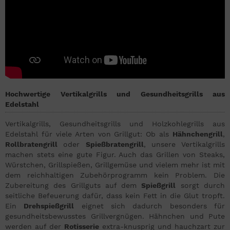
Hochwertige Vertikalgrills und Gesundheitsgrills aus
Edelstahl
Vertikalgrills, Gesundheitsgrills und Holzkohlegrills aus
Edelstahl für viele Arten von Grillgut: Ob als
Hähnchengrill
,
Rollbratengrill
oder
Spießbratengrill
, unsere Vertikalgrills
machen stets eine gute Figur. Auch das Grillen von Steaks,
Würstchen, Grillspießen, Grillgemüse und vielem mehr ist mit
dem reichhaltigen Zubehörprogramm kein Problem. Die
Zubereitung des Grillguts auf dem
Spießgrill
sorgt durch
seitliche Befeuerung dafür, dass kein Fett in die Glut tropft.
Ein
Drehspießgrill
eignet sich dadurch besonders für
gesundheitsbewusstes Grillvergnügen. Hähnchen und Pute
werden auf der
Rotisserie
extra-knusprig und hauchzart zur