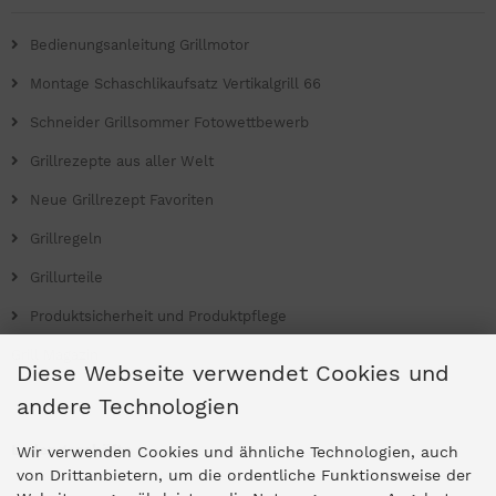
Bedienungsanleitung Grillmotor
Montage Schaschlikaufsatz Vertikalgrill 66
Schneider Grillsommer Fotowettbewerb
Grillrezepte aus aller Welt
Neue Grillrezept Favoriten
Grillregeln
Grillurteile
Produktsicherheit und Produktpflege
Grill Magazin
Diese Webseite verwendet Cookies und
andere Technologien
Ladengeschäfte
Wir verwenden Cookies und ähnliche Technologien, auch
von Drittanbietern, um die ordentliche Funktionsweise der