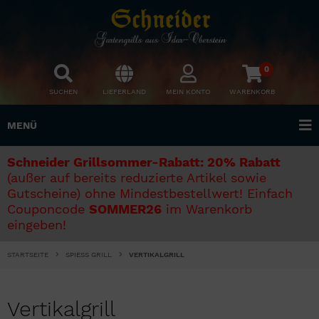
0
SUCHEN
LIEFERLAND
MEIN KONTO
WARENKORB
MENÜ
Schneider Grillsommer-Rabatt: 20% Rabatt
(außer auf bereits reduzierte Artikel sowie
Gutscheine) ohne Mindestbestellwert! Einfach
Couponcode
SOMMER26
im Warenkorb
eingeben!
STARTSEITE
SPIESS GRILL
VERTIKALGRILL
Vertikalgrill