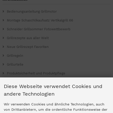
Bedienungsanleitung Grillmotor
Montage Schaschlikaufsatz Vertikalgrill 66
Schneider Grillsommer Fotowettbewerb
Grillrezepte aus aller Welt
Neue Grillrezept Favoriten
Grillregeln
Grillurteile
Produktsicherheit und Produktpflege
Grill Magazin
Diese Webseite verwendet Cookies und
andere Technologien
Ladengeschäfte
Wir verwenden Cookies und ähnliche Technologien, auch
von Drittanbietern, um die ordentliche Funktionsweise der