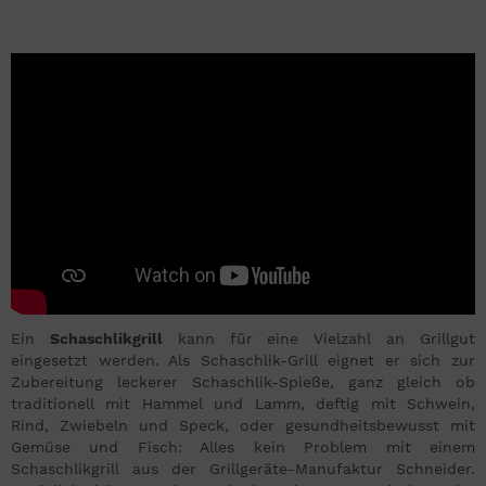
Ein
Schaschlikgrill
kann für eine Vielzahl an Grillgut
eingesetzt werden. Als Schaschlik-Grill eignet er sich zur
Zubereitung leckerer Schaschlik-Spieße, ganz gleich ob
traditionell mit Hammel und Lamm, deftig mit Schwein,
Rind, Zwiebeln und Speck, oder gesundheitsbewusst mit
Gemüse und Fisch: Alles kein Problem mit einem
Schaschlikgrill aus der Grillgeräte-Manufaktur Schneider.