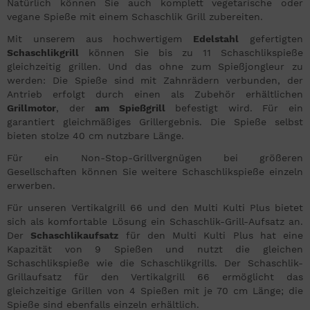
Natürlich können Sie auch komplett vegetarische oder
vegane Spieße mit einem Schaschlik Grill zubereiten.
Mit unserem aus hochwertigem
Edelstahl
gefertigten
Schaschlikgrill
können Sie bis zu 11 Schaschlikspieße
gleichzeitig grillen. Und das ohne zum Spießjongleur zu
werden: Die Spieße sind mit Zahnrädern verbunden, der
Antrieb erfolgt durch einen als Zubehör erhältlichen
Grillmotor
, der
am Spießgrill
befestigt wird. Für ein
garantiert gleichmäßiges Grillergebnis. Die Spieße selbst
bieten stolze 40 cm nutzbare Länge.
Für ein Non-Stop-Grillvergnügen bei größeren
Gesellschaften können Sie weitere Schaschlikspieße einzeln
erwerben.
Für unseren Vertikalgrill 66 und den Multi Kulti Plus bietet
sich als komfortable Lösung ein
Schaschlik-Grill-Aufsatz an.
Der
Schaschlikaufsatz
für den Multi Kulti Plus hat eine
Kapazität von 9 Spießen und nutzt die gleichen
Schaschlikspieße wie die Schaschlikgrills. Der Schaschlik-
Grillaufsatz für den Vertikalgrill 66 ermöglicht das
gleichzeitige Grillen von 4 Spießen mit je 70 cm Länge; die
Spieße sind ebenfalls einzeln erhältlich.