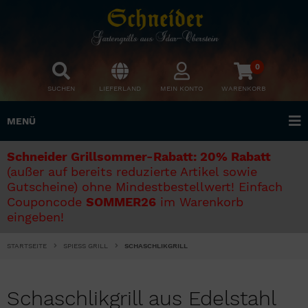
0
SUCHEN
LIEFERLAND
MEIN KONTO
WARENKORB
MENÜ
Schneider Grillsommer-Rabatt: 20% Rabatt
(außer auf bereits reduzierte Artikel sowie
Gutscheine) ohne Mindestbestellwert! Einfach
Couponcode
SOMMER26
im Warenkorb
eingeben!
STARTSEITE
SPIESS GRILL
SCHASCHLIKGRILL
Schaschlikgrill aus Edelstahl