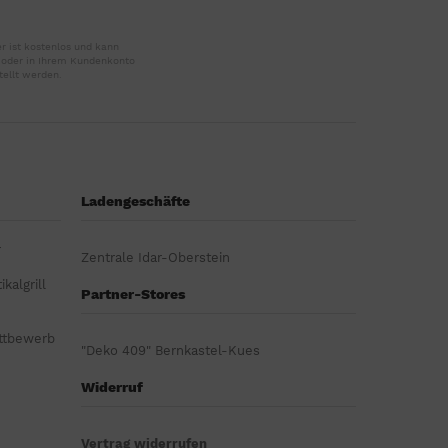
r ist kostenlos und kann
r oder in Ihrem Kundenkonto
tellt werden.
Ladengeschäfte
r
Zentrale Idar-Oberstein
kalgrill
Partner-Stores
ttbewerb
"Deko 409" Bernkastel-Kues
Widerruf
Vertrag widerrufen