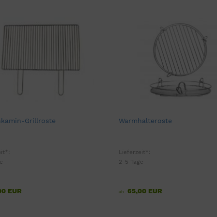
kamin-Grillroste
Warmhalteroste
it*:
Lieferzeit*:
e
2-5 Tage
00 EUR
65,00 EUR
ab