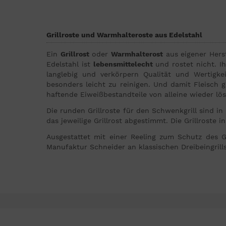
Grillroste und Warmhalteroste aus Edelstahl
Ein
Grillrost
oder
Warmhalterost
aus eigener Herst
Edelstahl ist
lebensmittelecht
und rostet nicht. I
langlebig
und verkörpern Qualität und Wertigkeit
besonders leicht zu reinigen. Und damit Fleisch ga
haftende Eiweißbestandteile von alleine wieder lös
Die runden Grillroste für den Schwenkgrill sind i
das jeweilige Grillrost abgestimmt. Die Grillrost
Ausgestattet mit einer Reeling zum Schutz des Gr
Manufaktur Schneider an klassischen Dreibeingrills 