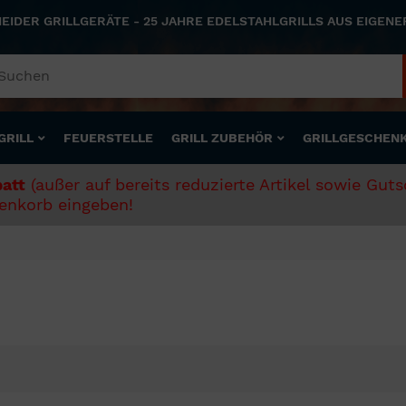
NEIDER GRILLGERÄTE - 25 JAHRE EDELSTAHLGRILLS AUS EIGEN
GRILL
FEUERSTELLE
GRILL ZUBEHÖR
GRILLGESCHEN
att
(außer auf bereits reduzierte Artikel sowie Gut
nkorb eingeben!