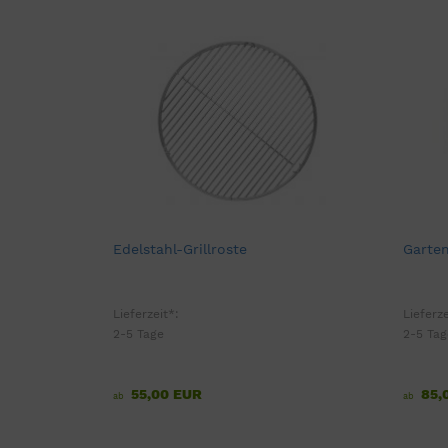
Edelstahl-Grillroste
Garten
Lieferzeit*:
Lieferze
2-5 Tage
2-5 Tag
55,00 EUR
85,
ab
ab