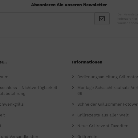
Abonnieren Sie unseren Newsletter
Der Newslette
jederzeit hie
wieder abbes
r...
Informationen
ssum
Bedienungsanleitung Grillmoto
gsschluss - Nichtverfügbarkeit -
Montage Schaschlikaufsatz Verti
ufsbelehrung
66
chwenkgrills
Schneider Grillsommer Fotowe
eit
Grillrezepte aus aller Welt
t
Neue Grillrezept Favoriten
- und Versandkosten
Grillregeln