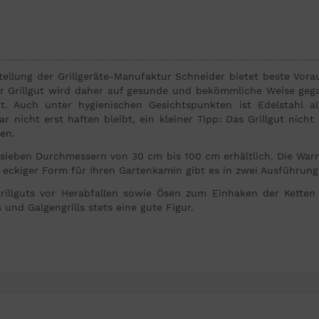
ellung der Grillgeräte-Manufaktur Schneider bietet beste Vorau
hr Grillgut wird daher auf gesunde und bekömmliche Weise ge
. Auch unter hygienischen Gesichtspunkten ist Edelstahl al
r nicht erst haften bleibt, ein kleiner Tipp: Das Grillgut nich
en.
n sieben Durchmessern von 30 cm bis 100 cm erhältlich. Die Warm
e in eckiger Form für Ihren Gartenkamin gibt es in zwei Ausführ
illguts vor Herabfallen sowie Ösen zum Einhaken der Ketten m
und Galgengrills stets eine gute Figur.