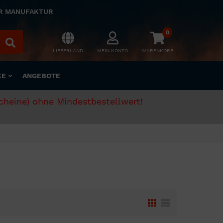
ER MANUFAKTUR
0
LIEFERLAND
MEIN KONTO
WARENKORB
KE
ANGEBOTE
scheine) ohne Mindestbestellwert!