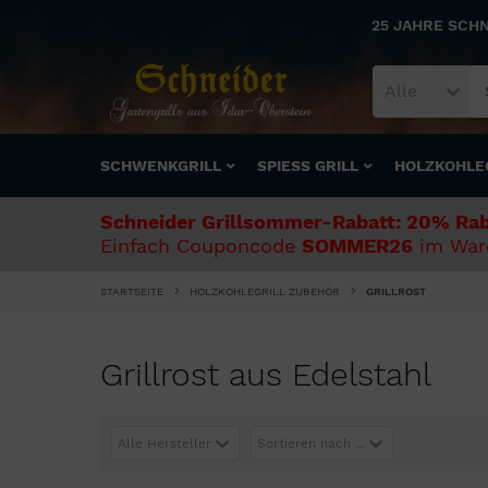
25 JAHRE SCH
Alle
SCHWENKGRILL
SPIESS GRILL
HOLZKOHLE
Schneider Grillsommer-Rabatt: 20% Rab
Einfach Couponcode
SOMMER26
im Ware
STARTSEITE
HOLZKOHLEGRILL ZUBEHÖR
GRILLROST
Grillrost aus Edelstahl
Alle Hersteller
Sortieren nach ...