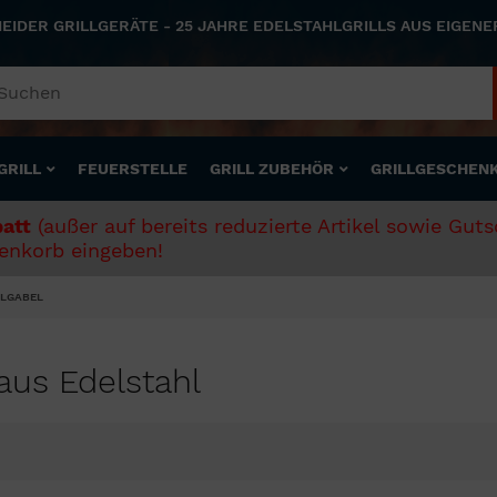
NEIDER GRILLGERÄTE - 25 JAHRE EDELSTAHLGRILLS AUS EIGEN
GRILL
FEUERSTELLE
GRILL ZUBEHÖR
GRILLGESCHEN
att
(außer auf bereits reduzierte Artikel sowie Gut
nkorb eingeben!
LLGABEL
 aus Edelstahl