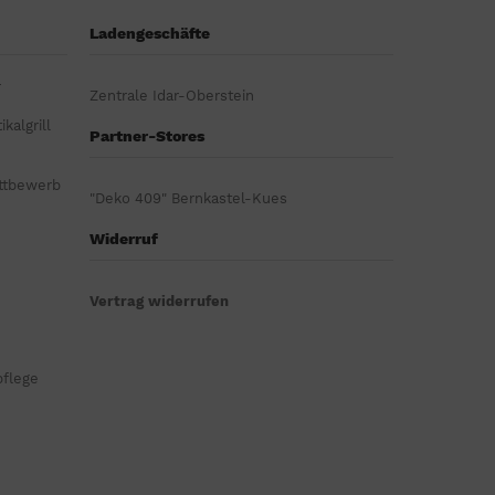
Ladengeschäfte
r
Zentrale Idar-Oberstein
kalgrill
Partner-Stores
ttbewerb
"Deko 409" Bernkastel-Kues
Widerruf
Vertrag widerrufen
pflege