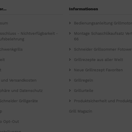
r...
Informationen
ssum
Bedienungsanleitung Grillmoto
gsschluss - Nichtverfügbarkeit -
Montage Schaschlikaufsatz Verti
ufsbelehrung
66
chwenkgrills
Schneider Grillsommer Fotowe
eit
Grillrezepte aus aller Welt
t
Neue Grillrezept Favoriten
- und Versandkosten
Grillregeln
sphäre und Datenschutz
Grillurteile
Schneider Grillgeräte
Produktsicherheit und Produkt
p
Grill Magazin
o Opt-Out
nstellungen