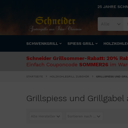
25 JAHRE SCH
Alle
SCHWENKGRILL
SPIESS GRILL
HOLZKOHLE
Schneider Grillsommer-Rabatt: 20% Rab
Einfach Couponcode
SOMMER26
im Ware
STARTSEITE
HOLZKOHLEGRILL ZUBEHÖR
GRILLSPIESS UND GRI
Grillspiess und Grillgabel
Alle Hersteller
Sortieren nach ...