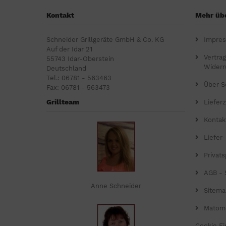
Kontakt
Mehr übe
Schneider Grillgeräte GmbH & Co. KG
Impre
Auf der Idar 21
Vertra
55743 Idar-Oberstein
Widerr
Deutschland
Tel.: 06781 - 563463
Über S
Fax: 06781 - 563473
Grillteam
Lieferz
Kontak
Liefer
Privat
AGB - 
Anne Schneider
Sitema
Matom
Cookie Ei