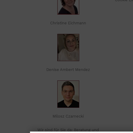
Christine Eichmann
Denise Ambert Mendez
Milosz Czarnecki
Wir sind für Sie da: Beratung und