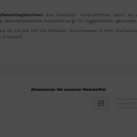
eßanschlagsbuchsen
aus Edelstahl: Unverzichtbar, wenn es u
e, lebensmittelechte Edelstahl sorgt für hygienischen, gesunden 
n von 60 cm bis 100 cm lieferbar. Durchmesser: 8 mm, Vierkant
Grillspieß.
Abonnieren Sie unseren Newsletter
Der Newslette
jederzeit hie
wieder abbes