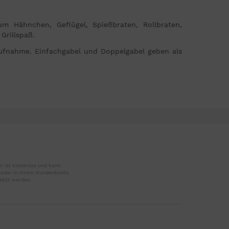
m Hähnchen, Geflügel, Spießbraten, Rollbraten,
Grillspaß.
aufnahme. Einfachgabel und Doppelgabel geben als
r ist kostenlos und kann
r oder in Ihrem Kundenkonto
tellt werden.