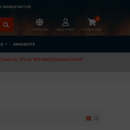
ER MANUFAKTUR
0
LIEFERLAND
MEIN KONTO
WARENKORB
KE
ANGEBOTE
scheine) ohne Mindestbestellwert!