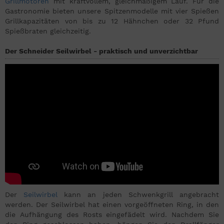
Grillmotoren
mit kraftvollem, gleichmäßigem Lauf. Für die
Gastronomie bieten unsere Spitzenmodelle mit vier Spießen
Grillkapazitäten von bis zu 12 Hähnchen oder 32 Pfund
Spießbraten gleichzeitig.
Der Schneider Seilwirbel - praktisch und unverzichtbar
Der
Seilwirbel
kann an jeden Schwenkgrill angebracht
werden. Der Seilwirbel hat einen vorgeöffneten Ring, in den
die Aufhängung des Rosts eingefädelt wird. Nachdem Sie