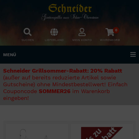
0
SUCHEN
LIEFERLAND
MEIN KONTO
WARENKORB
MENÜ
Schneider Grillsommer-Rabatt: 20% Rabatt
(außer auf bereits reduzierte Artikel sowie
Gutscheine) ohne Mindestbestellwert! Einfach
Couponcode
SOMMER26
im Warenkorb
eingeben!