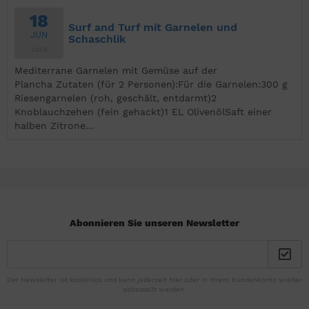
18
Surf and Turf mit Garnelen und
JUN
Schaschlik
2025
Mediterrane Garnelen mit Gemüse auf der
Plancha Zutaten (für 2 Personen):Für die Garnelen:300 g
Riesengarnelen (roh, geschält, entdarmt)2
Knoblauchzehen (fein gehackt)1 EL OlivenölSaft einer
halben Zitrone...
Abonnieren Sie unseren Newsletter
Der Newsletter ist kostenlos und kann jederzeit hier oder in Ihrem Kundenkonto wieder
abbestellt werden.