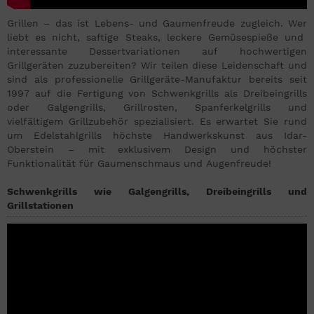
Grillen – das ist Lebens- und Gaumenfreude zugleich. Wer
liebt es nicht, saftige Steaks, leckere Gemüsespieße und
interessante Dessertvariationen auf hochwertigen
Grillgeräten zuzubereiten? Wir teilen diese Leidenschaft und
sind als professionelle Grillgeräte-Manufaktur bereits seit
1997 auf die Fertigung von Schwenkgrills als Dreibeingrills
oder Galgengrills, Grillrosten, Spanferkelgrills und
vielfältigem Grillzubehör spezialisiert. Es erwartet Sie rund
um Edelstahlgrills höchste Handwerkskunst aus Idar-
Oberstein – mit exklusivem Design und höchster
Funktionalität für Gaumenschmaus und Augenfreude!
Schwenkgrills wie Galgengrills, Dreibeingrills und
Grillstationen