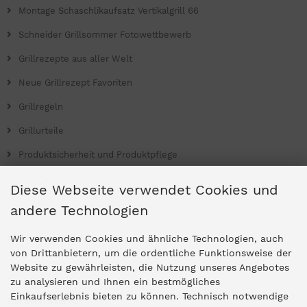
Montage Schaschlikaufsatz Vertikalgrill 66
Schneider Grillsommer Fotowettbewerb
Grillrezepte aus aller Welt
Neue Grillrezept Favoriten
Grillregeln
Grillurteile
Produktsicherheit und Produktpflege
Grill Magazin
Diese Webseite verwendet Cookies und
andere Technologien
Ladengeschäfte
Wir verwenden Cookies und ähnliche Technologien, auch
von Drittanbietern, um die ordentliche Funktionsweise der
Website zu gewährleisten, die Nutzung unseres Angebotes
Zentrale Idar-Oberstein
zu analysieren und Ihnen ein bestmögliches
Einkaufserlebnis bieten zu können. Technisch notwendige
Partner-Stores