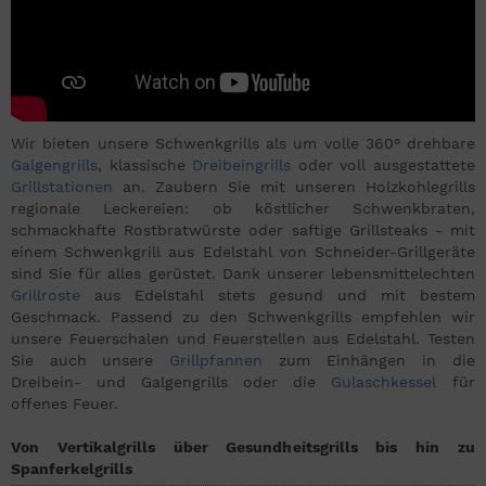
Wir bieten unsere Schwenkgrills als um volle 360° drehbare
Galgengrills
, klassische
Dreibeingrills
oder voll ausgestattete
Grillstationen
an. Zaubern Sie mit unseren Holzkohlegrills
regionale Leckereien: ob köstlicher Schwenkbraten,
schmackhafte Rostbratwürste oder saftige Grillsteaks - mit
einem Schwenkgrill aus Edelstahl von Schneider-Grillgeräte
sind Sie für alles gerüstet. Dank unserer lebensmittelechten
Grillroste
aus Edelstahl stets gesund und mit bestem
Geschmack. Passend zu den Schwenkgrills empfehlen wir
unsere Feuerschalen und Feuerstellen aus Edelstahl. Testen
Sie auch unsere
Grillpfannen
zum Einhängen in die
Dreibein- und Galgengrills oder die
Gulaschkessel
für
offenes Feuer.
Von Vertikalgrills über Gesundheitsgrills bis hin zu
Spanferkelgrills