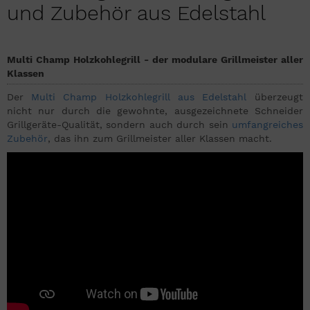
und Zubehör aus Edelstahl
Multi Champ Holzkohlegrill - der modulare Grillmeister aller
Klassen
Der
Multi Champ Holzkohlegrill aus Edelstahl
überzeugt
nicht nur durch die gewohnte, ausgezeichnete Schneider
Grillgeräte-Qualität, sondern auch durch sein
umfangreiches
Zubehör
, das ihn zum Grillmeister aller Klassen macht.