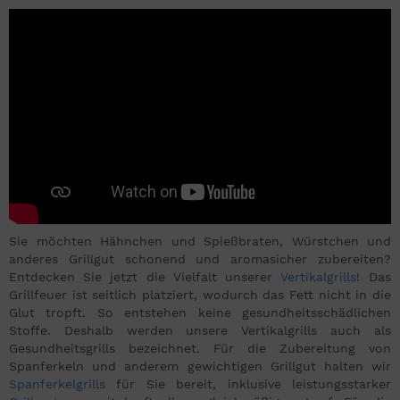
Sie möchten Hähnchen und Spießbraten, Würstchen und
anderes Grillgut schonend und aromasicher zubereiten?
Entdecken Sie jetzt die Vielfalt unserer
Vertikalgrills
! Das
Grillfeuer ist seitlich platziert, wodurch das Fett nicht in die
Glut tropft. So entstehen keine gesundheitsschädlichen
Stoffe. Deshalb werden unsere Vertikalgrills auch als
Gesundheitsgrills bezeichnet. Für die Zubereitung von
Spanferkeln und anderem gewichtigen Grillgut halten wir
Spanferkelgrills
für Sie bereit, inklusive leistungsstarker