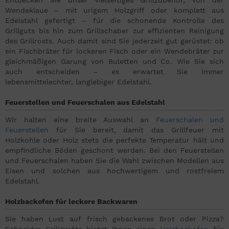
Wendeklaue – mit urigem Holzgriff oder komplett aus
Edelstahl gefertigt – für die schonende Kontrolle des
Grillguts bis hin zum Grillschaber zur effizienten Reinigung
des Grillrosts. Auch damit sind Sie jederzeit gut gerüstet: ob
ein Fischbräter für lockeren Fisch oder ein Wendebräter zur
gleichmäßigen Garung von Buletten und Co. Wie Sie sich
auch entscheiden – es erwartet Sie immer
lebensmittelechter, langlebiger Edelstahl.
Feuerstellen und Feuerschalen aus Edelstahl
Wir halten eine breite Auswahl an
Feuerschalen und
Feuerstellen
für Sie bereit, damit das Grillfeuer mit
Holzkohle oder Holz stets die perfekte Temperatur hält und
empfindliche Böden geschont werden. Bei den Feuerstellen
und Feuerschalen haben Sie die Wahl zwischen Modellen aus
Eisen und solchen aus hochwertigem und rostfreiem
Edelstahl.
Holzbackofen für leckere Backwaren
Sie haben Lust auf frisch gebackenes Brot oder Pizza?
Schneider Grillgeräte bietet Ihnen einen
Holzbackofen
für