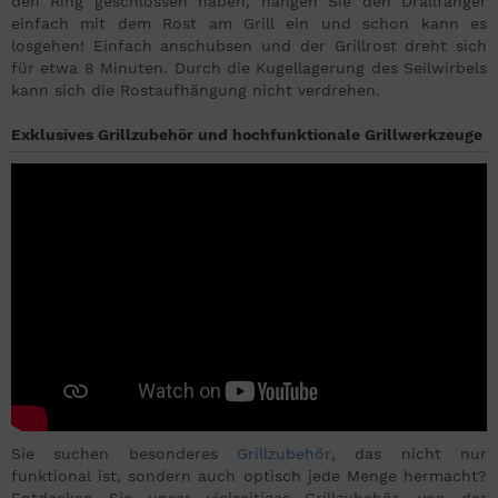
den Ring geschlossen haben, hängen Sie den Drallfänger
einfach mit dem Rost am Grill ein und schon kann es
losgehen! Einfach anschubsen und der Grillrost dreht sich
für etwa 8 Minuten. Durch die Kugellagerung des Seilwirbels
kann sich die Rostaufhängung nicht verdrehen.
Exklusives Grillzubehör und hochfunktionale Grillwerkzeuge
Sie suchen besonderes
Grillzubehör
, das nicht nur
funktional ist, sondern auch optisch jede Menge hermacht?
Entdecken Sie unser vielseitiges Grillzubehör, von der