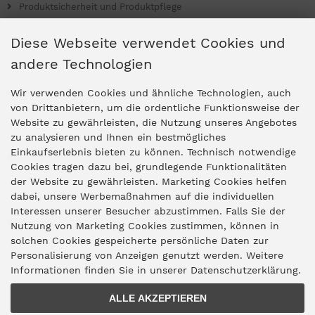
Produktsicherheit und Produktpflege
Grill Magazin
Diese Webseite verwendet Cookies und
andere Technologien
Ladengeschäfte
Wir verwenden Cookies und ähnliche Technologien, auch
von Drittanbietern, um die ordentliche Funktionsweise der
Website zu gewährleisten, die Nutzung unseres Angebotes
Zentrale Idar-Oberstein
zu analysieren und Ihnen ein bestmögliches
Einkaufserlebnis bieten zu können. Technisch notwendige
Partner-Stores
Cookies tragen dazu bei, grundlegende Funktionalitäten
der Website zu gewährleisten. Marketing Cookies helfen
dabei, unsere Werbemaßnahmen auf die individuellen
"Deko 409" Bernkastel-Kues
Interessen unserer Besucher abzustimmen. Falls Sie der
Widerruf
Nutzung von Marketing Cookies zustimmen, können in
solchen Cookies gespeicherte persönliche Daten zur
Personalisierung von Anzeigen genutzt werden. Weitere
Vertrag widerrufen
Informationen finden Sie in unserer Datenschutzerklärung.
ALLE AKZEPTIEREN