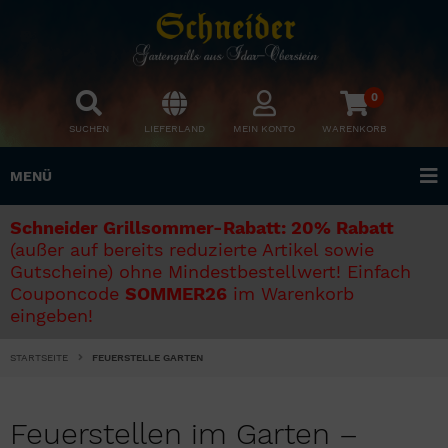
0
SUCHEN
LIEFERLAND
MEIN KONTO
WARENKORB
MENÜ
Schneider Grillsommer-Rabatt: 20% Rabatt
(außer auf bereits reduzierte Artikel sowie
Gutscheine) ohne Mindestbestellwert! Einfach
Couponcode
SOMMER26
im Warenkorb
eingeben!
STARTSEITE
FEUERSTELLE GARTEN
Feuerstellen im Garten –