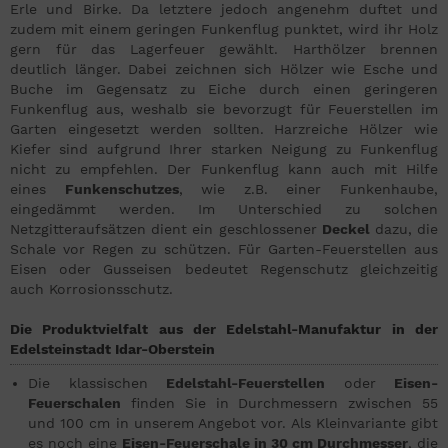
Erle und Birke. Da letztere jedoch angenehm duftet und
zudem mit einem geringen Funkenflug punktet, wird ihr Holz
gern für das Lagerfeuer gewählt. Harthölzer brennen
deutlich länger. Dabei zeichnen sich Hölzer wie Esche und
Buche im Gegensatz zu Eiche durch einen geringeren
Funkenflug aus, weshalb sie bevorzugt für Feuerstellen im
Garten eingesetzt werden sollten. Harzreiche Hölzer wie
Kiefer sind aufgrund Ihrer starken Neigung zu Funkenflug
nicht zu empfehlen. Der Funkenflug kann auch mit Hilfe
eines
Funkenschutzes
, wie z.B. einer Funkenhaube,
eingedämmt werden. Im Unterschied zu solchen
Netzgitteraufsätzen dient ein geschlossener
Deckel
dazu, die
Schale vor Regen zu schützen. Für Garten-Feuerstellen aus
Eisen oder Gusseisen bedeutet Regenschutz gleichzeitig
auch Korrosionsschutz.
Die Produktvielfalt aus der Edelstahl-Manufaktur in der
Edelsteinstadt Idar-Oberstein
Die klassischen
Edelstahl-Feuerstellen
oder
Eisen-
Feuerschalen
finden Sie in Durchmessern zwischen 55
und 100 cm in unserem Angebot vor. Als Kleinvariante gibt
es noch eine
Eisen-Feuerschale in 30 cm Durchmesser
, die