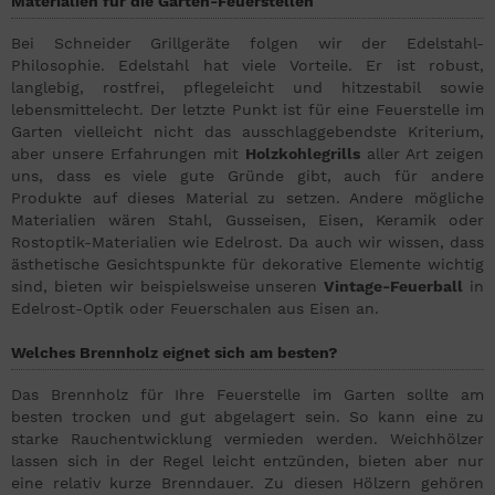
Materialien für die Garten-Feuerstellen
Bei Schneider Grillgeräte folgen wir der Edelstahl-
Philosophie. Edelstahl hat viele Vorteile. Er ist robust,
langlebig, rostfrei, pflegeleicht und hitzestabil sowie
lebensmittelecht. Der letzte Punkt ist für eine Feuerstelle im
Garten vielleicht nicht das ausschlaggebendste Kriterium,
aber unsere Erfahrungen mit
Holzkohlegrills
aller Art zeigen
uns, dass es viele gute Gründe gibt, auch für andere
Produkte auf dieses Material zu setzen. Andere mögliche
Materialien wären Stahl, Gusseisen, Eisen, Keramik oder
Rostoptik-Materialien wie Edelrost. Da auch wir wissen, dass
ästhetische Gesichtspunkte für dekorative Elemente wichtig
sind, bieten wir beispielsweise unseren
Vintage-Feuerball
in
Edelrost-Optik oder Feuerschalen aus Eisen an.
Welches Brennholz eignet sich am besten?
Das Brennholz für Ihre Feuerstelle im Garten sollte am
besten trocken und gut abgelagert sein. So kann eine zu
starke Rauchentwicklung vermieden werden. Weichhölzer
lassen sich in der Regel leicht entzünden, bieten aber nur
eine relativ kurze Brenndauer. Zu diesen Hölzern gehören