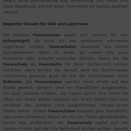
besitzt eine Jahrtausende alte Verbindung zum Feuer und
diese Beziehung will mit einer Feuerstelle im Garten gepflegt
werden.
Doppelter Einsatz für Grill und Lagerfeuer
Die meisten
Feuerschalen
lassen sich sowohl für den
Schwenkgrill
als auch für das wohltuend wärmende
Lagerfeuer nutzen.
Feuerschalen
bestehen aus einem
durchgehenden Blech, in denen sie neben Holz auch
Holzkohle oder Briketts anzünden können. Wenn Sie die
Feuerschale
als
Feuerstelle
für Ihren Garten-Grill nutzen
möchten, dann achten Sie darauf, dass der Durchmesser
mindestens genauso groß ist wie der Durchmesser Ihres
Grillrosts
. Die
Feuerschalen
werden nicht direkt auf den
Boden gesetzt, sondern sind mit Standfüßen ausgestattet,
die zwei Zwecke erfüllen. Sie halten durch ihre Höhe die
Hitze von Ihrem Boden (speziell von Ihrem Rasen) fern und
verleihen der zumeist rund ausgeformten Schale einen
festen Stand. Unsere
Feuerschalen
besitzen drei Standfüße,
was einen sichereren Stand als mit vier Füßen gewährleistet.
Durch das „Aufbocken“ der
Feuerschale
ergibt sich ein
zweiter Punkt, auf den Sie beim Kauf achten sollten. Gerade