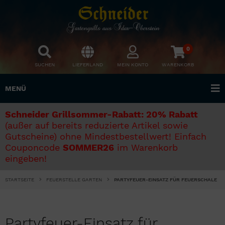
0
SUCHEN
LIEFERLAND
MEIN KONTO
WARENKORB
MENÜ
Schneider Grillsommer-Rabatt: 20% Rabatt
(außer auf bereits reduzierte Artikel sowie
Gutscheine) ohne Mindestbestellwert! Einfach
Couponcode
SOMMER26
im Warenkorb
eingeben!
STARTSEITE
FEUERSTELLE GARTEN
PARTYFEUER-EINSATZ FÜR FEUERSCHALE
Partyfeuer-Einsatz für