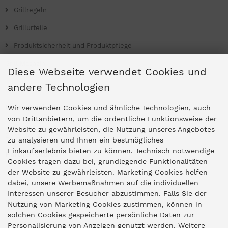
Grillregeln
Grillurteile
Produktsicherheit und Produktpflege
Grill Magazin
Diese Webseite verwendet Cookies und
andere Technologien
Ladengeschäfte
Wir verwenden Cookies und ähnliche Technologien, auch
von Drittanbietern, um die ordentliche Funktionsweise der
Website zu gewährleisten, die Nutzung unseres Angebotes
Zentrale Idar-Oberstein
zu analysieren und Ihnen ein bestmögliches
Einkaufserlebnis bieten zu können. Technisch notwendige
Partner-Stores
Cookies tragen dazu bei, grundlegende Funktionalitäten
der Website zu gewährleisten. Marketing Cookies helfen
dabei, unsere Werbemaßnahmen auf die individuellen
"Deko 409" Bernkastel-Kues
Interessen unserer Besucher abzustimmen. Falls Sie der
Widerruf
Nutzung von Marketing Cookies zustimmen, können in
solchen Cookies gespeicherte persönliche Daten zur
Personalisierung von Anzeigen genutzt werden. Weitere