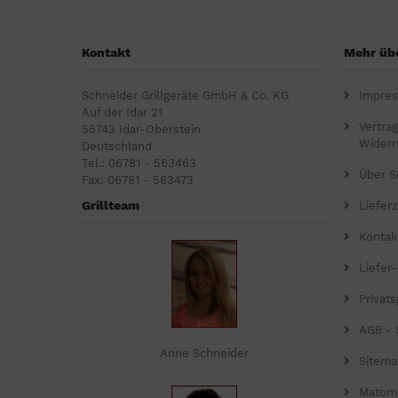
Kontakt
Mehr übe
Schneider Grillgeräte GmbH & Co. KG
Impre
Auf der Idar 21
Vertra
55743 Idar-Oberstein
Widerr
Deutschland
Tel.: 06781 - 563463
Über S
Fax: 06781 - 563473
Grillteam
Lieferz
Kontak
Liefer
Privat
AGB - 
Anne Schneider
Sitema
Matom