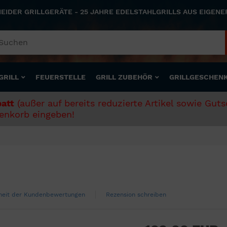
NEIDER GRILLGERÄTE - 25 JAHRE EDELSTAHLGRILLS AUS EIGEN
GRILL
FEUERSTELLE
GRILL ZUBEHÖR
GRILLGESCHEN
att
(außer auf bereits reduzierte Artikel sowie Gut
nkorb eingeben!
theit der Kundenbewertungen
Rezension schreiben