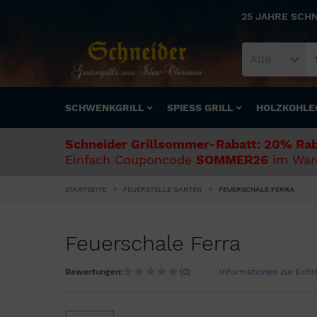
25 JAHRE SCH
Alle
SCHWENKGRILL
SPIESS GRILL
HOLZKOHLE
Schneider Grillsommer-Rabatt: 20% Rab
Einfach Couponcode
SOMMER26
im Ware
STARTSEITE
FEUERSTELLE GARTEN
FEUERSCHALE FERRA
Feuerschale Ferra
Bewertungen:
(0)
Informationen zur Ech