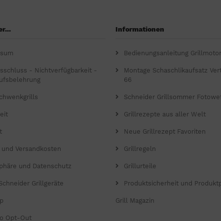
r...
Informationen
ssum
Bedienungsanleitung Grillmoto
gsschluss - Nichtverfügbarkeit -
Montage Schaschlikaufsatz Verti
ufsbelehrung
66
chwenkgrills
Schneider Grillsommer Fotowe
eit
Grillrezepte aus aller Welt
t
Neue Grillrezept Favoriten
- und Versandkosten
Grillregeln
sphäre und Datenschutz
Grillurteile
Schneider Grillgeräte
Produktsicherheit und Produkt
p
Grill Magazin
o Opt-Out