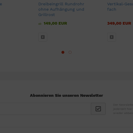
e
Dreibeingrill Rundrohr
Vertikal-Ges
ohne Aufhängung und
fach
Grillrost
149,00 EUR
349,00 EUR
ab
Abonnieren Sie unseren Newsletter
Der Newslette
jederzeit hie
wieder abbes