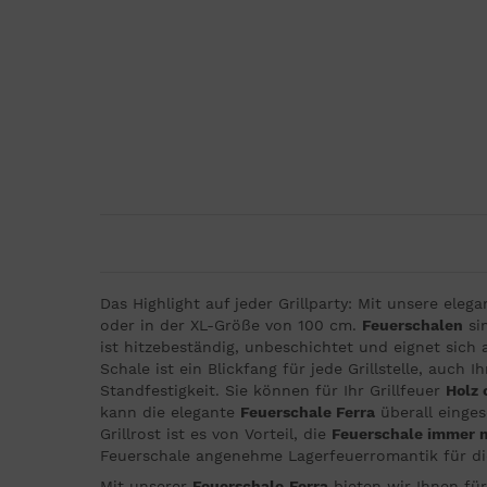
Das Highlight auf jeder Grillparty: Mit unsere eleg
oder in der XL-Größe von 100 cm.
Feuerschalen
sin
ist hitzebeständig, unbeschichtet und eignet sich
Schale ist ein Blickfang für jede Grillstelle, auc
Standfestigkeit. Sie können für Ihr Grillfeuer
Holz 
kann die elegante
Feuerschale Ferra
überall einges
Grillrost ist es von Vorteil, die
Feuerschale immer m
Feuerschale angenehme Lagerfeuerromantik für die 
Mit unserer
Feuerschale
Ferra
bieten wir Ihnen für