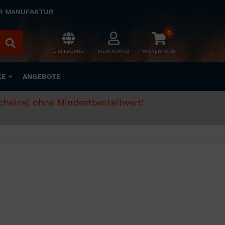
ER MANUFAKTUR
0
LIEFERLAND
MEIN KONTO
WARENKORB
KE
ANGEBOTE
scheine) ohne Mindestbestellwert!