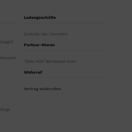
Ladengeschäfte
r
Zentrale Idar-Oberstein
kalgrill
Partner-Stores
ttbewerb
"Deko 409" Bernkastel-Kues
Widerruf
Vertrag widerrufen
pflege