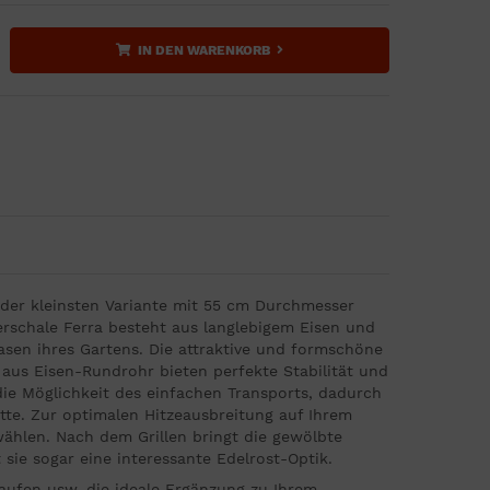
IN DEN WARENKORB
 der kleinsten Variante mit 55 cm Durchmesser
erschale Ferra besteht aus langlebigem Eisen und
Rasen ihres Gartens. Die attraktive und formschöne
e aus Eisen-Rundrohr bieten perfekte Stabilität und
 die Möglichkeit des einfachen Transports, dadurch
ütte. Zur optimalen Hitzeausbreitung auf Ihrem
ählen. Nach dem Grillen bringt die gewölbte
ie sogar eine interessante Edelrost-Optik.
Taufen usw. die ideale Ergänzung zu Ihrem