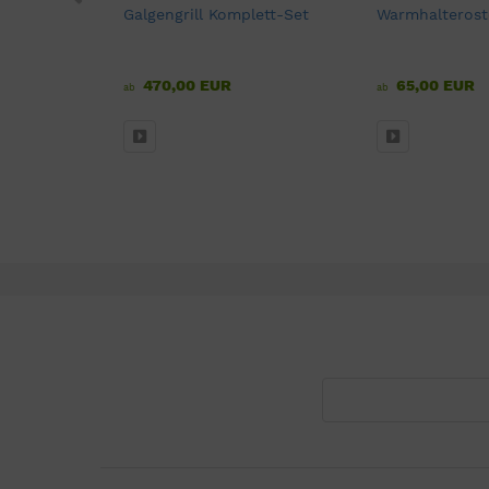
lt für
Galgengrill Komplett-Set
Warmhalterost
470,00 EUR
65,00 EUR
ab
ab