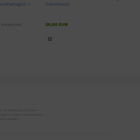
undheitsgrill 1-
Trennblech
Grillmotor
Grillgut b
28,00 EUR
58,00 EU
510,00 EUR
r ist kostenlos und kann
r oder in Ihrem Kundenkonto
tellt werden.