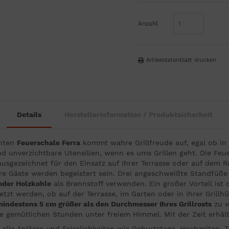
Anzahl
Artikeldatenblatt drucken
Details
Herstellerinformation / Produktsicherheit
anten
Feuerschale Ferra
kommt wahre Grillfreude auf, egal ob in
d unverzichtbare Utensilien, wenn es ums Grillen geht. Die Feu
 ausgezeichnet für den Einsatz auf Ihrer Terrasse oder auf dem 
h Ihre Gäste werden begeistert sein. Drei angeschweißte Standfüß
oder Holzkohle
als Brennstoff verwenden. Ein großer Vorteil ist
etzt werden, ob auf der Terrasse, im Garten oder in Ihrer Grillh
indestens 5 cm größer als den Durchmesser Ihres Grillrosts
zu w
gemütlichen Stunden unter freiem Himmel. Mit der Zeit erhält s
 alle Anlässe und Feierlichkeiten wie Geburtstage, Hochzeiten, 