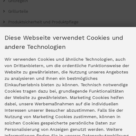
Grillregeln
Grillurteile
Produktsicherheit und Produktpflege
Grill Magazin
Diese Webseite verwendet Cookies und
andere Technologien
Ladengeschäfte
Wir verwenden Cookies und ähnliche Technologien, auch
von Drittanbietern, um die ordentliche Funktionsweise der
Website zu gewährleisten, die Nutzung unseres Angebotes
Zentrale Idar-Oberstein
zu analysieren und Ihnen ein bestmögliches
Einkaufserlebnis bieten zu können. Technisch notwendige
Partner-Stores
Cookies tragen dazu bei, grundlegende Funktionalitäten
der Website zu gewährleisten. Marketing Cookies helfen
dabei, unsere Werbemaßnahmen auf die individuellen
"Deko 409" Bernkastel-Kues
Interessen unserer Besucher abzustimmen. Falls Sie der
Widerruf
Nutzung von Marketing Cookies zustimmen, können in
solchen Cookies gespeicherte persönliche Daten zur
Personalisierung von Anzeigen genutzt werden. Weitere
Vertrag widerrufen
Informationen finden Sie in unserer Datenschutzerklärung.