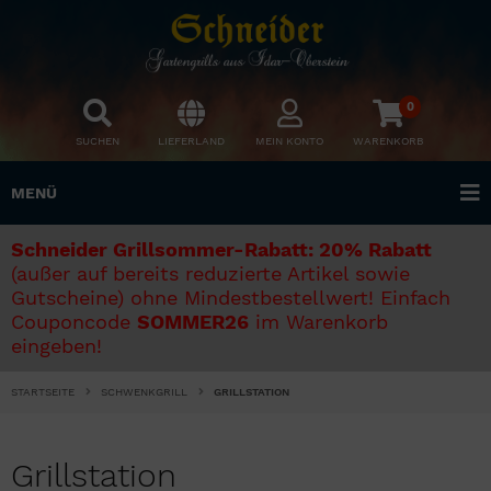
0
SUCHEN
LIEFERLAND
MEIN KONTO
WARENKORB
MENÜ
Schneider Grillsommer-Rabatt: 20% Rabatt
(außer auf bereits reduzierte Artikel sowie
Gutscheine) ohne Mindestbestellwert! Einfach
Couponcode
SOMMER26
im Warenkorb
eingeben!
STARTSEITE
SCHWENKGRILL
GRILLSTATION
Grillstation