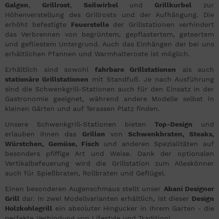
Galgen
,
Grillrost
,
Seilwirbel
und
Grillkurbel
zur
Höhenverstellung des Grillrosts und der Aufhängung. Die
erhöht befestigte
Feuerstelle
der Grillstationen verhindert
das Verbrennen von begrüntem, gepflastertem, geteertem
und gefliestem Untergrund. Auch das Einhängen der bei uns
erhältlichen Pfannen und Warmhalteroste ist möglich.
Erhältlich sind sowohl
fahrbare Grillstationen
als auch
stationäre Grillstationen
mit Standfuß. Je nach Ausführung
sind die Schwenkgrill-Stationen auch für den Einsatz in der
Gastronomie geeignet, während andere Modelle selbst in
kleinen Gärten und auf Terassen Platz finden.
Unsere Schwenkgrill-Stationen bieten
Top-Design
und
erlauben Ihnen das
Grillen
von
Schwenkbraten, Steaks,
Würstchen, Gemüse, Fisch
und anderen Spezialitäten auf
besonders pfiffige Art und Weise. Dank der optionalen
Vertikalbefeuerung wird die Grillstation zum Alleskönner
auch für Spießbraten, Rollbraten und Geflügel.
Einen besonderen Augenschmaus stellt unser
Abani Designer
Grill
dar. In zwei Modellvarianten erhältlich, ist dieser
Design
Holzkohlegrill
ein absoluter Hingucker in Ihrem Garten - die
perfekte Verbindung von Lifestyle und Tradition!