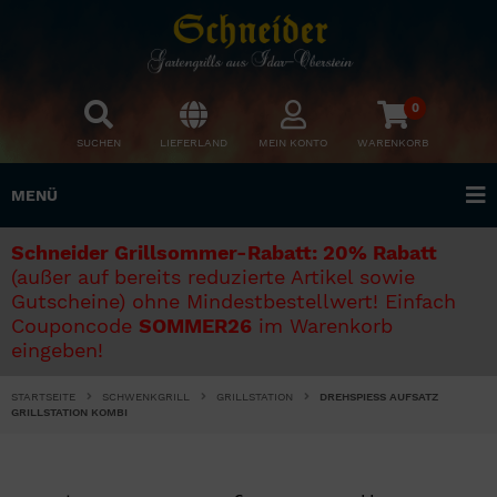
0
SUCHEN
LIEFERLAND
MEIN KONTO
WARENKORB
MENÜ
Schneider Grillsommer-Rabatt: 20% Rabatt
(außer auf bereits reduzierte Artikel sowie
Gutscheine) ohne Mindestbestellwert! Einfach
Couponcode
SOMMER26
im Warenkorb
eingeben!
STARTSEITE
SCHWENKGRILL
GRILLSTATION
DREHSPIESS AUFSATZ
GRILLSTATION KOMBI