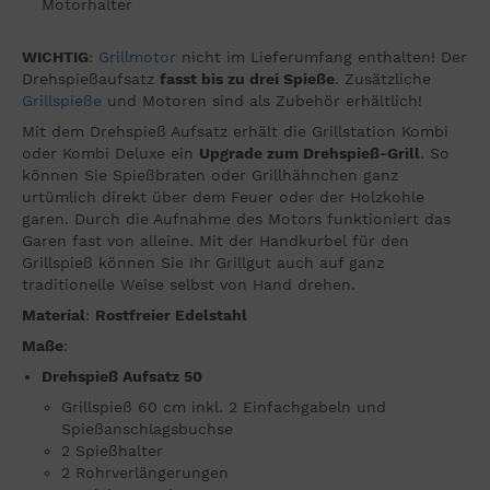
Motorhalter
WICHTIG
:
Grillmotor
nicht im Lieferumfang enthalten! Der
Drehspießaufsatz
fasst bis zu drei Spieße
. Zusätzliche
Grillspieße
und Motoren sind als Zubehör erhältlich!
Mit dem Drehspieß Aufsatz erhält die Grillstation Kombi
oder Kombi Deluxe ein
Upgrade zum Drehspieß-Grill
. So
können Sie Spießbraten oder Grillhähnchen ganz
urtümlich direkt über dem Feuer oder der Holzkohle
garen. Durch die Aufnahme des Motors funktioniert das
Garen fast von alleine. Mit der Handkurbel für den
Grillspieß können Sie Ihr Grillgut auch auf ganz
traditionelle Weise selbst von Hand drehen.
Material
:
Rostfreier Edelstahl
Maße
:
Drehspieß Aufsatz 50
Grillspieß 60 cm inkl. 2 Einfachgabeln und
Spießanschlagsbuchse
2 Spießhalter
2 Rohrverlängerungen