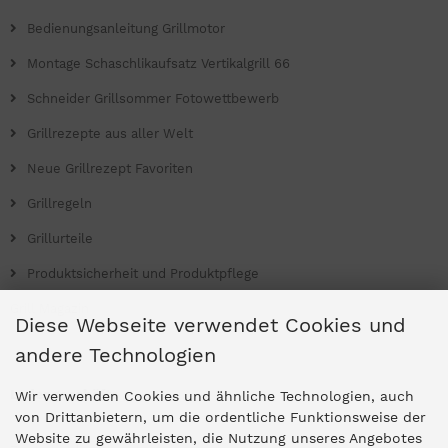
Bedienungsanleitung Grillmotor
Montage Schaschlikaufsatz Vertikalgrill 66
Schneider Grillsommer Fotowettbewerb
Grillrezepte aus aller Welt
Neue Grillrezept Favoriten
Grillregeln
Grillurteile
Produktsicherheit und Produktpflege
Grill Magazin
Diese Webseite verwendet Cookies und
andere Technologien
Ladengeschäfte
Wir verwenden Cookies und ähnliche Technologien, auch
von Drittanbietern, um die ordentliche Funktionsweise der
Website zu gewährleisten, die Nutzung unseres Angebotes