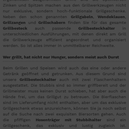
Zinken und Spitzen machen aus den Grillwerkzeugen nicht
nur exklusive, sondern hoch-funktionale Grillgeschenke.
Neben den schon genannten
Grillgabeln
,
Wendeklauen
,
Grillzangen
und
Grillschabern
finden Sie für das gesamte
Grillbesteck
auch passende
Grillbesteckhalter
in
unterschiedlichen Ausführungen, mit denen direkt am Grill
die Grillwerkzeuge effizient angeordnet und organisiert
werden. So ist alles immer in unmittelbarer Reichweite.
Wer grillt, hat nicht nur Hunger, sondern meist auch Durst
Beim Grillen und Speisen wird auch das eine oder andere
Getränk geöffnet und getrunken. Aus diesem Grund sind
unsere
Grillbesteckhalter
auch mit zwei Flaschenhaltern
ausgestattet. Die Stubbis sind so immer griffbereit und der
Grillmeister muss keinen Durst schieben, hat aber auch die
Hände frei, um das Grillgut zu betreuen. Die Bierflaschen
sind im Lieferumfang nicht enthalten, aber um das exklusive
Grillgeschenk etwas anzureichern, können Sie ja noch selbst
auf die Suche nach zwei exquisiten Biersorten gehen. Auch
die pfiffigen
Hosenträger mit Stubbihalter
sind ein
Grillgeschenk, das exklusiv und lustig zugleich ist.