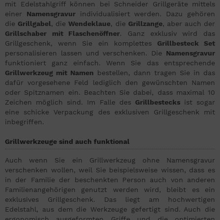
mit Edelstahlgriff können bei Schneider Grillgeräte mittels
einer
Namensgravur
individualisiert werden. Dazu gehören
die
Grillgabel
, die
Wendeklaue
, die
Grillzange
, aber auch der
Grillschaber mit Flaschenöffner
. Ganz exklusiv wird das
Grillgeschenk, wenn Sie ein komplettes
Grillbesteck Set
personalisieren lassen und verschenken. Die
Namensgravur
funktioniert ganz einfach. Wenn Sie das entsprechende
Grillwerkzeug mit Namen
bestellen, dann tragen Sie in das
dafür vorgesehene Feld lediglich den gewünschten Namen
oder Spitznamen ein. Beachten Sie dabei, dass maximal 10
Zeichen möglich sind. Im Falle des
Grillbestecks
ist sogar
eine schicke Verpackung des exklusiven Grillgeschenk mit
inbegriffen.
Grillwerkzeuge sind auch funktional
Auch wenn Sie ein Grillwerkzeug ohne Namensgravur
verschenken wollen, weil Sie beispielsweise wissen, dass es
in der Familie der beschenkten Person auch von anderen
Familienangehörigen genutzt werden wird, bleibt es ein
exklusives Grillgeschenk. Das liegt am hochwertigen
Edelstahl, aus dem die Werkzeuge gefertigt sind. Auch die
ergonomisch ausgeformten Griffe und die optimierten