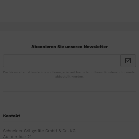
Abonnieren Sie unseren Newsletter
Der Newsletter ist kostenlos und kann jederzeit hier oder in Ihrem Kundenkonto wieder
abbestellt werden.
Kontakt
Schneider Grillgeräte GmbH & Co. KG
Auf der Idar 21