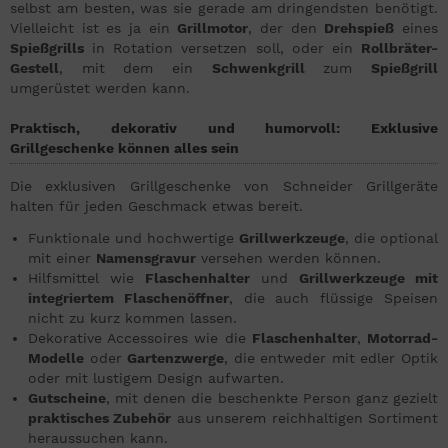
selbst am besten, was sie gerade am dringendsten benötigt.
Vielleicht ist es ja ein
Grillmotor
, der den
Drehspieß
eines
Spießgrills
in Rotation versetzen soll, oder ein
Rollbräter-
Gestell
, mit dem ein
Schwenkgrill
zum
Spießgrill
umgerüstet werden kann.
Praktisch, dekorativ und humorvoll: Exklusive
Grillgeschenke können alles sein
Die exklusiven Grillgeschenke von Schneider Grillgeräte
halten für jeden Geschmack etwas bereit.
Funktionale und hochwertige
Grillwerkzeuge
, die optional
mit einer
Namensgravur
versehen werden können.
Hilfsmittel wie
Flaschenhalter
und
Grillwerkzeuge mit
integriertem Flaschenöffner
, die auch flüssige Speisen
nicht zu kurz kommen lassen.
Dekorative Accessoires wie die
Flaschenhalter
,
Motorrad-
Modelle
oder
Gartenzwerge
, die entweder mit edler Optik
oder mit lustigem Design aufwarten.
Gutscheine
, mit denen die beschenkte Person ganz gezielt
praktisches Zubehör
aus unserem reichhaltigen Sortiment
heraussuchen kann.