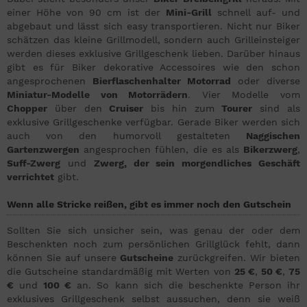
einer Höhe von 90 cm ist der
Mini-Grill
schnell auf- und
abgebaut und lässt sich easy transportieren. Nicht nur Biker
schätzen das kleine Grillmodell, sondern auch Grilleinsteiger
werden dieses exklusive Grillgeschenk lieben. Darüber hinaus
gibt es für Biker dekorative Accessoires wie den schon
angesprochenen
Bierflaschenhalter Motorrad
oder diverse
Miniatur-Modelle von Motorrädern
. Vier Modelle vom
Chopper
über den
Cruiser
bis hin zum
Tourer
sind als
exklusive Grillgeschenke verfügbar. Gerade Biker werden sich
auch von den humorvoll gestalteten
Naggischen
Gartenzwergen
angesprochen fühlen, die es als
Bikerzwerg
,
Suff-Zwerg
und
Zwerg, der sein morgendliches Geschäft
verrichtet
gibt.
Wenn alle Stricke reißen, gibt es immer noch den Gutschein
Sollten Sie sich unsicher sein, was genau der oder dem
Beschenkten noch zum persönlichen Grillglück fehlt, dann
können Sie auf unsere
Gutscheine
zurückgreifen. Wir bieten
die Gutscheine standardmäßig mit Werten von
25 €
,
50 €
,
75
€
und
100 €
an. So kann sich die beschenkte Person ihr
exklusives Grillgeschenk selbst aussuchen, denn sie weiß