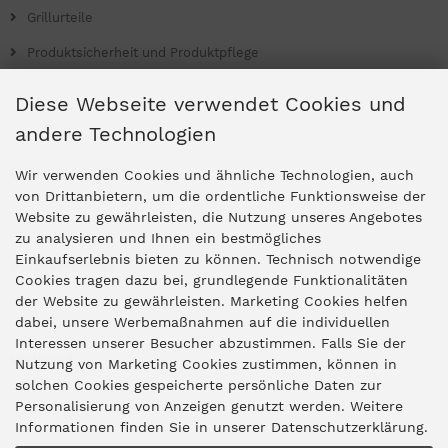
Grillurteile
Produktsicherheit und Produktpflege
Grill Magazin
Diese Webseite verwendet Cookies und
andere Technologien
Ladengeschäfte
Wir verwenden Cookies und ähnliche Technologien, auch
von Drittanbietern, um die ordentliche Funktionsweise der
Website zu gewährleisten, die Nutzung unseres Angebotes
Zentrale Idar-Oberstein
zu analysieren und Ihnen ein bestmögliches
Einkaufserlebnis bieten zu können. Technisch notwendige
Partner-Stores
Cookies tragen dazu bei, grundlegende Funktionalitäten
der Website zu gewährleisten. Marketing Cookies helfen
dabei, unsere Werbemaßnahmen auf die individuellen
"Deko 409" Bernkastel-Kues
Interessen unserer Besucher abzustimmen. Falls Sie der
Widerruf
Nutzung von Marketing Cookies zustimmen, können in
solchen Cookies gespeicherte persönliche Daten zur
Personalisierung von Anzeigen genutzt werden. Weitere
Vertrag widerrufen
Informationen finden Sie in unserer Datenschutzerklärung.