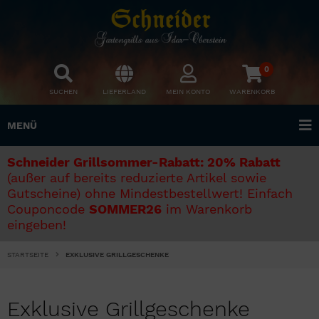
0
SUCHEN
LIEFERLAND
MEIN KONTO
WARENKORB
MENÜ
Schneider Grillsommer-Rabatt: 20% Rabatt
(außer auf bereits reduzierte Artikel sowie
Gutscheine) ohne Mindestbestellwert! Einfach
Couponcode
SOMMER26
im Warenkorb
eingeben!
STARTSEITE
EXKLUSIVE GRILLGESCHENKE
Exklusive Grillgeschenke