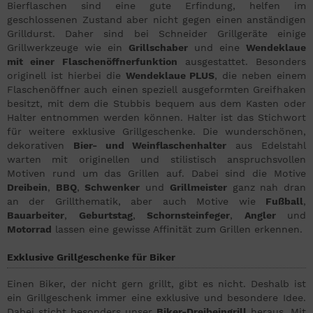
Bierflaschen sind eine gute Erfindung, helfen im
geschlossenen Zustand aber nicht gegen einen anständigen
Grilldurst. Daher sind bei Schneider Grillgeräte einige
Grillwerkzeuge wie ein
Grillschaber
und eine
Wendeklaue
mit einer Flaschenöffnerfunktion
ausgestattet. Besonders
originell ist hierbei die
Wendeklaue PLUS
, die neben einem
Flaschenöffner auch einen speziell ausgeformten Greifhaken
besitzt, mit dem die Stubbis bequem aus dem Kasten oder
Halter entnommen werden können. Halter ist das Stichwort
für weitere exklusive Grillgeschenke. Die wunderschönen,
dekorativen
Bier- und Weinflaschenhalter
aus Edelstahl
warten mit originellen und stilistisch anspruchsvollen
Motiven rund um das Grillen auf. Dabei sind die Motive
Dreibein
,
BBQ
,
Schwenker
und
Grillmeister
ganz nah dran
an der Grillthematik, aber auch Motive wie
Fußball
,
Bauarbeiter
,
Geburtstag
,
Schornsteinfeger
,
Angler
und
Motorrad
lassen eine gewisse Affinität zum Grillen erkennen.
Exklusive Grillgeschenke für Biker
Einen Biker, der nicht gern grillt, gibt es nicht. Deshalb ist
ein Grillgeschenk immer eine exklusive und besondere Idee.
Dabei sticht besonders unser
Biker-Dreibeingrill
heraus. Mit