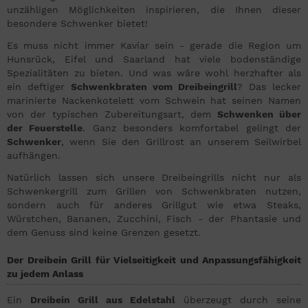
unzähligen Möglichkeiten inspirieren, die Ihnen dieser
besondere Schwenker bietet!
Es muss nicht immer Kaviar sein - gerade die Region um
Hunsrück, Eifel und Saarland hat viele bodenständige
Spezialitäten zu bieten. Und was wäre wohl herzhafter als
ein deftiger
Schwenkbraten vom Dreibeingrill
? Das lecker
marinierte Nackenkotelett vom Schwein hat seinen Namen
von der typischen Zubereitungsart, dem
Schwenken über
der Feuerstelle
. Ganz besonders komfortabel gelingt der
Schwenker
, wenn Sie den Grillrost an unserem Seilwirbel
aufhängen.
Natürlich lassen sich unsere Dreibeingrills nicht nur als
Schwenkergrill zum Grillen von Schwenkbraten nutzen,
sondern auch für anderes Grillgut wie etwa Steaks,
Würstchen, Bananen, Zucchini, Fisch - der Phantasie und
dem Genuss sind keine Grenzen gesetzt.
Der Dreibein Grill für Vielseitigkeit und Anpassungsfähigkeit
zu jedem Anlass
Ein
Dreibein Grill aus Edelstahl
überzeugt durch seine