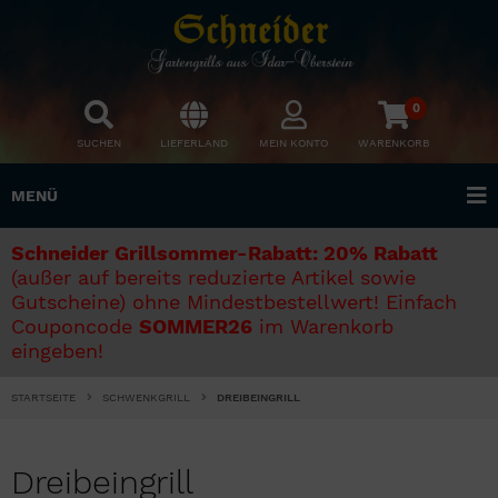
0
SUCHEN
LIEFERLAND
MEIN KONTO
WARENKORB
MENÜ
Schneider Grillsommer-Rabatt: 20% Rabatt
(außer auf bereits reduzierte Artikel sowie
Gutscheine) ohne Mindestbestellwert! Einfach
Couponcode
SOMMER26
im Warenkorb
eingeben!
STARTSEITE
SCHWENKGRILL
DREIBEINGRILL
Dreibeingrill