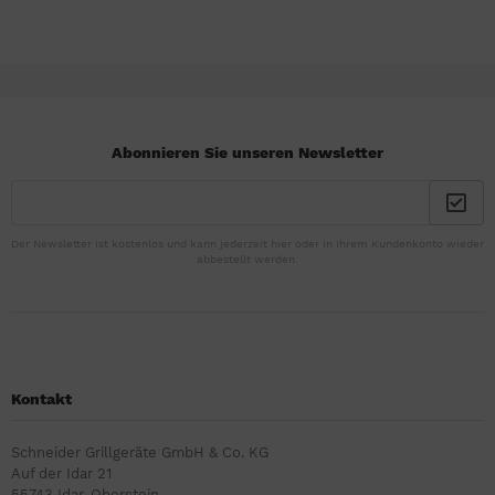
Abonnieren Sie unseren Newsletter
Der Newsletter ist kostenlos und kann jederzeit hier oder in Ihrem Kundenkonto wieder
abbestellt werden.
Kontakt
Schneider Grillgeräte GmbH & Co. KG
Auf der Idar 21
55743 Idar-Oberstein