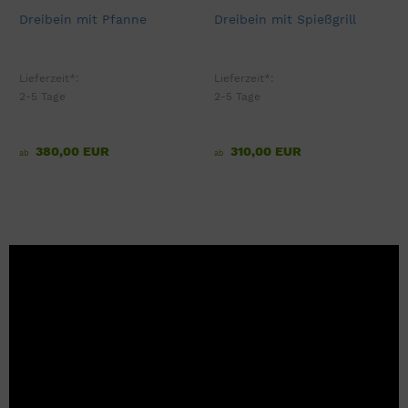
Dreibein mit Pfanne
Dreibein mit Spießgrill
Lieferzeit*:
Lieferzeit*:
2-5 Tage
2-5 Tage
380,00 EUR
310,00 EUR
ab
ab