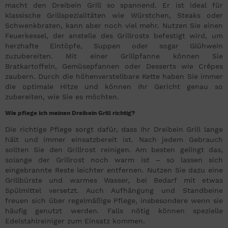
macht den Dreibein Grill so spannend. Er ist ideal für
klassische Grillspezialitäten wie Würstchen, Steaks oder
Schwenkbraten, kann aber noch viel mehr. Nutzen Sie einen
Feuerkessel, der anstelle des Grillrosts befestigt wird, um
herzhafte Eintöpfe, Suppen oder sogar Glühwein
zuzubereiten. Mit einer Grillpfanne können Sie
Bratkartoffeln, Gemüsepfannen oder Desserts wie Crêpes
zaubern. Durch die höhenverstellbare Kette haben Sie immer
die optimale Hitze und können Ihr Gericht genau so
zubereiten, wie Sie es möchten.
Wie pflege ich meinen Dreibein Grill richtig?
Die richtige Pflege sorgt dafür, dass Ihr Dreibein Grill lange
hält und immer einsatzbereit ist. Nach jedem Gebrauch
sollten Sie den Grillrost reinigen. Am besten gelingt das,
solange der Grillrost noch warm ist – so lassen sich
eingebrannte Reste leichter entfernen. Nutzen Sie dazu eine
Grillbürste und warmes Wasser, bei Bedarf mit etwas
Spülmittel versetzt. Auch Aufhängung und Standbeine
freuen sich über regelmäßige Pflege, insbesondere wenn sie
häufig genutzt werden. Falls nötig können spezielle
Edelstahlreiniger zum Einsatz kommen.