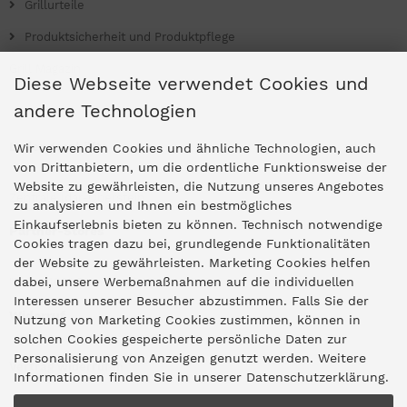
Grillurteile
Produktsicherheit und Produktpflege
Grill Magazin
Diese Webseite verwendet Cookies und
andere Technologien
Ladengeschäfte
Wir verwenden Cookies und ähnliche Technologien, auch
von Drittanbietern, um die ordentliche Funktionsweise der
Website zu gewährleisten, die Nutzung unseres Angebotes
Zentrale Idar-Oberstein
zu analysieren und Ihnen ein bestmögliches
Einkaufserlebnis bieten zu können. Technisch notwendige
Partner-Stores
Cookies tragen dazu bei, grundlegende Funktionalitäten
der Website zu gewährleisten. Marketing Cookies helfen
dabei, unsere Werbemaßnahmen auf die individuellen
"Deko 409" Bernkastel-Kues
Interessen unserer Besucher abzustimmen. Falls Sie der
Widerruf
Nutzung von Marketing Cookies zustimmen, können in
solchen Cookies gespeicherte persönliche Daten zur
Personalisierung von Anzeigen genutzt werden. Weitere
Vertrag widerrufen
Informationen finden Sie in unserer Datenschutzerklärung.