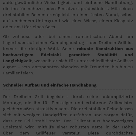
außergewöhnliche Vielseitigkeit und einfache Handhabung,
die ihn für nahezu jeden Einsatzort prädestiniert. Mit seinen
drei stabilen Beinen ermöglicht er einen festen Stand, selbst
auf unebenem Untergrund wie einer Wiese, einem Kiesplatz
oder am Ufer eines Sees.
Ob zuhause oder bei einem romantischen Abend am
Lagerfeuer auf einem Campingausflug – der Dreibein Grill ist
immer die richtige Wahl. Seine
robuste Konstruktion aus
hochwertigem Edelstahl garantiert Stabilität und
Langlebigkeit
, weshalb er sich für unterschiedlichste Anlässe
eignet – von entspannten Abenden mit Freunden bis hin zu
Familienfeiern.
Schneller Aufbau und einfache Handhabung
Der Dreibein Grill begeistert durch seine unkomplizierte
Montage, die ihn für Einsteiger und erfahrene Grillmeister
gleichermaßen attraktiv macht. Die drei stabilen Beine lassen
sich mit wenigen Handgriffen ausfahren und sorgen dafür,
dass der Grill stabil steht. Der Grillrost aus hochwertigem
Edelstahl wird mithilfe einer robusten Kette in der Höhe
über dem Grillfeuer verstellt. Diese durchdachte