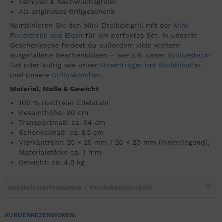
Familien & Nachwuchsgriller
Als originelles Grillgeschenk
Kombinieren Sie den Mini-Dreibeingrill mit der
Mini-
Feuerstelle aus Eisen
für ein perfektes Set. In unserer
Geschenkecke findest du außerdem viele weitere
ausgefallene Geschenkideen – wie z.B. unser
Grillbesteck-
Set
oder kultig wie unser
Hosenträger mit Stubbihalter
und unsere
Grillmännchen
.
Material, Maße & Gewicht
100 % rostfreier Edelstahl
Gesamthöhe: 90 cm
Transportmaß: ca. 54 cm
Schenkelmaß: ca. 80 cm
Vierkantrohr: 25 × 25 mm / 20 × 20 mm (innenliegend),
Materialstärke ca. 1 mm
Gewicht: ca. 4,5 kg
Herstellerinformation / Produktsicherheit
KUNDENREZENSIONEN: