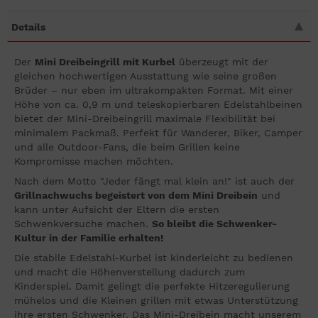
Details
Der
Mini Dreibeingrill mit Kurbel
überzeugt mit der
gleichen hochwertigen Ausstattung wie seine großen
Brüder – nur eben im ultrakompakten Format. Mit einer
Höhe von ca. 0,9 m und teleskopierbaren Edelstahlbeinen
bietet der Mini-Dreibeingrill maximale Flexibilität bei
minimalem Packmaß. Perfekt für Wanderer, Biker, Camper
und alle Outdoor-Fans, die beim Grillen keine
Kompromisse machen möchten.
Nach dem Motto "Jeder fängt mal klein an!" ist auch der
Grillnachwuchs begeistert von dem Mini Dreibein
und
kann unter Aufsicht der Eltern die ersten
Schwenkversuche machen.
So bleibt die Schwenker-
Kultur in der Familie erhalten!
Die stabile Edelstahl-Kurbel ist kinderleicht zu bedienen
und macht die Höhenverstellung dadurch zum
Kinderspiel. Damit gelingt die perfekte Hitzeregulierung
mühelos und die Kleinen grillen mit etwas Unterstützung
ihre ersten Schwenker. Das Mini-Dreibein macht unserem