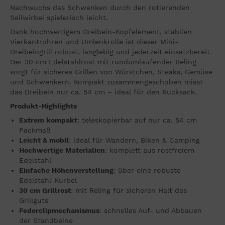
Nachwuchs das Schwenken durch den rotierenden
Seilwirbel spielerisch leicht.
Dank hochwertigem Dreibein-Kopfelement, stabilen
Vierkantrohren und Umlenkrolle ist dieser Mini-
Dreibeingrill robust, langlebig und jederzeit einsatzbereit.
Der 30 cm Edelstahlrost mit rundumlaufender Reling
sorgt für sicheres Grillen von Würstchen, Steaks, Gemüse
und Schwenkern. Kompakt zusammengeschoben misst
das Dreibein nur ca. 54 cm – ideal für den Rucksack.
Produkt-Highlights
Extrem kompakt
: teleskopierbar auf nur ca. 54 cm
Packmaß
Leicht & mobil
: ideal für Wandern, Biken & Camping
Hochwertige Materialien
: komplett aus rostfreiem
Edelstahl
Einfache Höhenverstellung
: über eine robuste
Edelstahl-Kurbel
30 cm Grillrost
: mit Reling für sicheren Halt des
Grillguts
Federclipmechanismus
: schnelles Auf- und Abbauen
der Standbeine