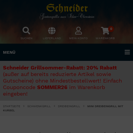
0
SUCHEN
LIEFERLAND
MEIN KONTO
WARENKORB
MENÜ
Schneider Grillsommer-Rabatt: 20% Rabatt
(außer auf bereits reduzierte Artikel sowie
Gutscheine) ohne Mindestbestellwert! Einfach
Couponcode
SOMMER26
im Warenkorb
eingeben!
STARTSEITE
SCHWENKGRILL
DREIBEINGRILL
MINI DREIBEINGRILL MIT
KURBEL