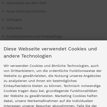
Grillrezepte aus aller Welt
Neue Grillrezept Favoriten
Grillregeln
Grillurteile
Produktsicherheit und Produktpflege
Grill Magazin
Diese Webseite verwendet Cookies und
andere Technologien
Ladengeschäfte
Wir verwenden Cookies und ähnliche Technologien, auch
von Drittanbietern, um die ordentliche Funktionsweise der
Website zu gewährleisten, die Nutzung unseres Angebotes
Zentrale Idar-Oberstein
zu analysieren und Ihnen ein bestmögliches
Einkaufserlebnis bieten zu können. Technisch notwendige
Partner-Stores
Cookies tragen dazu bei, grundlegende Funktionalitäten
der Website zu gewährleisten. Marketing Cookies helfen
dabei, unsere Werbemaßnahmen auf die individuellen
"Deko 409" Bernkastel-Kues
Interessen unserer Besucher abzustimmen. Falls Sie der