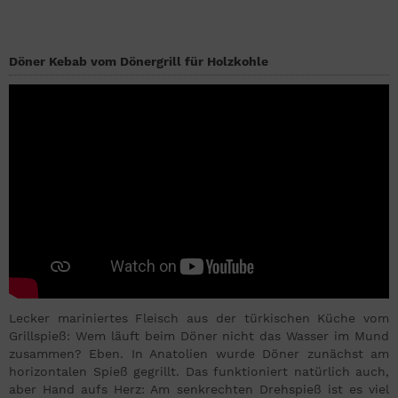
Döner Kebab vom Dönergrill für Holzkohle
Lecker mariniertes Fleisch aus der türkischen Küche vom
Grillspieß: Wem läuft beim Döner nicht das Wasser im Mund
zusammen? Eben. In Anatolien wurde Döner zunächst am
horizontalen Spieß gegrillt. Das funktioniert natürlich auch,
aber Hand aufs Herz: Am senkrechten Drehspieß ist es viel