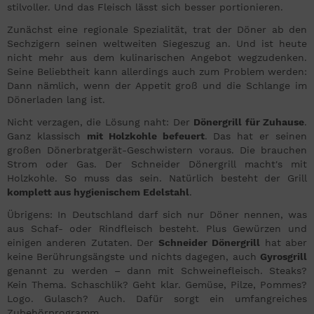
stilvoller. Und das Fleisch lässt sich besser portionieren.
Zunächst eine regionale Spezialität, trat der Döner ab den
Sechzigern seinen weltweiten Siegeszug an. Und ist heute
nicht mehr aus dem kulinarischen Angebot wegzudenken.
Seine Beliebtheit kann allerdings auch zum Problem werden:
Dann nämlich, wenn der Appetit groß und die Schlange im
Dönerladen lang ist.
Nicht verzagen, die Lösung naht: Der
Dönergrill für Zuhause
.
Ganz klassisch
mit Holzkohle befeuert
. Das hat er seinen
großen Dönerbratgerät-Geschwistern voraus. Die brauchen
Strom oder Gas. Der Schneider Dönergrill macht's mit
Holzkohle. So muss das sein. Natürlich besteht der Grill
komplett aus hygienischem Edelstahl
.
Übrigens: In Deutschland darf sich nur Döner nennen, was
aus Schaf- oder Rindfleisch besteht. Plus Gewürzen und
einigen anderen Zutaten. Der
Schneider
Dönergrill
hat aber
keine Berührungsängste und nichts dagegen, auch
Gyrosgrill
genannt zu werden – dann mit Schweinefleisch. Steaks?
Kein Thema. Schaschlik? Geht klar. Gemüse, Pilze, Pommes?
Logo. Gulasch? Auch. Dafür sorgt ein umfangreiches
Zubehörprogramm.