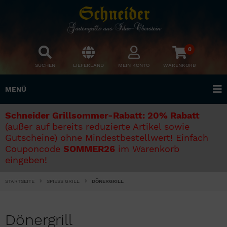
0
SUCHEN
LIEFERLAND
MEIN KONTO
WARENKORB
MENÜ
Schneider Grillsommer-Rabatt: 20% Rabatt
(außer auf bereits reduzierte Artikel sowie
Gutscheine) ohne Mindestbestellwert! Einfach
Couponcode
SOMMER26
im Warenkorb
eingeben!
STARTSEITE
SPIESS GRILL
DÖNERGRILL
Dönergrill