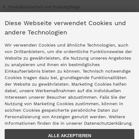
Produktsicherheit und Produktpflege
Grill Magazin
Diese Webseite verwendet Cookies und
andere Technologien
Ladengeschäfte
Wir verwenden Cookies und ähnliche Technologien, auch
von Drittanbietern, um die ordentliche Funktionsweise der
Website zu gewährleisten, die Nutzung unseres Angebotes
Zentrale Idar-Oberstein
zu analysieren und Ihnen ein bestmögliches
Einkaufserlebnis bieten zu können. Technisch notwendige
Partner-Stores
Cookies tragen dazu bei, grundlegende Funktionalitäten
der Website zu gewährleisten. Marketing Cookies helfen
dabei, unsere Werbemaßnahmen auf die individuellen
"Deko 409" Bernkastel-Kues
Interessen unserer Besucher abzustimmen. Falls Sie der
Widerruf
Nutzung von Marketing Cookies zustimmen, können in
solchen Cookies gespeicherte persönliche Daten zur
Personalisierung von Anzeigen genutzt werden. Weitere
Vertrag widerrufen
Informationen finden Sie in unserer Datenschutzerklärung.
ALLE AKZEPTIEREN