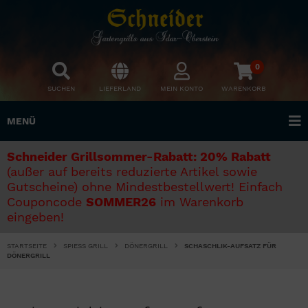
0
SUCHEN
LIEFERLAND
MEIN KONTO
WARENKORB
MENÜ
Schneider Grillsommer-Rabatt: 20% Rabatt
(außer auf bereits reduzierte Artikel sowie
Gutscheine) ohne Mindestbestellwert! Einfach
Couponcode
SOMMER26
im Warenkorb
eingeben!
STARTSEITE
SPIESS GRILL
DÖNERGRILL
SCHASCHLIK-AUFSATZ FÜR
DÖNERGRILL