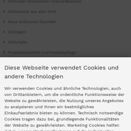
Schneider Grillsommer Fotowettbewerb
Grillrezepte aus aller Welt
Neue Grillrezept Favoriten
Grillregeln
Grillurteile
Produktsicherheit und Produktpflege
Grill Magazin
Diese Webseite verwendet Cookies und
andere Technologien
Ladengeschäfte
Wir verwenden Cookies und ähnliche Technologien, auch
von Drittanbietern, um die ordentliche Funktionsweise der
Website zu gewährleisten, die Nutzung unseres Angebotes
Zentrale Idar-Oberstein
zu analysieren und Ihnen ein bestmögliches
Einkaufserlebnis bieten zu können. Technisch notwendige
Partner-Stores
Cookies tragen dazu bei, grundlegende Funktionalitäten
der Website zu gewährleisten. Marketing Cookies helfen