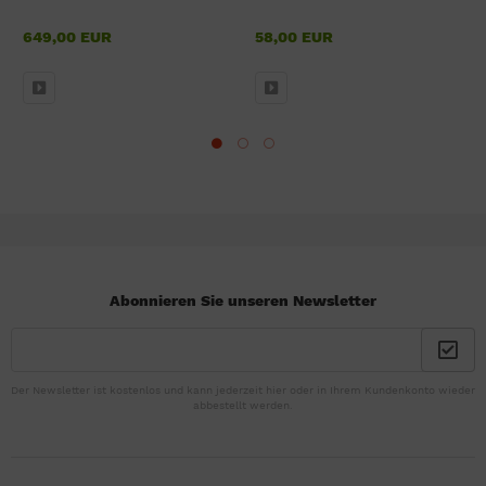
649,00 EUR
58,00 EUR
Abonnieren Sie unseren Newsletter
Der Newsletter ist kostenlos und kann jederzeit hier oder in Ihrem Kundenkonto wieder
abbestellt werden.