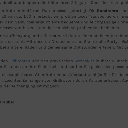
ividuell und bequem die Höhe Ihres Grillgutes über der Hitzeque
undrohren in 42 mm Durchmesser gefertigt. Die
Rundrohre
sind
umaß von ca. 1,50 m erlaubt ein problemloses Transportieren Ihre
er dem Seilwirbel erlaubt eine bequeme und leichtgängige Höhen
esser von bis zu 1,0 m lassen sich so problemlos bedienen.
hne Aufhängung und Grillrost wird durch einen stabilen Karabine
rresistent. Mit unseren Dreibeinen sind Sie für alle Partys, Ge
 Bekannte einladen und gemeinsame Grillstunden erleben. Mit un
.
enden
Grillrosten
und den praktischen
Kettenkits
in Ihrer Wunschg
n Sie auch an Ihre Sicherheit und kaufen Sie gleich den passe
 teleskopierbaren Standrohren aus Vierkantstahl (außer Dreibe
ch. Leichtes Einhängen von Grillrosten durch Karabinerhaken. A
 der Aufhängung ist möglich.
chraube
!