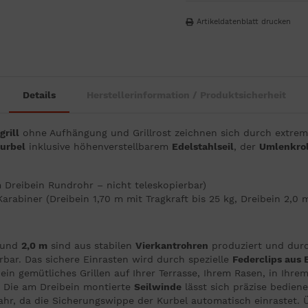
Artikeldatenblatt drucken
Details
Herstellerinformation / Produktsicherheit
rill
ohne Aufhängung und Grillrost zeichnen sich durch extreme
urbel
inklusive höhenverstellbarem
Edelstahlseil
, der
Umlenkrol
m Dreibein Rundrohr – nicht teleskopierbar)
Karabiner (Dreibein 1,70 m mit Tragkraft bis 25 kg, Dreibein 2,0
und
2,0 m
sind aus stabilen
Vierkantrohren
produziert und dur
rbar. Das sichere Einrasten wird durch spezielle
Federclips aus 
ein gemütliches Grillen auf Ihrer Terrasse, Ihrem Rasen, in Ihrem
t. Die am Dreibein montierte
Seilwinde
lässt sich präzise bediene
ahr, da die Sicherungswippe der Kurbel automatisch einrastet. Ü