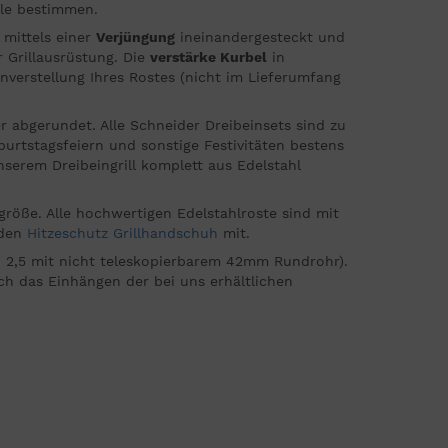
lle bestimmen.
 mittels einer
Verjüngung
ineinandergesteckt und
r Grillausrüstung. Die
verstärke Kurbel
in
verstellung Ihres Rostes (nicht im Lieferumfang
r abgerundet. Alle Schneider Dreibeinsets sind zu
burtstagsfeiern und sonstige Festivitäten bestens
serem Dreibeingrill komplett aus Edelstahl
röße. Alle hochwertigen Edelstahlroste sind mit
nden
Hitzeschutz Grillhandschuh
mit.
in 2,5 mit nicht teleskopierbarem 42mm Rundrohr).
uch das Einhängen der bei uns erhältlichen