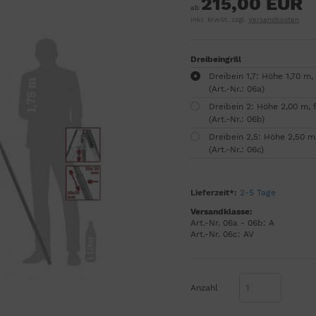
215,00 EUR
ab
inkl. MwSt. zzgl.
Versandkosten
Dreibeingrill
Dreibein 1,7: Höhe 1,70 m
(Art.-Nr.: 06a)
Dreibein 2: Höhe 2,00 m, 
(Art.-Nr.: 06b)
Dreibein 2,5: Höhe 2,50 m
(Art.-Nr.: 06c)
Lieferzeit*:
2-5 Tage
Versandklasse:
Art.-Nr. 06a - 06b: A
Art.-Nr. 06c: AV
Anzahl