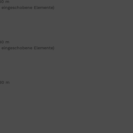
,60 m
m eingeschobene Elemente)
,80 m
m eingeschobene Elemente)
,30 m