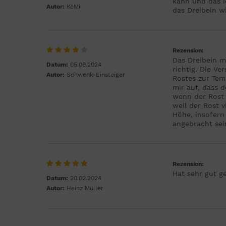
kann und das i
Autor:
KöMi
das Dreibein 
Rezension:
Das Dreibein m
Datum:
05.09.2024
richtig. Die V
Autor:
Schwenk-Einsteiger
Rostes zur Tem
mir auf, dass 
wenn der Rost 
weil der Rost v
Höhe, insofern
angebracht sei
Rezension:
Hat sehr gut g
Datum:
20.02.2024
Autor:
Heinz Müller