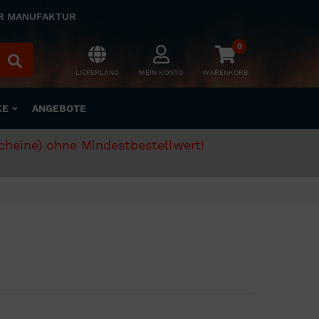
ER MANUFAKTUR
0
LIEFERLAND
MEIN KONTO
WARENKORB
KE
ANGEBOTE
scheine) ohne Mindestbestellwert!