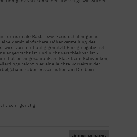
voll und ganz von Schneider überzeugt wir würden
mir für normale Rost- bzw. Feuerschalen genau
nd eine damit einfachere Höhenverstellung des
wird von mir häufig genutzt! Einzig negativ fiel
ns angebracht ist und nicht verschiebbar ist -
 dann hat er eingeschränkten Platz beim Schwenken,
llerdings reicht hier eine leichte Korrektur der
Kurbelgehäuse aber besser außen am Dreibein
icht sehr günstig
IHRE MEINUNG