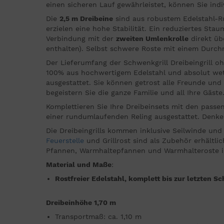
einen sicheren Lauf gewährleistet, können Sie ind
Die
2,5 m Dreibeine
sind aus robustem Edelstahl-R
erzielen eine hohe Stabilität. Ein reduziertes Sta
Verbindung mit der
zweiten Umlenkrolle
direkt üb
enthalten). Selbst schwere Roste mit einem Durchm
Der Lieferumfang der Schwenkgrill Dreibeingrill o
100% aus hochwertigem Edelstahl und absolut wette
ausgestattet. Sie können getrost alle Freunde und
begeistern Sie die ganze Familie und all Ihre Gäste
Komplettieren Sie Ihre Dreibeinsets mit den pass
einer rundumlaufenden Reling ausgestattet. Denke
Die Dreibeingrills kommen inklusive Seilwinde und
Feuerstelle
und Grillrost sind als Zubehör erhältli
Pfannen, Warmhaltepfannen und Warmhalteroste in
Material und Maße
:
Rostfreier Edelstahl, komplett bis zur letzten S
Dreibeinhöhe 1,70 m
Transportmaß: ca. 1,10 m