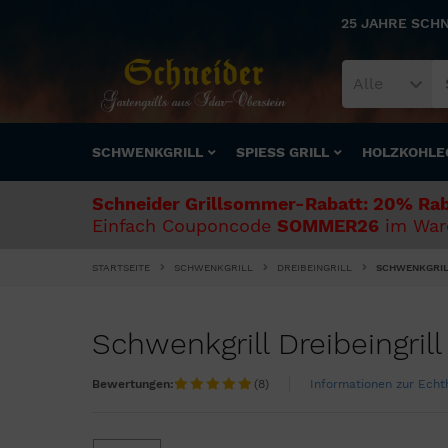
25 JAHRE SCH
Alle
SCHWENKGRILL
SPIESS GRILL
HOLZKOHLE
Schneider Grillsommer-Rabatt: 20% Rab
Einfach Couponcode
SOMMER26
im Ware
STARTSEITE
SCHWENKGRILL
DREIBEINGRILL
SCHWENKGRIL
Schwenkgrill Dreibeingril
Bewertungen:
(8)
Informationen zur Ech