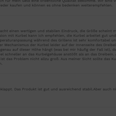
ch für mein Geld eine ordentliche Qualität bekomme. Wir sind 
wieder kaufen und können es ohne bedenken weiterempfehlen.
acht einen wertigen und stabilen Eindruck, die Größe scheint 
ersion mit Kurbel kann ich empfehlen, die Kurbel arbeitet gut u
peraturanpassung während des Grillens ist sehr komfortabel und 
der Mechanismus der Kurbel leider auf der Innenseite des Dreibei
genau auf dieser Höhe hängt (was bei mir häufig der Fall ist),
iel schneller an das Kurbelgehäuse anstößt als an das Dreibein. A
 ist das Problem nicht allzu groß. Aus meiner Sicht sollte das 
n.
eklappt. Das Produkt ist gut und ausreichend stabil.Aber auch n