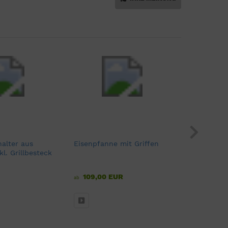
halter aus
Eisenpfanne mit Griffen
Feuerstell
kl. Grillbesteck
109,00 EUR
190,00
ab
ab