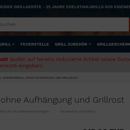
NEIDER GRILLGERÄTE - 25 JAHRE EDELSTAHLGRILLS AUS EIGEN
GRILL
FEUERSTELLE
GRILL ZUBEHÖR
GRILLGESCHEN
att
(außer auf bereits reduzierte Artikel sowie Gut
nkorb eingeben!
L DREIBEINGRILL OHNE AUFHÄNGUNG UND GRILLROST
l ohne Aufhängung und Grillrost
theit der Kundenbewertungen
Rezension schreiben