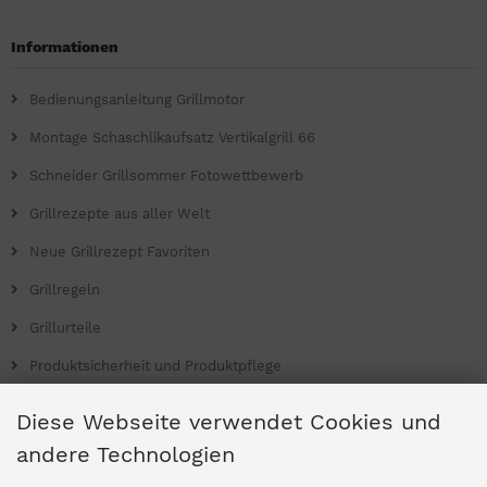
Informationen
Bedienungsanleitung Grillmotor
Montage Schaschlikaufsatz Vertikalgrill 66
Schneider Grillsommer Fotowettbewerb
Grillrezepte aus aller Welt
Neue Grillrezept Favoriten
Grillregeln
Grillurteile
Produktsicherheit und Produktpflege
Grill Magazin
Diese Webseite verwendet Cookies und
andere Technologien