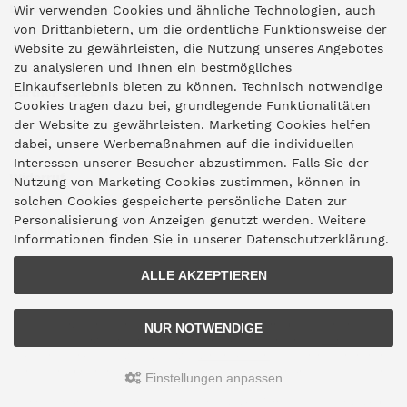
Ladengeschäfte
Wir verwenden Cookies und ähnliche Technologien, auch
von Drittanbietern, um die ordentliche Funktionsweise der
Website zu gewährleisten, die Nutzung unseres Angebotes
Zentrale Idar-Oberstein
zu analysieren und Ihnen ein bestmögliches
Einkaufserlebnis bieten zu können. Technisch notwendige
Partner-Stores
Cookies tragen dazu bei, grundlegende Funktionalitäten
der Website zu gewährleisten. Marketing Cookies helfen
dabei, unsere Werbemaßnahmen auf die individuellen
"Deko 409" Bernkastel-Kues
Interessen unserer Besucher abzustimmen. Falls Sie der
Widerruf
Nutzung von Marketing Cookies zustimmen, können in
solchen Cookies gespeicherte persönliche Daten zur
Personalisierung von Anzeigen genutzt werden. Weitere
Vertrag widerrufen
Informationen finden Sie in unserer Datenschutzerklärung.
ALLE AKZEPTIEREN
*Lieferzeitangaben gelten für den Versand innerhalb Deutschlands.
NUR NOTWENDIGE
Lieferzeiten für den Versand ins Ausland finden Sie
hier
.
Alle Preise inkl. gesetzl. MwSt. zzgl.
Versandkosten
. Die durchgestrichenen
Preise entsprechen dem bisherigen Preis bei Schneider Grillgeräte aus Idar-
Einstellungen anpassen
Oberstein.
Schneider Grillgeräte aus Idar-Oberstein © 2026 | Template © 2009-2026 by