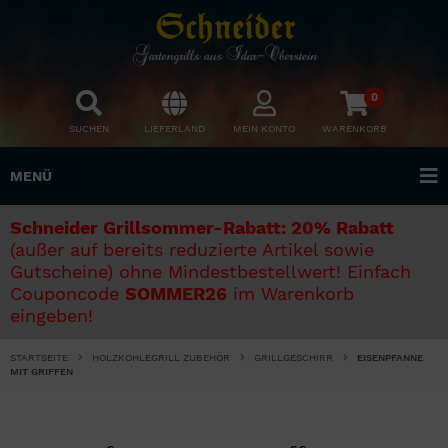
0
SUCHEN
LIEFERLAND
MEIN KONTO
WARENKORB
MENÜ
Schneider Grillsommer-Rabatt: 20% Rabatt
(außer auf bereits reduzierte Artikel sowie
Gutscheine) ohne Mindestbestellwert! Einfach
Couponcode
SOMMER26
im Warenkorb
eingeben!
STARTSEITE
HOLZKOHLEGRILL ZUBEHÖR
GRILLGESCHIRR
EISENPFANNE
MIT GRIFFEN