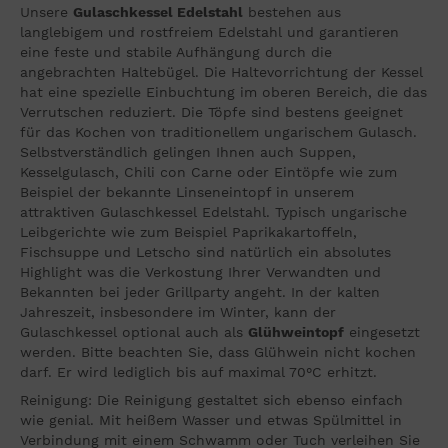
Unsere
Gulaschkessel Edelstahl
bestehen aus
langlebigem und rostfreiem Edelstahl und garantieren
eine feste und stabile Aufhängung durch die
angebrachten Haltebügel. Die Haltevorrichtung der Kessel
hat eine spezielle Einbuchtung im oberen Bereich, die das
Verrutschen reduziert. Die Töpfe sind bestens geeignet
für das Kochen von traditionellem ungarischem Gulasch.
Selbstverständlich gelingen Ihnen auch Suppen,
Kesselgulasch, Chili con Carne oder Eintöpfe wie zum
Beispiel der bekannte Linseneintopf in unserem
attraktiven Gulaschkessel Edelstahl. Typisch ungarische
Leibgerichte wie zum Beispiel Paprikakartoffeln,
Fischsuppe und Letscho sind natürlich ein absolutes
Highlight was die Verkostung Ihrer Verwandten und
Bekannten bei jeder Grillparty angeht. In der kalten
Jahreszeit, insbesondere im Winter, kann der
Gulaschkessel optional auch als
Glühweintopf
eingesetzt
werden. Bitte beachten Sie, dass Glühwein nicht kochen
darf. Er wird lediglich bis auf maximal 70°C erhitzt.
Reinigung: Die Reinigung gestaltet sich ebenso einfach
wie genial. Mit heißem Wasser und etwas Spülmittel in
Verbindung mit einem Schwamm oder Tuch verleihen Sie