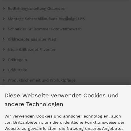
Bedienungsanleitung Grillmotor
Montage Schaschlikaufsatz Vertikalgrill 66
Schneider Grillsommer Fotowettbewerb
Grillrezepte aus aller Welt
Neue Grillrezept Favoriten
Grillregeln
Grillurteile
Produktsicherheit und Produktpflege
Grill Magazin
Diese Webseite verwendet Cookies und
andere Technologien
Ladengeschäfte
Wir verwenden Cookies und ähnliche Technologien, auch
von Drittanbietern, um die ordentliche Funktionsweise der
Website zu gewährleisten, die Nutzung unseres Angebotes