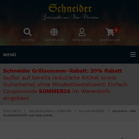
0
SUCHEN
LIEFERLAND
MEIN KONTO
WARENKORB
MENÜ
Schneider Grillsommer-Rabatt: 20% Rabatt
(außer auf bereits reduzierte Artikel sowie
Gutscheine) ohne Mindestbestellwert! Einfach
Couponcode
SOMMER26
im Warenkorb
eingeben!
STARTSEITE
HOLZKOHLEGRILL ZUBEHÖR
GULASCHKESSEL
GULASCH- UND
GLÜHWEINTOPF AUS EDELSTAHL