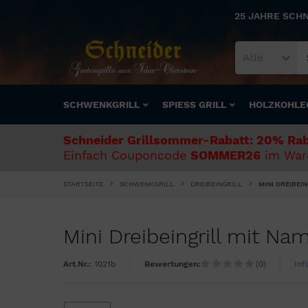
25 JAHRE SCH
Alle
SCHWENKGRILL
SPIESS GRILL
HOLZKOHLE
Schneider Grillsommer-Rabatt: 20% Rab
Einfach Couponcode
SOMMER26
im Ware
STARTSEITE
SCHWENKGRILL
DREIBEINGRILL
MINI DREIBEI
Mini Dreibeingrill mit Na
Art.Nr.:
1021b
Bewertungen:
(0)
Inf