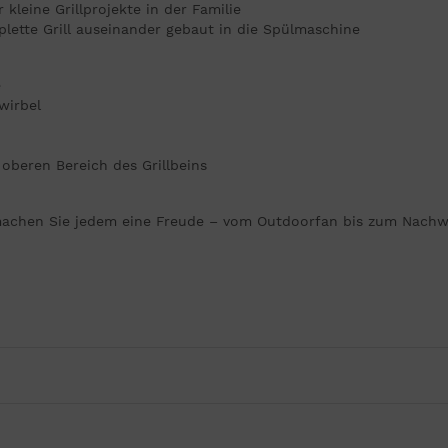
ür kleine Grillprojekte in der Familie
plette Grill auseinander gebaut in die Spülmaschine
e
wirbel
beren Bereich des Grillbeins
achen Sie jedem eine Freude – vom Outdoorfan bis zum Nachwuc