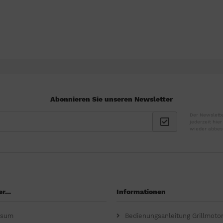
Abonnieren Sie unseren Newsletter
Der Newslette
jederzeit hie
wieder abbes
r...
Informationen
ssum
Bedienungsanleitung Grillmoto