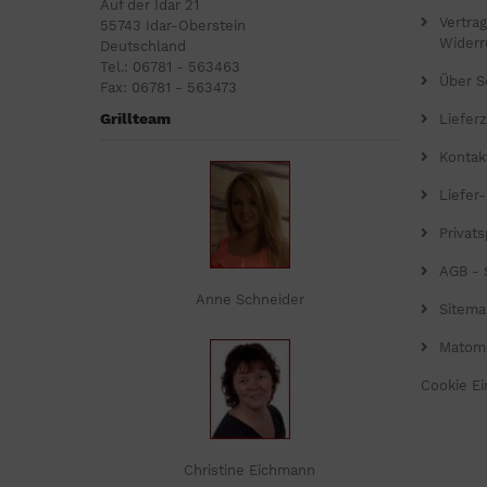
Auf der Idar 21
Vertra
55743 Idar-Oberstein
Widerr
Deutschland
Tel.: 06781 - 563463
Über S
Fax: 06781 - 563473
Grillteam
Lieferz
Kontak
Liefer
Privat
AGB - 
Anne Schneider
Sitema
Matom
Cookie Ei
Christine Eichmann