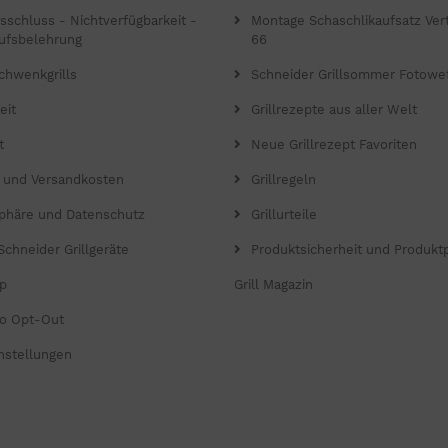
gsschluss - Nichtverfügbarkeit -
Montage Schaschlikaufsatz Verti
ufsbelehrung
66
chwenkgrills
Schneider Grillsommer Fotowe
eit
Grillrezepte aus aller Welt
t
Neue Grillrezept Favoriten
- und Versandkosten
Grillregeln
sphäre und Datenschutz
Grillurteile
Schneider Grillgeräte
Produktsicherheit und Produkt
p
Grill Magazin
o Opt-Out
nstellungen