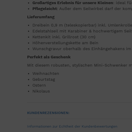
Großartiges Erlebnis für unsere Kleinen
: ideal f
Pflegeleicht
: Außer dem Seilwirbel darf der kom
Lieferumfang
Dreibein 0,9 m (teleskopierbar) inkl. Umlenkroll
Edelstahlseil mit Karabiner & hochwertigem Seil
Kettenkit inkl. Grillrost (30 cm)
Höhenverstellungskette am Bein
Wunschgravur oberhalb des Einhängehakens im o
Perfekt als Geschenk
Mit diesem robusten, stylischen Mini-Schwenker m
Weihnachten
Geburtstag
Ostern
Nikolaus
KUNDENREZENSIONEN:
Informationen zur Echtheit der Kundenbewertungen