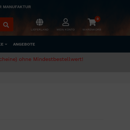
ER MANUFAKTUR
0
LIEFERLAND
MEIN KONTO
WARENKORB
KE
ANGEBOTE
scheine) ohne Mindestbestellwert!