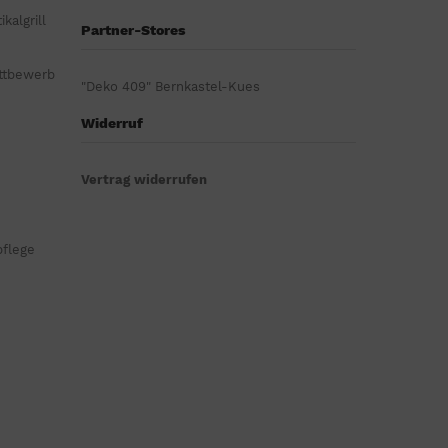
kalgrill
Partner-Stores
ttbewerb
"Deko 409" Bernkastel-Kues
Widerruf
Vertrag widerrufen
pflege