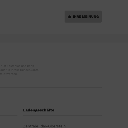
IHRE MEINUNG
r ist kostenlos und kann
r oder in Ihrem Kundenkonto
tellt werden.
Ladengeschäfte
r
Zentrale Idar-Oberstein