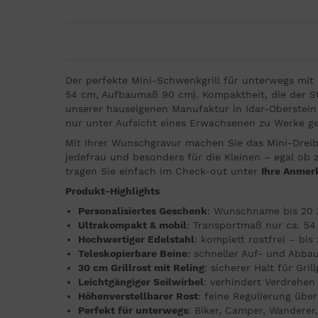
Der perfekte Mini-Schwenkgrill für unterwegs mit
54 cm, Aufbaumaß 90 cm). Kompaktheit, die der St
unserer hauseigenen Manufaktur in Idar-Oberstein
nur unter Aufsicht eines Erwachsenen zu Werke ge
Mit Ihrer Wunschgravur machen Sie das Mini-Dreib
jedefrau und besonders für die Kleinen – egal ob
tragen Sie einfach im Check-out unter
Ihre Anmer
Produkt-Highlights
Personalisiertes Geschenk
: Wunschname bis 20 
Ultrakompakt & mobil
: Transportmaß nur ca. 5
Hochwertiger Edelstahl
: komplett rostfrei – bis
Teleskopierbare Beine
: schneller Auf- und Abb
30 cm Grillrost mit Reling
: sicherer Halt für Gril
Leichtgängiger Seilwirbel
: verhindert Verdrehen 
Höhenverstellbarer Rost
: feine Regulierung üb
Perfekt für unterwegs
: Biker, Camper, Wanderer