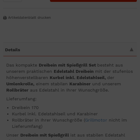
Artikeldatenblatt drucken
Details
Das kompakte
Dreibein mit Spießgrill Set
besteht aus
unserem praktischen
Edelstahl Dreibein
mit der stufenlos
höhenverstellbaren
Kurbel inkl. Edelstahlseil,
der
Umlenkrolle,
einem stabilen
Karabiner
und unserem
Rollbräter
aus Edelstahl in Ihrer Wunschgröße.
Lieferumfang:
Dreibein 170
Kurbel inkl. Edelstahlseil und Karabiner
Rollbräter in Ihrer Wunschgröße (
Grillmotor
nicht im
Lieferumfang)
Unser
Dreibein mit Spießgrill
ist aus stabilen Edelstahl