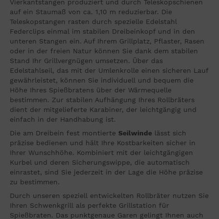
Vierkantstangen produziert und durch Teleskopschienen
auf ein Staumaß von ca. 1,10 m reduzierbar. Die
Teleskopstangen rasten durch spezielle Edelstahl
Federclips einmal im stabilen Dreibeinkopf und in den
unteren Stangen ein. Auf Ihrem Grillplatz, Pflaster, Rasen
oder in der freien Natur können Sie dank dem stabilen
Stand Ihr Grillvergnügen umsetzen. Über das
Edelstahlseil, das mit der Umlenkrolle einen sicheren Lauf
gewährleistet, können Sie individuell und bequem die
Höhe Ihres Spießbratens über der Wärmequelle
bestimmen. Zur stabilen Aufhängung Ihres Rollbräters
dient der mitgelieferte Karabiner, der leichtgängig und
einfach in der Handhabung ist.
Die am Dreibein fest montierte
Seilwinde
lässt sich
präzise bedienen und hält Ihre Kostbarkeiten sicher in
Ihrer Wunschhöhe. Kombiniert mit der leichtgängigen
Kurbel und deren Sicherungswippe, die automatisch
einrastet, sind Sie jederzeit in der Lage die Höhe präzise
zu bestimmen.
Durch unseren speziell entwickelten Rollbräter nutzen Sie
Ihren Schwenkgrill als perfekte Grillstation für
Spießbraten. Das punktgenaue Garen gelingt Ihnen auch