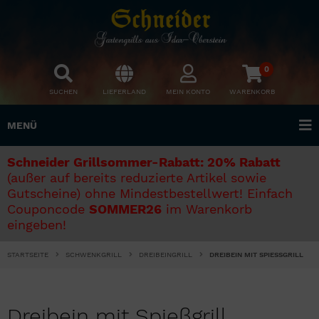
0
SUCHEN
LIEFERLAND
MEIN KONTO
WARENKORB
MENÜ
Schneider Grillsommer-Rabatt: 20% Rabatt
(außer auf bereits reduzierte Artikel sowie
Gutscheine) ohne Mindestbestellwert! Einfach
Couponcode
SOMMER26
im Warenkorb
eingeben!
STARTSEITE
SCHWENKGRILL
DREIBEINGRILL
DREIBEIN MIT SPIESSGRILL
Dreibein mit Spießgrill