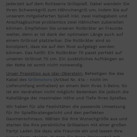
jederzeit auf dem Rotisserie Grillspieß. Dabei wandeln Sie
Ihren Schwenkgrill zum Hähnchengrill um, indem Sie auf
unserem mitgelieferten Spieß inkl. zwei Haltegabeln und
Anschlagbuchse problemlos zwei Hähnchen zubereiten
können. Empfehlen Sie unseren Rollbräter an Freunde
weiter, denn er ist dank der optimalen Länge auch auf
einem Grillrost platzierbar. Die Rollbräter sind so
konzipiert, dass sie auf den Rost aufgelegt werden
können. Das heißt: Ein Rollbräter 70 passt perfekt auf
unseren Grillrost 70 cm. Ein zusätzliches Aufhängen an
der Kette ist somit nicht notwendig.
Unser Praxistipp aus Idar-Oberstein:
Befestigen Sie das
Kabel des
Grillmotors
(Artikel Nr. 41a - nicht im
Lieferumfang enthalten) an einem Bein Ihres 3-Beins. So
ist ein Verdrehen nicht möglich! Bedenken Sie jedoch die
Kabellänge der maximalen Höhe und Tiefe Ihres Spießes.
Wir haben für alle Festivitäten die passende Umsetzung
für Ihr Spießbratengericht und den perfekten
Gaumenschmaus. Wählen Sie Ihre Wunschgröße aus und
starten Sie Ihre persönliche Grillsaison mit einer großen
Party! Laden Sie dazu alle Freunde ein und lassen Ihre