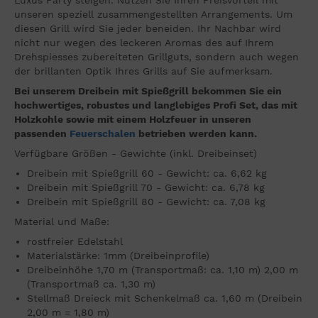
Luxus Party steigen. Nutzen Sie Ihren Preisvorteil mit
unseren speziell zusammengestellten Arrangements. Um
diesen Grill wird Sie jeder beneiden. Ihr Nachbar wird
nicht nur wegen des leckeren Aromas des auf Ihrem
Drehspiesses zubereiteten Grillguts, sondern auch wegen
der brillanten Optik Ihres Grills auf Sie aufmerksam.
Bei unserem Dreibein mit Spießgrill bekommen Sie ein
hochwertiges, robustes und langlebiges Profi Set, das mit
Holzkohle sowie mit einem Holzfeuer in unseren
passenden
Feuerschalen
betrieben werden kann.
Verfügbare Größen - Gewichte (inkl. Dreibeinset)
Dreibein mit Spießgrill 60 - Gewicht: ca. 6,62 kg
Dreibein mit Spießgrill 70 - Gewicht: ca. 6,78 kg
Dreibein mit Spießgrill 80 - Gewicht: ca. 7,08 kg
Material und Maße:
rostfreier Edelstahl
Materialstärke: 1mm (Dreibeinprofile)
Dreibeinhöhe 1,70 m (Transportmaß: ca. 1,10 m) 2,00 m
(Transportmaß ca. 1,30 m)
Stellmaß Dreieck mit Schenkelmaß ca. 1,60 m (Dreibein
2,00 m = 1,80 m)