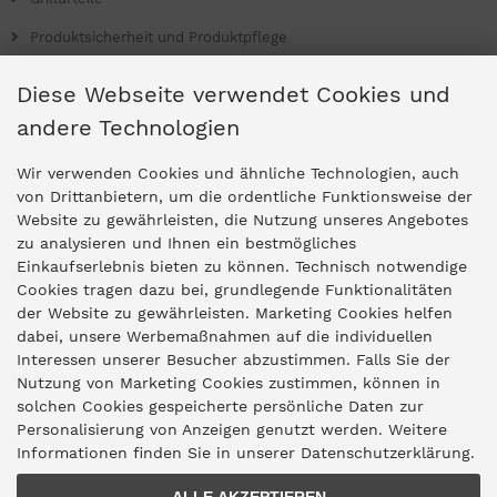
Produktsicherheit und Produktpflege
Grill Magazin
Diese Webseite verwendet Cookies und
andere Technologien
Ladengeschäfte
Wir verwenden Cookies und ähnliche Technologien, auch
von Drittanbietern, um die ordentliche Funktionsweise der
Website zu gewährleisten, die Nutzung unseres Angebotes
Zentrale Idar-Oberstein
zu analysieren und Ihnen ein bestmögliches
Einkaufserlebnis bieten zu können. Technisch notwendige
Partner-Stores
Cookies tragen dazu bei, grundlegende Funktionalitäten
der Website zu gewährleisten. Marketing Cookies helfen
dabei, unsere Werbemaßnahmen auf die individuellen
"Deko 409" Bernkastel-Kues
Interessen unserer Besucher abzustimmen. Falls Sie der
Widerruf
Nutzung von Marketing Cookies zustimmen, können in
solchen Cookies gespeicherte persönliche Daten zur
Personalisierung von Anzeigen genutzt werden. Weitere
Vertrag widerrufen
Informationen finden Sie in unserer Datenschutzerklärung.