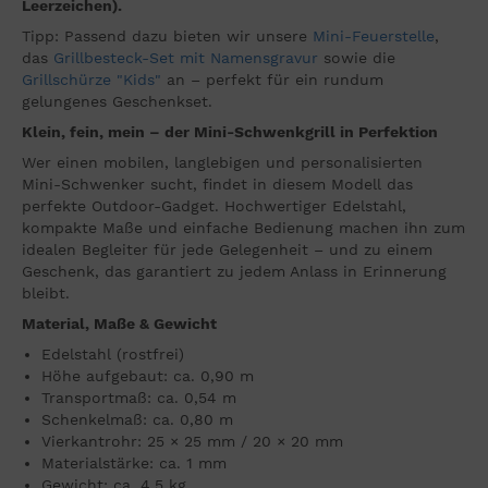
Leerzeichen).
Tipp: Passend dazu bieten wir unsere
Mini-Feuerstelle
,
das
Grillbesteck-Set mit Namensgravur
sowie die
Grillschürze "Kids"
an – perfekt für ein rundum
gelungenes Geschenkset.
Klein, fein, mein – der Mini-Schwenkgrill in Perfektion
Wer einen mobilen, langlebigen und personalisierten
Mini-Schwenker sucht, findet in diesem Modell das
perfekte Outdoor-Gadget. Hochwertiger Edelstahl,
kompakte Maße und einfache Bedienung machen ihn zum
idealen Begleiter für jede Gelegenheit – und zu einem
Geschenk, das garantiert zu jedem Anlass in Erinnerung
bleibt.
Material, Maße & Gewicht
Edelstahl (rostfrei)
Höhe aufgebaut: ca. 0,90 m
Transportmaß: ca. 0,54 m
Schenkelmaß: ca. 0,80 m
Vierkantrohr: 25 × 25 mm / 20 × 20 mm
Materialstärke: ca. 1 mm
Gewicht: ca. 4,5 kg