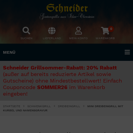
0
SUCHEN
LIEFERLAND
MEIN KONTO
WARENKORB
MENÜ
Schneider Grillsommer-Rabatt: 20% Rabatt
(außer auf bereits reduzierte Artikel sowie
Gutscheine) ohne Mindestbestellwert! Einfach
Couponcode
SOMMER26
im Warenkorb
eingeben!
STARTSEITE
SCHWENKGRILL
DREIBEINGRILL
MINI DREIBEINGRILL MIT
KURBEL UND NAMENSGRAVUR