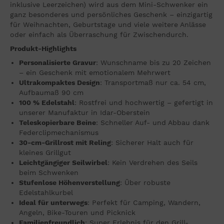
inklusive Leerzeichen) wird aus dem Mini-Schwenker ein
ganz besonderes und persönliches Geschenk – einzigartig
für Weihnachten, Geburtstage und viele weitere Anlässe
oder einfach als Überraschung für Zwischendurch.
Produkt-Highlights
Personalisierte Gravur
: Wunschname bis zu 20 Zeichen
– ein Geschenk mit emotionalem Mehrwert
Ultrakompaktes Design
: Transportmaß nur ca. 54 cm,
Aufbaumaß 90 cm
100 % Edelstahl
: Rostfrei und hochwertig – gefertigt in
unserer Manufaktur in Idar-Oberstein
Teleskopierbare Beine
: Schneller Auf- und Abbau dank
Federclipmechanismus
30-cm-Grillrost mit Reling
: Sicherer Halt auch für
kleines Grillgut
Leichtgängiger Seilwirbel
: Kein Verdrehen des Seils
beim Schwenken
Stufenlose Höhenverstellung
: Über robuste
Edelstahlkurbel
Ideal für unterwegs
: Perfekt für Camping, Wandern,
Angeln, Bike-Touren und Picknick
Familienfreundlich
: Super Erlebnis für den Grill-