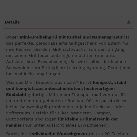
Details
Unser
Mini-Dreibeingrill mit Kurbel und Namensgravur
ist
das perfekte, personalisierte Grillgeschenk von Eltern für
ihre Kleinen, die dem Grillnachwuchs früh den Umgang
mit einem Grillfeuer beibringen möchten (nur unter
Aufsicht eines Erwachsenen). So wird selbst der kleinste
Schwenker zum Profigriller: Learning by doing. Denn jeder
hat mal klein angefangen
Was das Mini-Dreibein ausmacht? Es ist
kompakt, stabil
und komplett aus unbeschichtetem, hochwertigem
Edelstahl
gefertigt. Mit einem Transportmaß von nur 54
cm und einer aufgebauten Höhe von 90 cm passt dieser
kleine Schwenkgrill problemlos in jeden Rucksack oder
Kofferraum. Perfekt für Biker, Wanderer, Camper,
Outdoorfans und sogar
für kleine Grillmeister in der
Familie
(nur unter Aufsicht eines Erwachsenen).
Durch Ihre
individuelle Wunschgravur
(bis zu 20 Zeichen