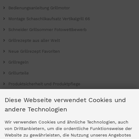
Bedienungsanleitung Grillmotor
Montage Schaschlikaufsatz Vertikalgrill 66
Schneider Grillsommer Fotowettbewerb
Grillrezepte aus aller Welt
Neue Grillrezept Favoriten
Grillregeln
Grillurteile
Produktsicherheit und Produktpflege
Grill Magazin
Diese Webseite verwendet Cookies und
andere Technologien
Ladengeschäfte
Wir verwenden Cookies und ähnliche Technologien, auch
von Drittanbietern, um die ordentliche Funktionsweise der
Website zu gewährleisten, die Nutzung unseres Angebotes
Zentrale Idar-Oberstein