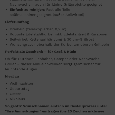
Nachwuchs – auch für kleine Grillprojekte geeignet
Einfach zu reinigen
: Fast alle Teile
spülmaschinengeeignet (außer Seilwirbel)
Lieferumfang
Dreibein (teleskopierbar, 0,9 m)
Robuste Edelstahlkurbel inkl. Edelstahlseil & Karabiner
Seilwirbel, Kettenaufhängung & 30 cm-Grillrost
Wunschgravur oberhalb der Kurbel am oberen Grillbein
Perfekt als Geschenk – für Groß & Klein
Ob für Outdoor-Liebhaber, Camper oder Nachwuchs-
Griller – dieser Mini-Schwenker sorgt ganz sicher für
leuchtende Augen.
Ideal zu
Weihnachten
Geburtstag
Ostern
Nikolaus
So geht’s: Wunschnamen einfach im Bestellprozess unter
"Ihre Anmerkungen" eintragen (bis 20 Zeichen inklusive