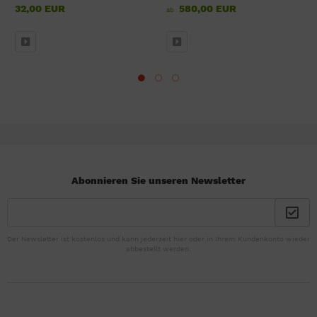
32,00 EUR
580,00 EUR
ab
Abonnieren Sie unseren Newsletter
Der Newsletter ist kostenlos und kann jederzeit hier oder in Ihrem Kundenkonto wieder
abbestellt werden.