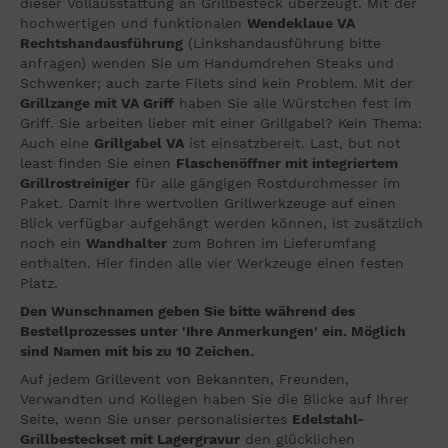
dieser Vollausstattung an Grillbesteck überzeugt. Mit der
hochwertigen und funktionalen
Wendeklaue VA
Rechtshandausführung
(Linkshandausführung bitte
anfragen) wenden Sie um Handumdrehen Steaks und
Schwenker; auch zarte Filets sind kein Problem. Mit der
Grillzange mit VA Griff
haben Sie alle Würstchen fest im
Griff. Sie arbeiten lieber mit einer Grillgabel? Kein Thema:
Auch eine
Grillgabel VA
ist einsatzbereit. Last, but not
least finden Sie einen
Flaschenöffner mit integriertem
Grillrostreiniger
für alle gängigen Rostdurchmesser im
Paket. Damit Ihre wertvollen Grillwerkzeuge auf einen
Blick verfügbar aufgehängt werden können, ist zusätzlich
noch ein
Wandhalter
zum Bohren im Lieferumfang
enthalten. Hier finden alle vier Werkzeuge einen festen
Platz.
Den Wunschnamen geben Sie bitte während des
Bestellprozesses unter 'Ihre Anmerkungen' ein. Möglich
sind Namen mit bis zu 10 Zeichen.
Auf jedem Grillevent von Bekannten, Freunden,
Verwandten und Kollegen haben Sie die Blicke auf Ihrer
Seite, wenn Sie unser personalisiertes
Edelstahl-
Grillbesteckset mit Lagergravur
den glücklichen