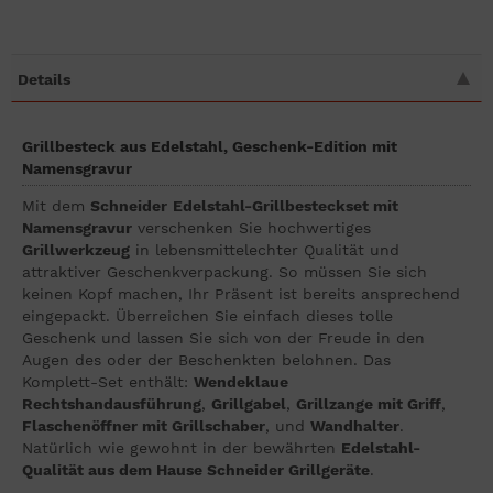
Details
Grillbesteck aus Edelstahl, Geschenk-Edition mit
Namensgravur
Mit dem
Schneider
Edelstahl-Grillbesteckset mit
Namensgravur
verschenken Sie hochwertiges
Grillwerkzeug
in lebensmittelechter Qualität und
attraktiver Geschenkverpackung. So müssen Sie sich
keinen Kopf machen, Ihr Präsent ist bereits ansprechend
eingepackt. Überreichen Sie einfach dieses tolle
Geschenk und lassen Sie sich von der Freude in den
Augen des oder der Beschenkten belohnen. Das
Komplett-Set enthält:
Wendeklaue
Rechtshandausführung
,
Grillgabel
,
Grillzange mit Griff
,
Flaschenöffner mit Grillschaber
, und
Wandhalter
.
Natürlich wie gewohnt in der bewährten
Edelstahl-
Qualität aus dem Hause Schneider Grillgeräte
.