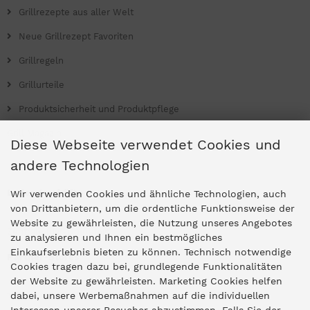
Grillrezepte aus aller Welt
Neue Grillrezept Favoriten
Grillregeln
Grillurteile
Produktsicherheit und Produktpflege
Grill Magazin
Diese Webseite verwendet Cookies und
andere Technologien
Ladengeschäfte
Wir verwenden Cookies und ähnliche Technologien, auch
von Drittanbietern, um die ordentliche Funktionsweise der
Website zu gewährleisten, die Nutzung unseres Angebotes
Zentrale Idar-Oberstein
zu analysieren und Ihnen ein bestmögliches
Einkaufserlebnis bieten zu können. Technisch notwendige
Partner-Stores
Cookies tragen dazu bei, grundlegende Funktionalitäten
der Website zu gewährleisten. Marketing Cookies helfen
dabei, unsere Werbemaßnahmen auf die individuellen
"Deko 409" Bernkastel-Kues