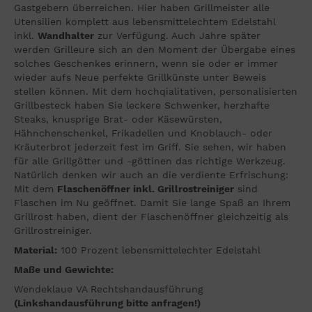
Gastgebern überreichen. Hier haben Grillmeister alle
Utensilien komplett aus lebensmittelechtem Edelstahl
inkl.
Wandhalter
zur Verfügung. Auch Jahre später
werden Grilleure sich an den Moment der Übergabe eines
solches Geschenkes erinnern, wenn sie oder er immer
wieder aufs Neue perfekte Grillkünste unter Beweis
stellen können. Mit dem hochqialitativen, personalisierten
Grillbesteck haben Sie leckere Schwenker, herzhafte
Steaks, knusprige Brat- oder Käsewürsten,
Hähnchenschenkel, Frikadellen und Knoblauch- oder
Kräuterbrot jederzeit fest im Griff. Sie sehen, wir haben
für alle Grillgötter und -göttinen das richtige Werkzeug.
Natürlich denken wir auch an die verdiente Erfrischung:
Mit dem
Flaschenöffner inkl. Grillrostreiniger
sind
Flaschen im Nu geöffnet. Damit Sie lange Spaß an Ihrem
Grillrost haben, dient der Flaschenöffner gleichzeitig als
Grillrostreiniger.
Material:
100 Prozent lebensmittelechter Edelstahl
Maße und Gewichte:
Wendeklaue VA Rechtshandausführung
(Linkshandausführung bitte anfragen!)