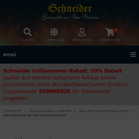
0
SUCHEN
LIEFERLAND
MEIN KONTO
WARENKORB
MENÜ
Schneider Grillsommer-Rabatt: 20% Rabatt
(außer auf bereits reduzierte Artikel sowie
Gutscheine) ohne Mindestbestellwert! Einfach
Couponcode
SOMMER26
im Warenkorb
eingeben!
STARTSEITE
HOLZKOHLEGRILL ZUBEHÖR
GRILLBESTECK PERSONALISIERT
GRILLBESTECK-SET MIT NAMENSGRAVUR