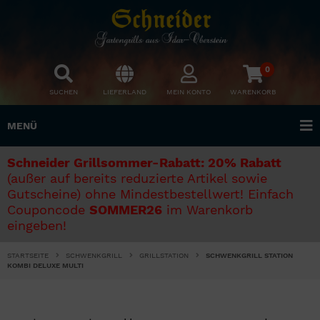
0
SUCHEN
LIEFERLAND
MEIN KONTO
WARENKORB
MENÜ
Schneider Grillsommer-Rabatt: 20% Rabatt
(außer auf bereits reduzierte Artikel sowie
Gutscheine) ohne Mindestbestellwert! Einfach
Couponcode
SOMMER26
im Warenkorb
eingeben!
STARTSEITE
SCHWENKGRILL
GRILLSTATION
SCHWENKGRILL STATION
KOMBI DELUXE MULTI