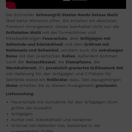
Die Schneider
Schwengrill Station Kombi Deluxe Multi
lässt keine Wünsche offen. Sie erhalten ein absolutes
Premium-Arrangement. Dieses beinhaltet nicht nur die
Grillstation Multi
mit der formschönen und
hitzebeständigen
Feuerschale
, dem
Grillgalgen mit
Seilwinde und Edelstahlseil
und dem
Grillrost mit
Kettensatz und Seilwirbel
, sondern auch die
extralangen
Beine
mit den praktischen
Rollen
. Außerdem kommen
noch der
Gulaschkessel
, die
Eisenpfanne
, der
Warmhalterost
, ihr
persönlich graviertes Grillbesteck Set
mit Halterung für den Grillgalgen und 2 Plätzen für
Getränke sowie ein
Rollbräter
dazu. Den dazugehörigen
Motor
erhalten Sie zu diesem Arrangement
geschenkt
.
Lieferumfang
:
Feuerschale mit Aufnahme für den Grillgalgen (5cm
größer als Auswahl)
Grillgalgen
Kurbel inkl. Edelstahlseil und Karabiner
Grillrost mit Kettenkit inkl. Seilwirbel in der
ausgewählten Größe