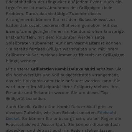
Edelstahlteilen der Hingucker auf jedem Event. Auch ein
Lagerfeuer ist nach Abnehmen des Grillgalgens kein
Problem. Durch das vielfältige Zubehör dieses
Arrangements können Sie mit dem Gulaschkessel zur
kalten Jahreszeit leckeren Glühwein genießen. Mit der
Eisenpfanne gelingen Ihnen im Handumdrehen knusprige
Bratkartoffeln, mit dem Rollbräter werden safte
Spießbraten zubereitet. Auf dem Warmhalterost können
Sie bereits fertiges Grillgut warmhalten und mit Ihrem
Grillbesteck Set, welches immer griffbereit am Grillgalgen
hängt, wenden.
Mit unserer
Grillstation Kombi Deluxe Multi
erhalten Sie
ein hochwertiges und voll ausgestattetes Arrangement,
das mit Holzkohle oder Holz befeuert werden kann. Sie
wird immer im Mittelpunkt ihrer Grillparty stehen. Ihre
Freunde und Bekannte werden Sie um dieses Top-
Grillgerät beneiden.
Auch für die Grillstation Kombi Deluxe Multi gibt es
diverses Zubehör, wie zum Beispiel unseren
Edelstahl
Deckel
. So können Sie unbesorgt sein, ob bei Regen die
Feuerschale voll Wasser läuft. Sie können diese einfach
abdecken und getrost auch im Regen stehen lassen.