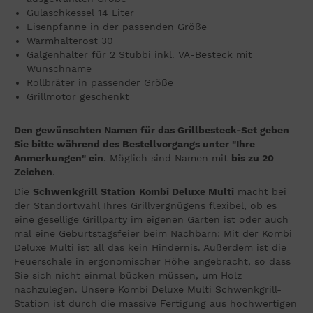
Gulaschkessel 14 Liter
Eisenpfanne in der passenden Größe
Warmhalterost 30
Galgenhalter für 2 Stubbi inkl. VA-Besteck mit
Wunschname
Rollbräter in passender Größe
Grillmotor geschenkt
Den gewünschten Namen für das Grillbesteck-Set geben
Sie bitte während des Bestellvorgangs unter "Ihre
Anmerkungen" ein
. Möglich sind Namen mit
bis zu 20
Zeichen
.
Die
Schwenkgrill Station
Kombi Deluxe Multi
macht bei
der Standortwahl Ihres Grillvergnügens flexibel, ob es
eine gesellige Grillparty im eigenen Garten ist oder auch
mal eine Geburtstagsfeier beim Nachbarn: Mit der Kombi
Deluxe Multi ist all das kein Hindernis. Außerdem ist die
Feuerschale in ergonomischer Höhe angebracht, so dass
Sie sich nicht einmal bücken müssen, um Holz
nachzulegen. Unsere Kombi Deluxe Multi Schwenkgrill-
Station ist durch die massive Fertigung aus hochwertigen