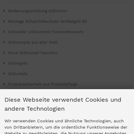
Bedienungsanleitung Grillmotor
Montage Schaschlikaufsatz Vertikalgrill 66
Schneider Grillsommer Fotowettbewerb
Grillrezepte aus aller Welt
Neue Grillrezept Favoriten
Grillregeln
Grillurteile
Produktsicherheit und Produktpflege
Grill Magazin
Diese Webseite verwendet Cookies und
andere Technologien
Ladengeschäfte
Wir verwenden Cookies und ähnliche Technologien, auch
von Drittanbietern, um die ordentliche Funktionsweise der
Website zu gewährleisten, die Nutzung unseres Angebotes