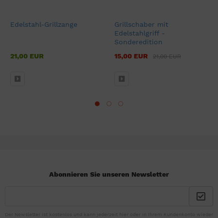
Edelstahl-Grillzange
Grillschaber mit
Edelstahlgriff -
Sonderedition
21,00 EUR
15,00 EUR
21,00 EUR
Abonnieren Sie unseren Newsletter
Der Newsletter ist kostenlos und kann jederzeit hier oder in Ihrem Kundenkonto wieder