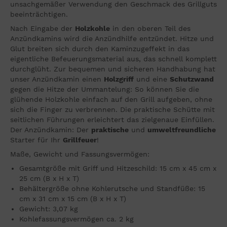
unsachgemäßer Verwendung den Geschmack des Grillguts
beeinträchtigen.
Nach Eingabe der
Holzkohle
in den oberen Teil des
Anzündkamins wird die Anzündhilfe entzündet. Hitze und
Glut breiten sich durch den Kaminzugeffekt in das
eigentliche Befeuerungsmaterial aus, das schnell komplett
durchglüht. Zur bequemen und sicheren Handhabung hat
unser Anzündkamin einen
Holzgriff
und eine
Schutzwand
gegen die Hitze der Ummantelung: So können Sie die
glühende Holzkohle einfach auf den Grill aufgeben, ohne
sich die Finger zu verbrennen. Die praktische Schütte mit
seitlichen Führungen erleichtert das zielgenaue Einfüllen.
Der Anzündkamin: Der
praktische
und
umweltfreundliche
Starter für Ihr
Grillfeuer
!
Maße, Gewicht und Fassungsvermögen:
Gesamtgröße mit Griff und Hitzeschild: 15 cm x 45 cm x
25 cm (B x H x T)
Behältergröße ohne Kohlerutsche und Standfüße: 15
cm x 31 cm x 15 cm (B x H x T)
Gewicht: 3,07 kg
Kohlefassungsvermögen ca. 2 kg