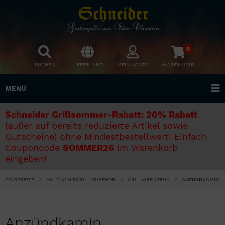
0
SUCHEN
LIEFERLAND
MEIN KONTO
WARENKORB
MENÜ
Schneider Grillsommer-Rabatt: 20% Rabatt
(außer auf bereits reduzierte Artikel sowie
Gutscheine) ohne Mindestbestellwert! Einfach
Couponcode
SOMMER26
im Warenkorb
eingeben!
STARTSEITE
HOLZKOHLEGRILL ZUBEHÖR
GRILLWERKZEUG
ANZÜNDKAMIN
Anzündkamin