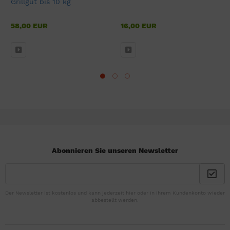
Grillgut bis 10 kg
58,00 EUR
16,00 EUR
Abonnieren Sie unseren Newsletter
Der Newsletter ist kostenlos und kann jederzeit hier oder in Ihrem Kundenkonto wieder
abbestellt werden.