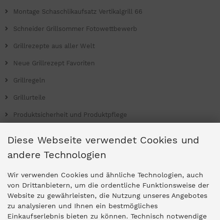
Montage Schaschlikaufsatz Vertikalgrill 66
Schneider Grillsommer Fotowettbewerb
Grillrezepte aus aller Welt
Neue Grillrezept Favoriten
Grillregeln
Grillurteile
Produktsicherheit und Produktpflege
Grill Magazin
Diese Webseite verwendet Cookies und
andere Technologien
Ladengeschäfte
Wir verwenden Cookies und ähnliche Technologien, auch
von Drittanbietern, um die ordentliche Funktionsweise der
Website zu gewährleisten, die Nutzung unseres Angebotes
Zentrale Idar-Oberstein
zu analysieren und Ihnen ein bestmögliches
Einkaufserlebnis bieten zu können. Technisch notwendige
Partner-Stores