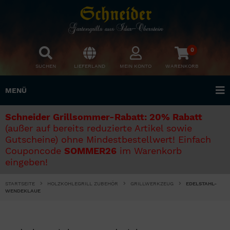
0
SUCHEN
LIEFERLAND
MEIN KONTO
WARENKORB
MENÜ
Schneider Grillsommer-Rabatt: 20% Rabatt
(außer auf bereits reduzierte Artikel sowie
Gutscheine) ohne Mindestbestellwert! Einfach
Couponcode
SOMMER26
im Warenkorb
eingeben!
STARTSEITE
HOLZKOHLEGRILL ZUBEHÖR
GRILLWERKZEUG
EDELSTAHL-
WENDEKLAUE