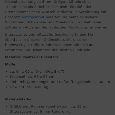
Hitzeabstrahlung zu Ihrem Grillgut. Mittels eines
Trennblechs
als Zubehör lässt sich die Göße der
Brennkammer nach Wunsch variieren. In Verbindung mit
unserem
Aufsteckrost
bereiten Sie mühelos leckere
Würstchen, Schwenker und Steaks zu. Fischliebhaber
sollten ein Auge auf den stylischen
Fischdämpfer
werfen.
Interessante und nützliche
Geschenke
finden Sie
ebenfalls in unserem Onlineshop. Mit unseren
hochwertigen Grillprodukten machen Sie bei Familie,
Freunden und Bekannten den besten Eindruck!
Material
:
Rostfreier Edelstahl
Maße
:
ca. 94 x 66 x 10 cm (H x B x T)
Stellmaß: ca. 66 x 65 cm
Tiefe mit Querstangen und Saftauffangschale ca. 36 cm
Gewicht: ca. 14,60 kg
Materialstärke
:
Grillkörper: Rahmenkonstruktion: ca. 20 mm,
Gittersystem ca. 6 mm Rundrohre