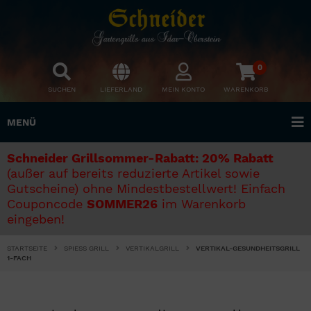
0
SUCHEN
LIEFERLAND
MEIN KONTO
WARENKORB
MENÜ
Schneider Grillsommer-Rabatt: 20% Rabatt
(außer auf bereits reduzierte Artikel sowie
Gutscheine) ohne Mindestbestellwert! Einfach
Couponcode
SOMMER26
im Warenkorb
eingeben!
STARTSEITE
SPIESS GRILL
VERTIKALGRILL
VERTIKAL-GESUNDHEITSGRILL
1-FACH