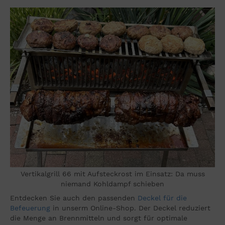
Vertikalgrill 66 mit Aufsteckrost im Einsatz: Da muss
niemand Kohldampf schieben
Entdecken Sie auch den passenden
Deckel für die
Befeuerung
in unserm Online-Shop. Der Deckel reduziert
die Menge an Brennmitteln und sorgt für optimale