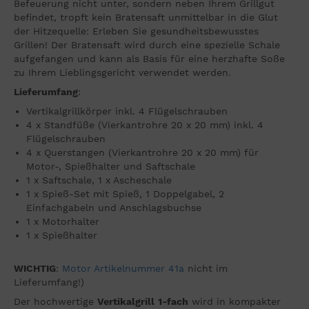
Befeuerung nicht unter, sondern neben Ihrem Grillgut
befindet, tropft kein Bratensaft unmittelbar in die Glut
der Hitzequelle: Erleben Sie gesundheitsbewusstes
Grillen! Der Bratensaft wird durch eine spezielle Schale
aufgefangen und kann als Basis für eine herzhafte Soße
zu Ihrem Lieblingsgericht verwendet werden.
Lieferumfang
:
Vertikalgrillkörper inkl. 4 Flügelschrauben
4 x Standfüße (Vierkantrohre 20 x 20 mm) inkl. 4
Flügelschrauben
4 x Querstangen (Vierkantrohre 20 x 20 mm) für
Motor-, Spießhalter und Saftschale
1 x Saftschale, 1 x Ascheschale
1 x Spieß-Set mit Spieß, 1 Doppelgabel, 2
Einfachgabeln und Anschlagsbuchse
1 x Motorhalter
1 x Spießhalter
WICHTIG
:
Motor Artikelnummer 41a
nicht im
Lieferumfang!)
Der hochwertige
Vertikalgrill
1-fach
wird in kompakter