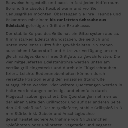
Bauweise hergestellt und passt in fast jeden Kofferraum.
So sind Sie absolut flexibel wann und wo Sie
Genussgrillen möchten. Überzeugen Sie Ihre Freunde und
Bekannten mit einem
bis zur letzten Schraube aus
Edelstahl
gefertigten Grill der Extraklasse.
Der stabile Korpus des Grills hat ein Gittersystem aus ca.
6 mm starken Edelstahlrundstäben, die seitlich und
unten exzellente Luftzufuhr gewährleisten. So stehen
ausreichend Sauerstoff und Hitze zur Verfügung um ein
gleichmäßiges Garen Ihres Grillguts zu gewährleisten. Die
vier mitgelieferten Edelstahlrohre werden unten am
Vertikalgrill eingesteckt und durch die Flügelschrauben
fixiert. Leichte Bodenunebenheiten können durch
versetzte Positionierung der einzelnen Standfüße
ausgeglichen werden. Vier weitere Querstangen werden in
Halte-Vorrichtungen befestigt und ebenfalls durch
Flügelschrauben gesichert. Die Querstangen nehmen auf
der einen Seite den Grillmotor und auf der anderen Seite
den Grillspieß auf. Der mitgelieferte, stabile Grillspieß in 8
mm Stärke inkl. Gabeln und Anschlagbuchse
gewährleistet sichere Aufnahme von Grillhähnchen,
Spießbraten oder Rollbraten. Vegetarier und Veganer