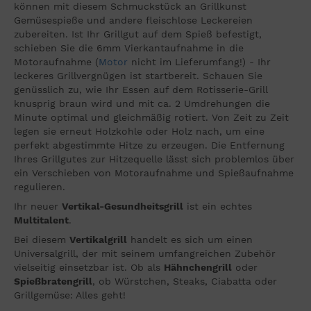
können mit diesem Schmuckstück an Grillkunst
Gemüsespieße und andere fleischlose Leckereien
zubereiten. Ist Ihr Grillgut auf dem Spieß befestigt,
schieben Sie die 6mm Vierkantaufnahme in die
Motoraufnahme (
Motor
nicht im Lieferumfang!) - Ihr
leckeres Grillvergnügen ist startbereit. Schauen Sie
genüsslich zu, wie Ihr Essen auf dem Rotisserie-Grill
knusprig braun wird und mit ca. 2 Umdrehungen die
Minute optimal und gleichmäßig rotiert. Von Zeit zu Zeit
legen sie erneut Holzkohle oder Holz nach, um eine
perfekt abgestimmte Hitze zu erzeugen. Die Entfernung
Ihres Grillgutes zur Hitzequelle lässt sich problemlos über
ein Verschieben von Motoraufnahme und Spießaufnahme
regulieren.
Ihr neuer
Vertikal-Gesundheitsgrill
ist ein echtes
Multitalent
.
Bei diesem
Vertikalgrill
handelt es sich um einen
Universalgrill, der mit seinem umfangreichen Zubehör
vielseitig einsetzbar ist. Ob als
Hähnchengrill
oder
Spießbratengrill
, ob Würstchen, Steaks, Ciabatta oder
Grillgemüse: Alles geht!