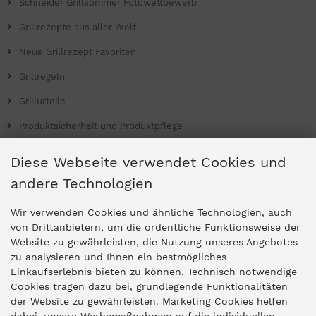
Schneider Grillsommer Fotowettbewerb
Grillrezepte aus aller Welt
Neue Grillrezept Favoriten
Grillregeln
Grillurteile
Produktsicherheit und Produktpflege
Grill Magazin
Diese Webseite verwendet Cookies und
andere Technologien
Ladengeschäfte
Wir verwenden Cookies und ähnliche Technologien, auch
von Drittanbietern, um die ordentliche Funktionsweise der
Website zu gewährleisten, die Nutzung unseres Angebotes
Zentrale Idar-Oberstein
zu analysieren und Ihnen ein bestmögliches
Einkaufserlebnis bieten zu können. Technisch notwendige
Partner-Stores
Cookies tragen dazu bei, grundlegende Funktionalitäten
der Website zu gewährleisten. Marketing Cookies helfen