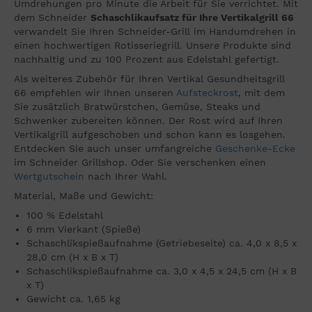
Umdrehungen pro Minute die Arbeit für Sie verrichtet. Mit
dem Schneider
Schaschlikaufsatz für Ihre Vertikalgrill 66
verwandelt Sie Ihren Schneider-Grill im Handumdrehen in
einen hochwertigen Rotisseriegrill. Unsere Produkte sind
nachhaltig und zu 100 Prozent aus Edelstahl gefertigt.
Als weiteres Zubehör für Ihren Vertikal Gesundheitsgrill
66 empfehlen wir Ihnen unseren
Aufsteckrost
, mit dem
Sie zusätzlich Bratwürstchen, Gemüse, Steaks und
Schwenker zubereiten können. Der Rost wird auf Ihren
Vertikalgrill aufgeschoben und schon kann es losgehen.
Entdecken Sie auch unser umfangreiche
Geschenke-Ecke
im Schneider Grillshop. Oder Sie verschenken einen
Wertgutschein
nach Ihrer Wahl.
Material, Maße und Gewicht:
100 % Edelstahl
6 mm Vierkant (Spieße)
Schaschlikspießaufnahme (Getriebeseite) ca. 4,0 x 8,5 x
28,0 cm (H x B x T)
Schaschlikspießaufnahme ca. 3,0 x 4,5 x 24,5 cm (H x B
x T)
Gewicht ca. 1,65 kg