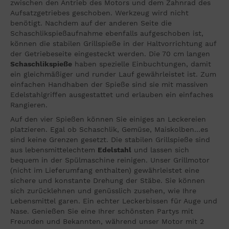
zwischen den Antrieb des Motors und dem Zahnrad des
Aufsatzgetriebes geschoben. Werkzeug wird nicht
benötigt. Nachdem auf der anderen Seite die
Schaschlikspießaufnahme ebenfalls aufgeschoben ist,
können die stabilen Grillspieße in der Haltvorrichtung auf
der Getriebeseite eingesteckt werden. Die 70 cm langen
Schaschlikspieße
haben spezielle Einbuchtungen, damit
ein gleichmäßiger und runder Lauf gewährleistet ist. Zum
einfachen Handhaben der Spieße sind sie mit massiven
Edelstahlgriffen ausgestattet und erlauben ein einfaches
Rangieren.
Auf den vier Spießen können Sie einiges an Leckereien
platzieren. Egal ob Schaschlik, Gemüse, Maiskolben…es
sind keine Grenzen gesetzt. Die stabilen Grillspieße sind
aus lebensmittelechtem
Edelstahl
und lassen sich
bequem in der Spülmaschine reinigen. Unser Grillmotor
(nicht im Lieferumfang enthalten) gewährleistet eine
sichere und konstante Drehung der Stäbe. Sie können
sich zurücklehnen und genüsslich zusehen, wie Ihre
Lebensmittel garen. Ein echter Leckerbissen für Auge und
Nase. Genießen Sie eine Ihrer schönsten Partys mit
Freunden und Bekannten, während unser Motor mit 2