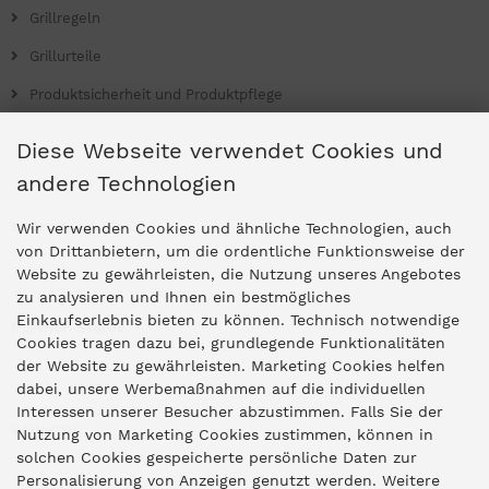
Grillregeln
Grillurteile
Produktsicherheit und Produktpflege
Grill Magazin
Diese Webseite verwendet Cookies und
andere Technologien
Ladengeschäfte
Wir verwenden Cookies und ähnliche Technologien, auch
von Drittanbietern, um die ordentliche Funktionsweise der
Website zu gewährleisten, die Nutzung unseres Angebotes
Zentrale Idar-Oberstein
zu analysieren und Ihnen ein bestmögliches
Einkaufserlebnis bieten zu können. Technisch notwendige
Partner-Stores
Cookies tragen dazu bei, grundlegende Funktionalitäten
der Website zu gewährleisten. Marketing Cookies helfen
dabei, unsere Werbemaßnahmen auf die individuellen
"Deko 409" Bernkastel-Kues
Interessen unserer Besucher abzustimmen. Falls Sie der
Widerruf
Nutzung von Marketing Cookies zustimmen, können in
solchen Cookies gespeicherte persönliche Daten zur
Personalisierung von Anzeigen genutzt werden. Weitere