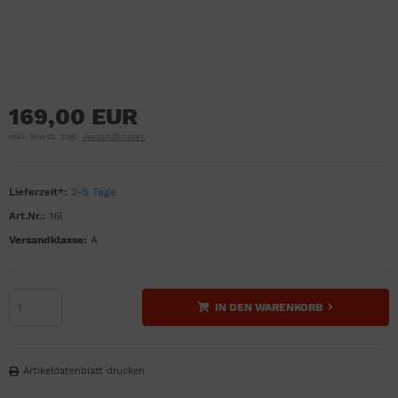
169,00 EUR
inkl. MwSt. zzgl.
Versandkosten
Lieferzeit*:
2-5 Tage
Art.Nr.:
16l
Versandklasse:
A
IN DEN WARENKORB
Artikeldatenblatt drucken