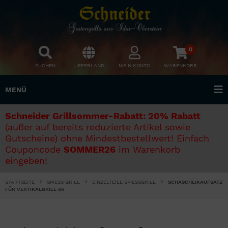
0
SUCHEN
LIEFERLAND
MEIN KONTO
WARENKORB
MENÜ
Schneider Grillsommer-Rabatt: 20% Rabatt
(außer auf bereits reduzierte Artikel sowie
Gutscheine) ohne Mindestbestellwert! Einfach
Couponcode
SOMMER26
im Warenkorb
eingeben!
STARTSEITE
SPIESS GRILL
EINZELTEILE SPIESSGRILL
SCHASCHLIKAUFSATZ
FÜR VERTIKALGRILL 66