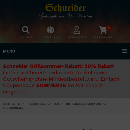
0
SUCHEN
LIEFERLAND
MEIN KONTO
WARENKORB
MENÜ
Schneider Grillsommer-Rabatt: 20% Rabatt
(außer auf bereits reduzierte Artikel sowie
Gutscheine) ohne Mindestbestellwert! Einfach
Couponcode
SOMMER26
im Warenkorb
eingeben!
STARTSEITE
FEUERSTELLE GARTEN
ROTISSERIE DREHSPIESS FÜR F
EUERSCHALE