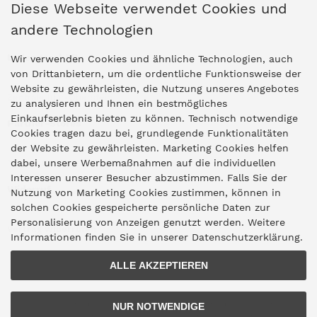
Diese Webseite verwendet Cookies und
andere Technologien
Ladengeschäfte
Wir verwenden Cookies und ähnliche Technologien, auch
von Drittanbietern, um die ordentliche Funktionsweise der
Website zu gewährleisten, die Nutzung unseres Angebotes
Zentrale Idar-Oberstein
zu analysieren und Ihnen ein bestmögliches
Einkaufserlebnis bieten zu können. Technisch notwendige
Partner-Stores
Cookies tragen dazu bei, grundlegende Funktionalitäten
der Website zu gewährleisten. Marketing Cookies helfen
dabei, unsere Werbemaßnahmen auf die individuellen
"Deko 409" Bernkastel-Kues
Interessen unserer Besucher abzustimmen. Falls Sie der
Widerruf
Nutzung von Marketing Cookies zustimmen, können in
solchen Cookies gespeicherte persönliche Daten zur
Personalisierung von Anzeigen genutzt werden. Weitere
Vertrag widerrufen
Informationen finden Sie in unserer Datenschutzerklärung.
ALLE AKZEPTIEREN
*Lieferzeitangaben gelten für den Versand innerhalb Deutschlands.
NUR NOTWENDIGE
Lieferzeiten für den Versand ins Ausland finden Sie
hier
.