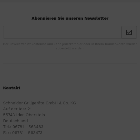
Abonnieren Sie unseren Newsletter
Der Newsletter ist kostenlos und kann jederzeit hier oder in Ihrem Kundenkonto wieder
abbestellt werden.
Kontakt
Schneider Grillgeräte GmbH & Co. KG
Auf der Idar 21
55743 Idar-Oberstein
Deutschland
Tel.: 06781 - 563463
Fax: 06781 - 563473