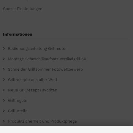
Cookie Einstellungen
Informationen
Bedienungsanleitung Grillmotor
Montage Schaschlikaufsatz Vertikalgrill 66
Schneider Grillsommer Fotowettbewerb
Grillrezepte aus aller Welt
Neue Grillrezept Favoriten
Grillregeln
Grillurteile
Produktsicherheit und Produktpflege
Grill Magazin