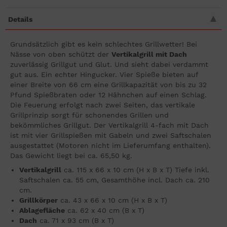
Details
Grundsätzlich gibt es kein schlechtes Grillwetter! Bei
Nässe von oben schützt der
Vertikalgrill mit Dach
zuverlässig Grillgut und Glut. Und sieht dabei verdammt
gut aus. Ein echter Hingucker. Vier Spieße bieten auf
einer Breite von 66 cm eine Grillkapazität von bis zu 32
Pfund Spießbraten oder 12 Hähnchen auf einen Schlag.
Die Feuerung erfolgt nach zwei Seiten, das vertikale
Grillprinzip sorgt für schonendes Grillen und
bekömmliches Grillgut. Der Vertikalgrill 4-fach mit Dach
ist mit vier Grillspießen mit Gabeln und zwei Saftschalen
ausgestattet (Motoren nicht im Lieferumfang enthalten).
Das Gewicht liegt bei ca. 65,50 kg.
Vertikalgrill
ca. 115 x 66 x 10 cm (H x B x T) Tiefe inkl.
Saftschalen ca. 55 cm, Gesamthöhe incl. Dach ca. 210
cm.
Grillkörper
ca. 43 x 66 x 10 cm (H x B x T)
Ablagefläche
ca. 62 x 40 cm (B x T)
Dach
ca. 71 x 93 cm (B x T)