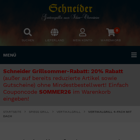
0
SUCHEN
LIEFERLAND
MEIN KONTO
WARENKORB
MENÜ
Schneider Grillsommer-Rabatt: 20% Rabatt
(außer auf bereits reduzierte Artikel sowie
Gutscheine) ohne Mindestbestellwert! Einfach
Couponcode
SOMMER26
im Warenkorb
eingeben!
STARTSEITE
SPIESS GRILL
VERTIKALGRILL
VERTIKALGRILL 4-FACH MIT
DACH