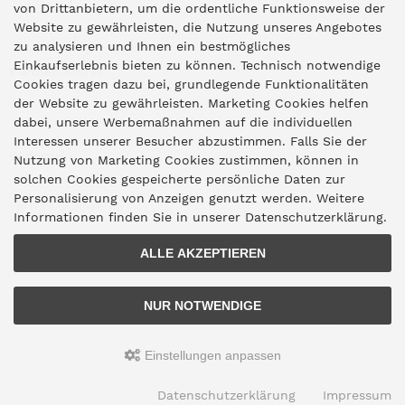
von Drittanbietern, um die ordentliche Funktionsweise der
Website zu gewährleisten, die Nutzung unseres Angebotes
Zentrale Idar-Oberstein
zu analysieren und Ihnen ein bestmögliches
Einkaufserlebnis bieten zu können. Technisch notwendige
Partner-Stores
Cookies tragen dazu bei, grundlegende Funktionalitäten
der Website zu gewährleisten. Marketing Cookies helfen
dabei, unsere Werbemaßnahmen auf die individuellen
"Deko 409" Bernkastel-Kues
Interessen unserer Besucher abzustimmen. Falls Sie der
Widerruf
Nutzung von Marketing Cookies zustimmen, können in
solchen Cookies gespeicherte persönliche Daten zur
Personalisierung von Anzeigen genutzt werden. Weitere
Vertrag widerrufen
Informationen finden Sie in unserer Datenschutzerklärung.
ALLE AKZEPTIEREN
*Lieferzeitangaben gelten für den Versand innerhalb Deutschlands.
NUR NOTWENDIGE
Lieferzeiten für den Versand ins Ausland finden Sie
hier
.
Alle Preise inkl. gesetzl. MwSt. zzgl.
Versandkosten
. Die durchgestrichenen
Preise entsprechen dem bisherigen Preis bei Schneider Grillgeräte aus Idar-
Einstellungen anpassen
Oberstein.
Schneider Grillgeräte aus Idar-Oberstein © 2026 | Template © 2009-2026 by
Datenschutzerklärung
Impressum
mod
ified eCommerce Shopsoftware