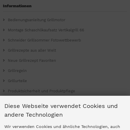
Informationen
Bedienungsanleitung Grillmotor
Montage Schaschlikaufsatz Vertikalgrill 66
Schneider Grillsommer Fotowettbewerb
Grillrezepte aus aller Welt
Neue Grillrezept Favoriten
Grillregeln
Grillurteile
Produktsicherheit und Produktpflege
Grill Magazin
Diese Webseite verwendet Cookies und
andere Technologien
Ladengeschäfte
Wir verwenden Cookies und ähnliche Technologien, auch