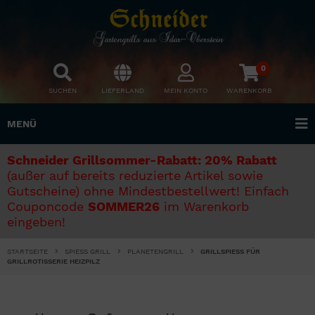
0
SUCHEN
LIEFERLAND
MEIN KONTO
WARENKORB
MENÜ
Schneider Grillsommer-Rabatt: 20% Rabatt
(außer auf bereits reduzierte Artikel sowie
Gutscheine) ohne Mindestbestellwert! Einfach
Couponcode
SOMMER26
im Warenkorb
eingeben!
STARTSEITE
SPIESS GRILL
PLANETENGRILL
GRILLSPIESS FÜR G
RILLROTISSERIE HEIZPILZ