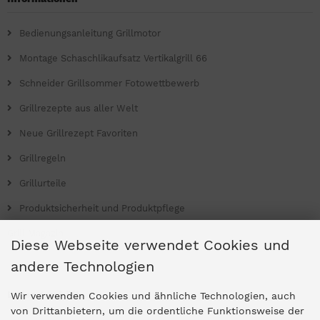
Bedienungsanleitung Grillmotor
Montage Schaschlikaufsatz Vertikalgrill 66
Schneider Grillsommer Fotowettbewerb
Grillrezepte aus aller Welt
Neue Grillrezept Favoriten
Grillregeln
Grillurteile
Produktsicherheit und Produktpflege
Grill Magazin
Diese Webseite verwendet Cookies und
andere Technologien
Ladengeschäfte
Wir verwenden Cookies und ähnliche Technologien, auch
von Drittanbietern, um die ordentliche Funktionsweise der