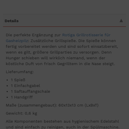
Details
Die perfekte Ergänzung zur
Rotiga Grillrotisserie für
Gasheizpilz
: Zusätzliche Grillspieße. Die Spieße können
fertig vorbereitet werden und sind sofort einsatzbereit,
wenn es gilt, größere Grillparties zu versorgen. Denn
Hunger schieben will wirklich niemand, wenn der
köstliche Duft von frisch Gegrilltem in die Nase steigt.
Lieferumfang:
1 Spieß
1 Einfachgabel
1 Saftauffangschale
1 Handgriff
Maße (zusammengebaut): 60x13x13 cm (LxBxT)
Gewicht: 0,6 kg
Alle Komponenten bestehen aus hygienischem Edelstahl
und sind einfach zu reinigen, auch in der Spülmaschine.