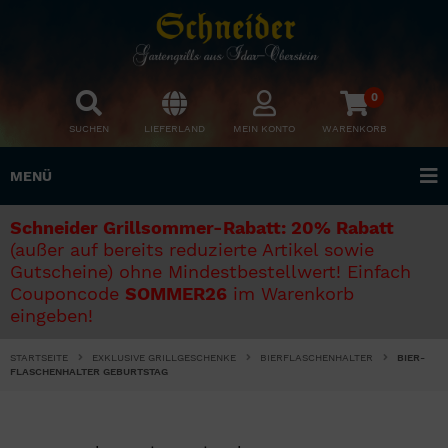
0
SUCHEN
LIEFERLAND
MEIN KONTO
WARENKORB
MENÜ
Schneider Grillsommer-Rabatt: 20% Rabatt
(außer auf bereits reduzierte Artikel sowie
Gutscheine) ohne Mindestbestellwert! Einfach
Couponcode
SOMMER26
im Warenkorb
eingeben!
STARTSEITE
EXKLUSIVE GRILLGESCHENKE
BIERFLASCHENHALTER
BIER-
FLASCHENHALTER GEBURTSTAG