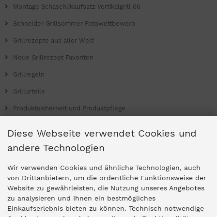
Montage Schaschlikaufsatz Vertikalgrill 66
Schneider Grillsommer Fotowettbewerb
Grillrezepte aus aller Welt
Neue Grillrezept Favoriten
Grillregeln
Grillurteile
Produktsicherheit und Produktpflege
Grill Magazin
Diese Webseite verwendet Cookies und
andere Technologien
Ladengeschäfte
Wir verwenden Cookies und ähnliche Technologien, auch
von Drittanbietern, um die ordentliche Funktionsweise der
Website zu gewährleisten, die Nutzung unseres Angebotes
Zentrale Idar-Oberstein
zu analysieren und Ihnen ein bestmögliches
Einkaufserlebnis bieten zu können. Technisch notwendige
Partner-Stores