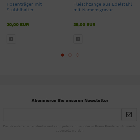
Hosenträger mit
Fleischzange aus Edelstahl
Stubbihalter
mit Namensgravur
20,00 EUR
35,00 EUR
Abonnieren Sie unseren Newsletter
Der Newsletter ist kostenlos und kann jederzeit hier oder in Ihrem Kundenkonto wieder
abbestellt werden.