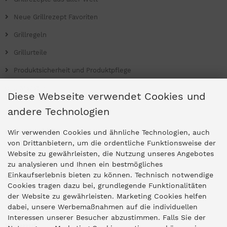
Neue Grillrezept Favoriten
Grillregeln
Grillurteile
Produktsicherheit und Produktpflege
Grill Magazin
Diese Webseite verwendet Cookies und
andere Technologien
Ladengeschäfte
Wir verwenden Cookies und ähnliche Technologien, auch
von Drittanbietern, um die ordentliche Funktionsweise der
Website zu gewährleisten, die Nutzung unseres Angebotes
Zentrale Idar-Oberstein
zu analysieren und Ihnen ein bestmögliches
Einkaufserlebnis bieten zu können. Technisch notwendige
Partner-Stores
Cookies tragen dazu bei, grundlegende Funktionalitäten
der Website zu gewährleisten. Marketing Cookies helfen
dabei, unsere Werbemaßnahmen auf die individuellen
"Deko 409" Bernkastel-Kues
Interessen unserer Besucher abzustimmen. Falls Sie der
Widerruf