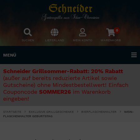
0
SUCHEN
LIEFERLAND
MEIN KONTO
WARENKORB
MENÜ
Schneider Grillsommer-Rabatt: 20% Rabatt
(außer auf bereits reduzierte Artikel sowie
Gutscheine) ohne Mindestbestellwert! Einfach
Couponcode
SOMMER26
im Warenkorb
eingeben!
STARTSEITE
EXKLUSIVE GRILLGESCHENKE
BIERFLASCHENHALTER
WEIN-
FLASCHENHALTER GEBURTSTAG