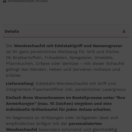
Artikeldatenblatt drucken
Details
Die
Wendeschaufel mit Edelstahlgriff und Namensgravur
ist Ihr ganz persönliches Werkzeug für Grill und Küche.
Ob Bratkartoffeln, Frikadellen, Spiegeleier, Omeletts,
Pfannkuchen, Crêpes oder Gemüse – mit dieser Schaufel
gelingt das Wenden, Heben und Servieren mühelos und
präzise.
Lieferumfang
: Edelstahl-Wendeschaufel mit Griff und
integriertem Flaschenöffner inkl. persönlicher Lasergravur
Einfach Ihren Wunschnamen im Bestellprozess unter "Ihre
Anmerkungen" (max. 10 Zeichen) eingeben und eine
individuelle Grillschaufel für jeden Anlass erhalten.
Im Gegensatz zu Grillzangen oder Grillgabeln lässt sich
empfindliches Grillgut mit der
personalisierten
Wendeschaufel
besonders schonend und gleichmäßig