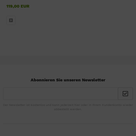
119,00 EUR
Abonnieren Sie unseren Newsletter
Der Newsletter ist kostenlos und kann jederzeit hier oder in Ihrem Kundenkonto wieder
abbestellt werden.