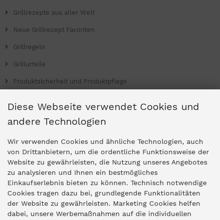
Grillrezepte aus aller Welt
Neue Grillrezept Favoriten
Grillregeln
Grillurteile
Produktsicherheit und Produktpflege
Grill Magazin
Diese Webseite verwendet Cookies und
andere Technologien
Ladengeschäfte
Wir verwenden Cookies und ähnliche Technologien, auch
von Drittanbietern, um die ordentliche Funktionsweise der
Website zu gewährleisten, die Nutzung unseres Angebotes
Zentrale Idar-Oberstein
zu analysieren und Ihnen ein bestmögliches
Einkaufserlebnis bieten zu können. Technisch notwendige
Partner-Stores
Cookies tragen dazu bei, grundlegende Funktionalitäten
der Website zu gewährleisten. Marketing Cookies helfen
dabei, unsere Werbemaßnahmen auf die individuellen
"Deko 409" Bernkastel-Kues