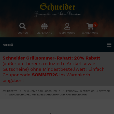
0
SUCHEN
LIEFERLAND
MEIN KONTO
WARENKORB
MENÜ
Schneider Grillsommer-Rabatt: 20% Rabatt
(außer auf bereits reduzierte Artikel sowie
Gutscheine) ohne Mindestbestellwert! Einfach
Couponcode
SOMMER26
im Warenkorb
eingeben!
STARTSEITE
EXKLUSIVE GRILLGESCHENKE
PERSONALISIERTES GRILLBESTECK
WENDESCHAUFEL MIT EDELSTAHLGRIFF UND NAMENSGRAVUR