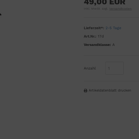
49,00 EUR
inkl. MwSt. zzgl.
Versandkosten
Lieferzeit*:
2-5 Tage
Art.Nr.:
17d
Versandklasse:
A
Anzahl
Artikeldatenblatt drucken