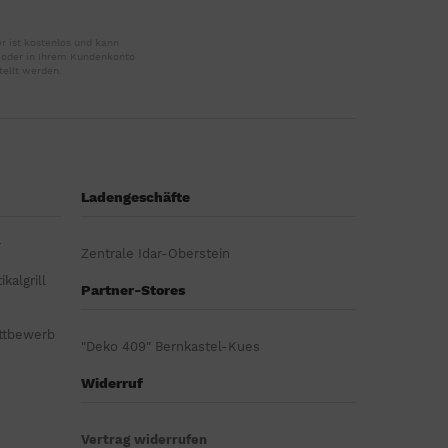
r ist kostenlos und kann
r oder in Ihrem Kundenkonto
tellt werden.
Ladengeschäfte
r
Zentrale Idar-Oberstein
kalgrill
Partner-Stores
ttbewerb
"Deko 409" Bernkastel-Kues
Widerruf
Vertrag widerrufen