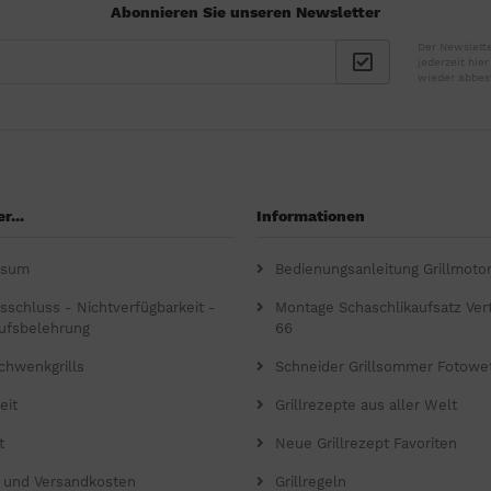
Abonnieren Sie unseren Newsletter
Der Newslette
jederzeit hie
wieder abbes
r...
Informationen
ssum
Bedienungsanleitung Grillmoto
gsschluss - Nichtverfügbarkeit -
Montage Schaschlikaufsatz Verti
ufsbelehrung
66
chwenkgrills
Schneider Grillsommer Fotowe
eit
Grillrezepte aus aller Welt
t
Neue Grillrezept Favoriten
- und Versandkosten
Grillregeln