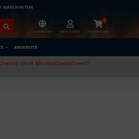
ER MANUFAKTUR
0
LIEFERLAND
MEIN KONTO
WARENKORB
KE
ANGEBOTE
scheine) ohne Mindestbestellwert!