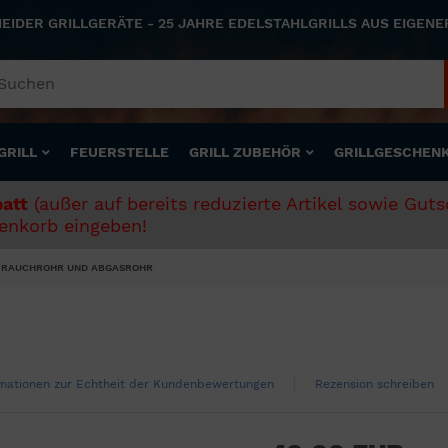
NEIDER GRILLGERÄTE - 25 JAHRE EDELSTAHLGRILLS AUS EIGEN
GRILL
FEUERSTELLE
GRILL ZUBEHÖR
GRILLGESCHEN
att
(außer auf bereits reduzierte Artikel sowie Gut
nkorb eingeben!
RAUCHROHR UND ABGASROHR
mationen zur Echtheit der Kundenbewertungen
Rezension schreiben