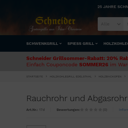
25 JAHRE SCH
Alle
SCHWENKGRILL
SPIESS GRILL
HOLZKOHLE
Schneider Grillsommer-Rabatt: 20% Rab
Einfach Couponcode
SOMMER26
im Ware
STARTSEITE
HOLZKOHLEGRILL EDELSTAHL
HOLZBACKOFEN
Rauchrohr und Abgasrohr
Art.Nr.:
17d
Bewertungen:
(0)
Infor