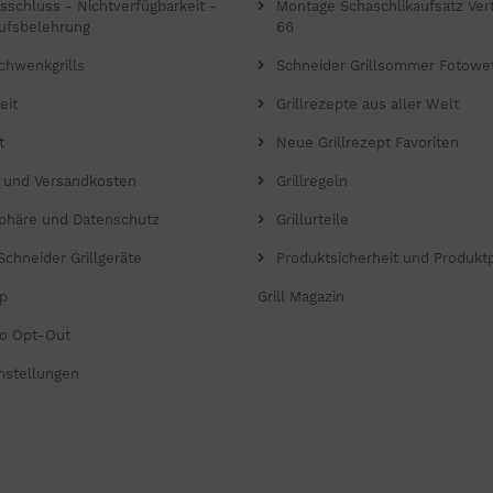
gsschluss - Nichtverfügbarkeit -
Montage Schaschlikaufsatz Verti
ufsbelehrung
66
chwenkgrills
Schneider Grillsommer Fotowe
eit
Grillrezepte aus aller Welt
t
Neue Grillrezept Favoriten
- und Versandkosten
Grillregeln
sphäre und Datenschutz
Grillurteile
Schneider Grillgeräte
Produktsicherheit und Produkt
p
Grill Magazin
o Opt-Out
nstellungen