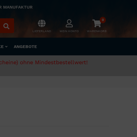
ER MANUFAKTUR
0
LIEFERLAND
MEIN KONTO
WARENKORB
KE
ANGEBOTE
scheine) ohne Mindestbestellwert!