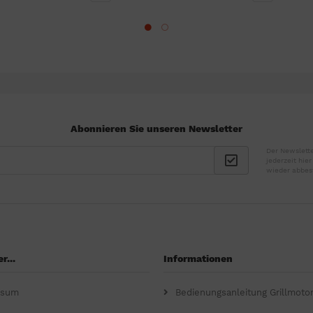
Abonnieren Sie unseren Newsletter
Der Newslette
jederzeit hie
wieder abbes
r...
Informationen
ssum
Bedienungsanleitung Grillmoto