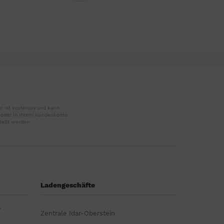
r ist kostenlos und kann
r oder in Ihrem Kundenkonto
tellt werden.
Ladengeschäfte
r
Zentrale Idar-Oberstein