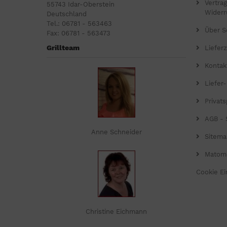
Vertra
55743 Idar-Oberstein
Widerr
Deutschland
Tel.: 06781 - 563463
Über S
Fax: 06781 - 563473
Grillteam
Lieferz
Kontak
Liefer
Privat
AGB - 
Anne Schneider
Sitema
Matom
Cookie Ei
Christine Eichmann