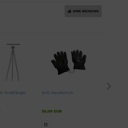
IHRE MEINUNG
it Drallfänger
Grill Handschuh
Edelstahl
R
30,00 EUR
14,00 
ab