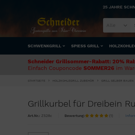
25 JAHRE SCH
Alle
SCHWENKGRILL
SPIESS GRILL
HOLZKOHLE
Schneider Grillsommer-Rabatt: 20% Rab
Einfach Couponcode
SOMMER26
im Ware
STARTSEITE
HOLZKOHLEGRILL ZUBEHÖR
GRILL SELBER BAUEN
Grillkurbel für Dreibein 
Art.Nr.:
Z528c
Bewertung:
(1)
Infor