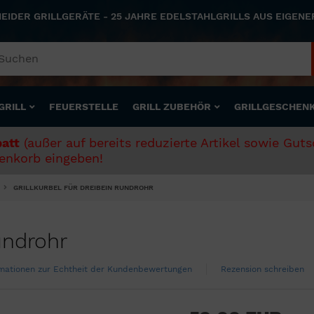
NEIDER GRILLGERÄTE - 25 JAHRE EDELSTAHLGRILLS AUS EIGEN
GRILL
FEUERSTELLE
GRILL ZUBEHÖR
GRILLGESCHEN
att
(außer auf bereits reduzierte Artikel sowie Gut
nkorb eingeben!
GRILLKURBEL FÜR DREIBEIN RUNDROHR
Rundrohr
mationen zur Echtheit der Kundenbewertungen
Rezension schreiben