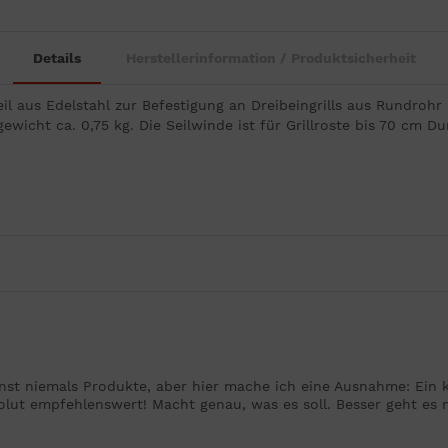
Details
Herstellerinformation / Produktsicherheit
il aus Edelstahl zur Befestigung an Dreibeingrills aus Rundro
wicht ca. 0,75 kg. Die Seilwinde ist für Grillroste bis 70 cm D
nst niemals Produkte, aber hier mache ich eine Ausnahme: Ein kl
lut empfehlenswert! Macht genau, was es soll. Besser geht es n