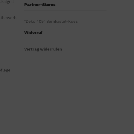
kalgrill
Partner-Stores
ttbewerb
"Deko 409" Bernkastel-Kues
Widerruf
Vertrag widerrufen
pflege