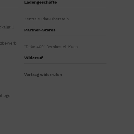
Ladengeschäfte
r
Zentrale Idar-Oberstein
kalgrill
Partner-Stores
ttbewerb
"Deko 409" Bernkastel-Kues
Widerruf
Vertrag widerrufen
pflege