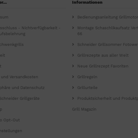
r...
Informationen
ssum
Bedienungsanleitung Grillmoto
gsschluss - Nichtverfügbarkeit -
Montage Schaschlikaufsatz Verti
ufsbelehrung
66
chwenkgrills
Schneider Grillsommer Fotowe
eit
Grillrezepte aus aller Welt
t
Neue Grillrezept Favoriten
- und Versandkosten
Grillregeln
sphäre und Datenschutz
Grillurteile
Schneider Grillgeräte
Produktsicherheit und Produkt
p
Grill Magazin
o Opt-Out
nstellungen