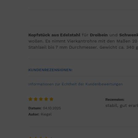
Kopfstück aus Edelstahl
für
Dreibein
und
Schwenk
wollen. Es nimmt Vierkantrohre mit den Maßen 20 x
Stahlseil bis 7 mm Durchmesser. Gewicht ca. 340 g
KUNDENREZENSIONEN:
Informationen zur Echtheit der Kundenbewertungen
Rezension:
stabil, gut erar
Datum:
04.10.2025
Autor:
Riegel