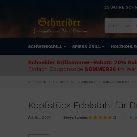
25 JAHRE SCH
Alle
SCHWENKGRILL
SPIESS GRILL
HOLZKOHLE
Schneider Grillsommer-Rabatt: 20% Rab
Einfach Couponcode
SOMMER26
im Ware
STARTSEITE
HOLZKOHLEGRILL ZUBEHÖR
GRILL SELBER BAUEN
Kopfstück Edelstahl für D
Art.Nr.:
Z007
Bewertungen:
(2)
Inf