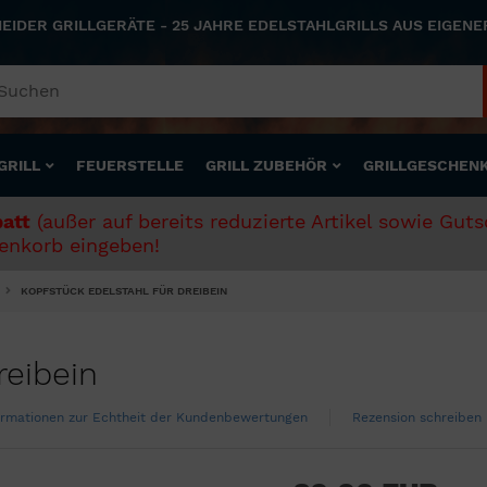
NEIDER GRILLGERÄTE - 25 JAHRE EDELSTAHLGRILLS AUS EIGEN
GRILL
FEUERSTELLE
GRILL ZUBEHÖR
GRILLGESCHEN
att
(außer auf bereits reduzierte Artikel sowie Gut
nkorb eingeben!
KOPFSTÜCK EDELSTAHL FÜR DREIBEIN
reibein
ormationen zur Echtheit der Kundenbewertungen
Rezension schreiben