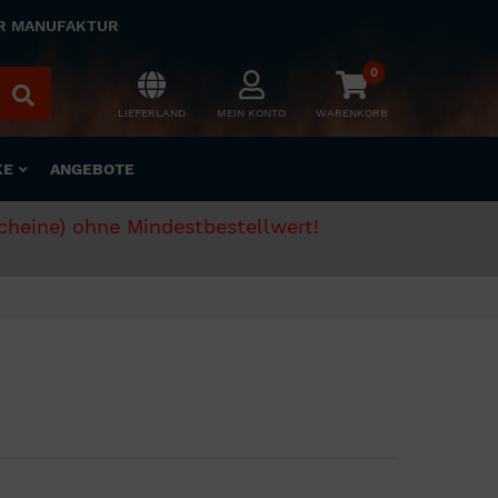
ER MANUFAKTUR
0
LIEFERLAND
MEIN KONTO
WARENKORB
KE
ANGEBOTE
scheine) ohne Mindestbestellwert!