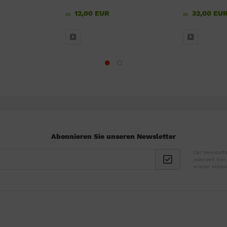
12,00 EUR
32,00 EU
ab
ab
Abonnieren Sie unseren Newsletter
Der Newslette
jederzeit hie
wieder abbes