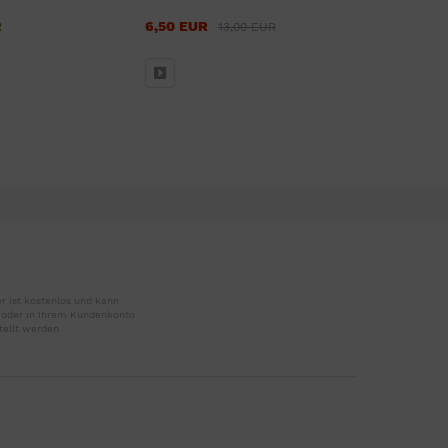
R
6,50 EUR
57,00 E
13,00 EUR
ab
r ist kostenlos und kann
r oder in Ihrem Kundenkonto
tellt werden.