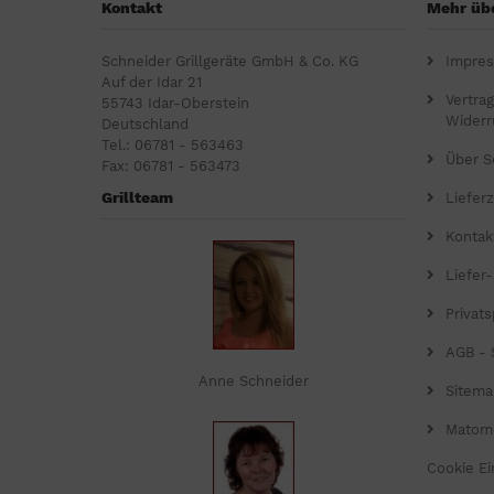
Kontakt
Mehr übe
Schneider Grillgeräte GmbH & Co. KG
Impre
Auf der Idar 21
Vertra
55743 Idar-Oberstein
Widerr
Deutschland
Tel.: 06781 - 563463
Über S
Fax: 06781 - 563473
Grillteam
Lieferz
Kontak
Liefer
Privat
AGB - 
Anne Schneider
Sitema
Matom
Cookie Ei