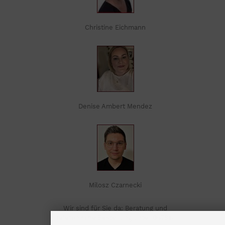
Christine Eichmann
Denise Ambert Mendez
Milosz Czarnecki
Wir sind für Sie da: Beratung und
telefonische Bestellung unter 06781-