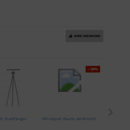
IHRE MEINUNG
- 50%
it Drallfänger
Windspiel Raute senkrecht
Kurbel