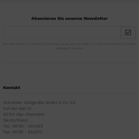
Abonnieren Sie unseren Newsletter
Der Newsletter ist kostenlos und kann jederzeit hier oder in Ihrem Kundenkonto wieder
abbestellt werden.
Kontakt
Schneider Grillgeräte GmbH & Co. KG
Auf der Idar 21
55743 Idar-Oberstein
Deutschland
Tel.: 06781 - 563463
Fax: 06781 - 563473