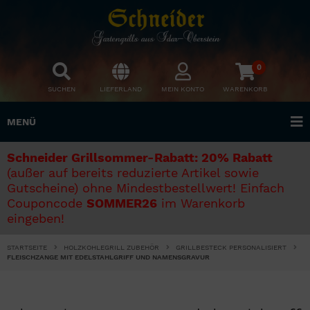
0
SUCHEN
LIEFERLAND
MEIN KONTO
WARENKORB
MENÜ
Schneider Grillsommer-Rabatt: 20% Rabatt
(außer auf bereits reduzierte Artikel sowie
Gutscheine) ohne Mindestbestellwert! Einfach
Couponcode
SOMMER26
im Warenkorb
eingeben!
STARTSEITE
HOLZKOHLEGRILL ZUBEHÖR
GRILLBESTECK PERSONALISIERT
FLEISCHZANGE MIT EDELSTAHLGRIFF UND NAMENSGRAVUR