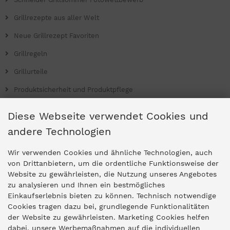
Grillrezepte aus aller Welt
Neue Grillrezept Favoriten
Grillregeln
Grillurteile
Produktsicherheit und Produktpflege
Grill Magazin
Diese Webseite verwendet Cookies und
andere Technologien
Ladengeschäfte
Wir verwenden Cookies und ähnliche Technologien, auch
von Drittanbietern, um die ordentliche Funktionsweise der
Website zu gewährleisten, die Nutzung unseres Angebotes
Zentrale Idar-Oberstein
zu analysieren und Ihnen ein bestmögliches
Einkaufserlebnis bieten zu können. Technisch notwendige
Partner-Stores
Cookies tragen dazu bei, grundlegende Funktionalitäten
der Website zu gewährleisten. Marketing Cookies helfen
dabei, unsere Werbemaßnahmen auf die individuellen
"Deko 409" Bernkastel-Kues