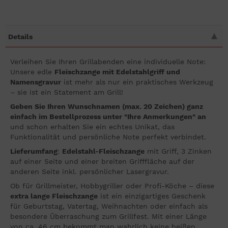
Details
Verleihen Sie Ihren Grillabenden eine individuelle Note:
Unsere edle
Fleischzange mit Edelstahlgriff und
Namensgravur
ist mehr als nur ein praktisches Werkzeug
– sie ist ein Statement am Grill!
Geben Sie Ihren Wunschnamen (max. 20 Zeichen) ganz
einfach im Bestellprozess unter "Ihre Anmerkungen" an
und schon erhalten Sie ein echtes Unikat, das
Funktionalität und persönliche Note perfekt verbindet.
Lieferumfang
:
Edelstahl-Fleischzange
mit Griff, 3 Zinken
auf einer Seite und einer breiten Grifffläche auf der
anderen Seite inkl. persönlicher Lasergravur.
Ob für Grillmeister, Hobbygriller oder Profi-Köche – diese
extra lange Fleischzange
ist ein einzigartiges Geschenk
für Geburtstag, Vatertag, Weihnachten oder einfach als
besondere Überraschung zum Grillfest. Mit einer Länge
von ca. 46 cm bekommt man wahrlich keine heißen