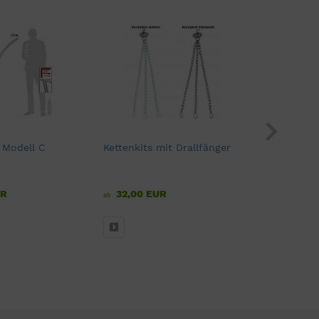
- Modell C
Kettenkits mit Drallfänger
Grillbeste
Galgengril
UR
32,00 EUR
65,00 
ab
ab