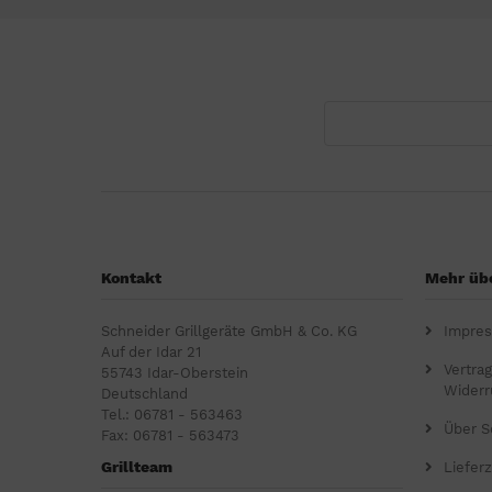
Kontakt
Mehr übe
Schneider Grillgeräte GmbH & Co. KG
Impre
Auf der Idar 21
Vertra
55743 Idar-Oberstein
Widerr
Deutschland
Tel.: 06781 - 563463
Über S
Fax: 06781 - 563473
Grillteam
Lieferz