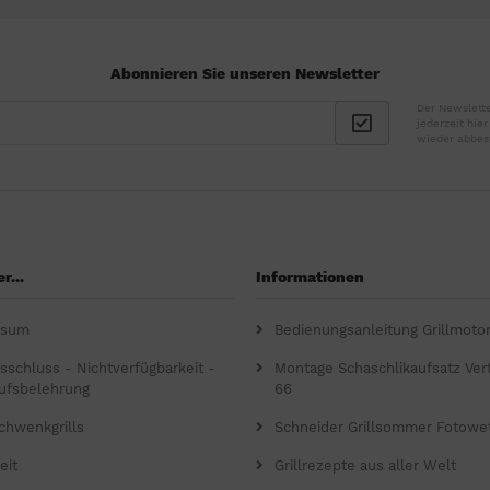
Abonnieren Sie unseren Newsletter
Der Newslette
jederzeit hie
wieder abbes
r...
Informationen
ssum
Bedienungsanleitung Grillmoto
gsschluss - Nichtverfügbarkeit -
Montage Schaschlikaufsatz Verti
ufsbelehrung
66
chwenkgrills
Schneider Grillsommer Fotowe
eit
Grillrezepte aus aller Welt