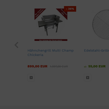
- 36%
r für
Hähnchengrill Multi Champ
Edelstahl-Grill
Chickeria
899,00 EUR
55,00 EUR
1.397,00 EUR
ab