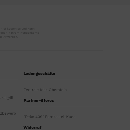
r ist kostenlos und kann
r oder in Ihrem Kundenkonto
tellt werden.
Ladengeschäfte
r
Zentrale Idar-Oberstein
kalgrill
Partner-Stores
ttbewerb
"Deko 409" Bernkastel-Kues
Widerruf