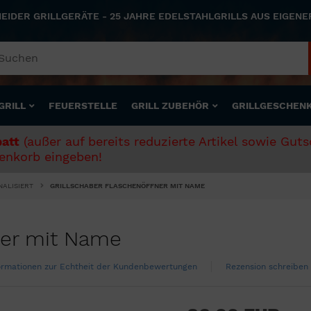
NEIDER GRILLGERÄTE - 25 JAHRE EDELSTAHLGRILLS AUS EIGEN
GRILL
FEUERSTELLE
GRILL ZUBEHÖR
GRILLGESCHEN
att
(außer auf bereits reduzierte Artikel sowie Gut
nkorb eingeben!
NALISIERT
GRILLSCHABER FLASCHENÖFFNER MIT NAME
ner mit Name
ormationen zur Echtheit der Kundenbewertungen
Rezension schreiben