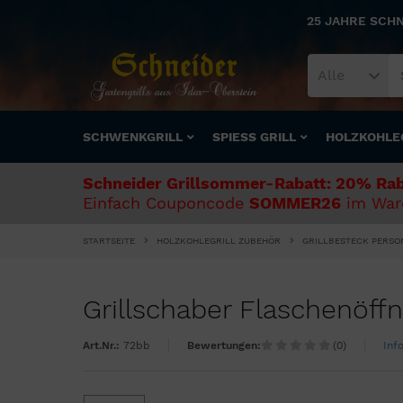
25 JAHRE SCH
Alle
SCHWENKGRILL
SPIESS GRILL
HOLZKOHLE
Schneider Grillsommer-Rabatt: 20% Rab
Einfach Couponcode
SOMMER26
im Ware
STARTSEITE
HOLZKOHLEGRILL ZUBEHÖR
GRILLBESTECK PERSO
Grillschaber Flaschenöff
Art.Nr.:
72bb
Bewertungen:
(0)
Inf