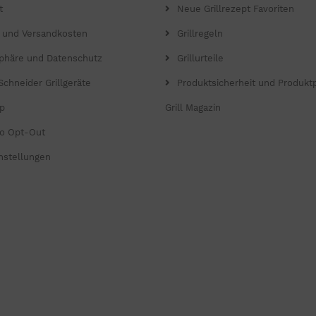
t
Neue Grillrezept Favoriten
- und Versandkosten
Grillregeln
sphäre und Datenschutz
Grillurteile
Schneider Grillgeräte
Produktsicherheit und Produkt
p
Grill Magazin
o Opt-Out
nstellungen