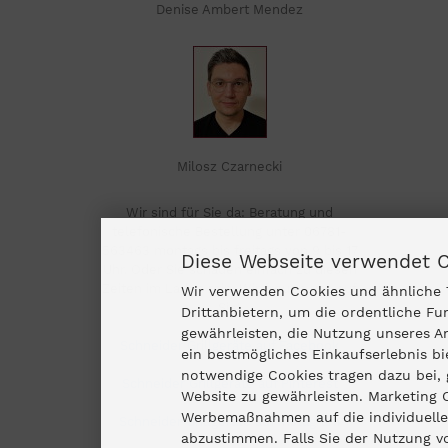
Denise Ambert Mendez
Milosz Czarnecki
Wir sind für Sie da: Beratung und
telefonische Bestellung unter 06781-
563463 montags bis freitags von 9 bis 17
Diese Webseite verwendet 
Uhr. Oder Sie schauen einfach zu diesen
Zeiten im Laden rein. Wir freuen uns auf
Wir verwenden Cookies und ähnliche 
Sie!
Drittanbietern, um die ordentliche Fu
gewährleisten, die Nutzung unseres A
Schneider Grillgeräte auf Facebook
ein bestmögliches Einkaufserlebnis b
notwendige Cookies tragen dazu bei, 
Schneider Grillgeräte auf Pinterest
Website zu gewährleisten. Marketing 
Werbemaßnahmen auf die individuelle
Schneider Grillgeräte auf Instagram
abzustimmen. Falls Sie der Nutzung 