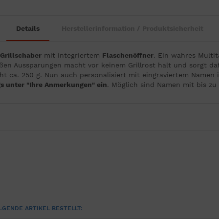
Details
Herstellerinformation / Produktsicherheit
Grillschaber
mit integriertem
Flaschenöffner
. Ein wahres Multit
ßen Aussparungen macht vor keinem Grillrost halt und sorgt dafü
ht ca. 250 g. Nun auch personalisiert mit eingraviertem Namen 
s unter "Ihre Anmerkungen" ein
. Möglich sind Namen mit bis zu
LGENDE ARTIKEL BESTELLT: