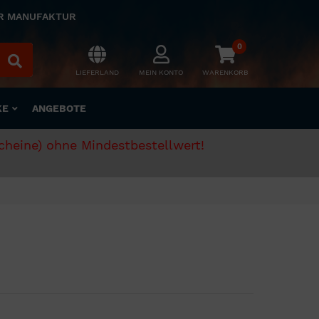
ER MANUFAKTUR
0
LIEFERLAND
MEIN KONTO
WARENKORB
KE
ANGEBOTE
scheine) ohne Mindestbestellwert!