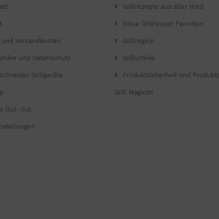
eit
Grillrezepte aus aller Welt
t
Neue Grillrezept Favoriten
- und Versandkosten
Grillregeln
sphäre und Datenschutz
Grillurteile
Schneider Grillgeräte
Produktsicherheit und Produkt
p
Grill Magazin
o Opt-Out
nstellungen