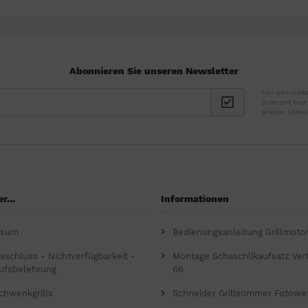
Abonnieren Sie unseren Newsletter
Der Newslette
jederzeit hie
wieder abbes
r...
Informationen
ssum
Bedienungsanleitung Grillmoto
gsschluss - Nichtverfügbarkeit -
Montage Schaschlikaufsatz Verti
ufsbelehrung
66
chwenkgrills
Schneider Grillsommer Fotowe