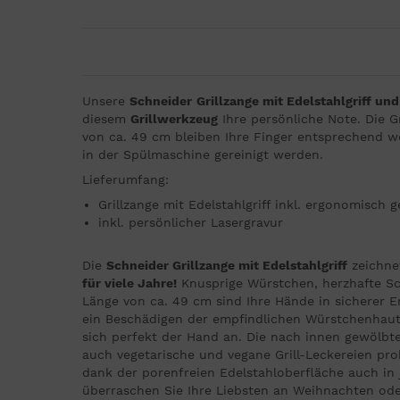
Unsere
Schneider
Grillzange mit Edelstahlgriff u
diesem
Grillwerkzeug
Ihre persönliche Note. Die G
von ca. 49 cm bleiben Ihre Finger entsprechend we
in der Spülmaschine gereinigt werden.
Lieferumfang:
Grillzange mit Edelstahlgriff inkl. ergonomisc
inkl. persönlicher Lasergravur
Die
Schneider Grillzange mit Edelstahlgriff
zeichne
für viele Jahre!
Knusprige Würstchen, herzhafte Sch
Länge von ca. 49 cm sind Ihre Hände in sicherer E
ein Beschädigen der empfindlichen Würstchenhaut 
sich perfekt der Hand an. Die nach innen gewölbte
auch vegetarische und vegane Grill-Leckereien pro
dank der porenfreien Edelstahloberfläche auch in 
überraschen Sie Ihre Liebsten an Weihnachten ode