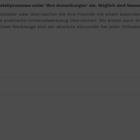
ellprozesses unter 'Ihre Anmerkungen' ein. Möglich sind Namen
estseller oder überraschen Sie Ihre Freunde mit einem besonde
as praktische Universalwerkzeug überreichen. Wir bieten auch d
Diese Werkzeuge sind der absolute Allrounder bei jeder Grillsais