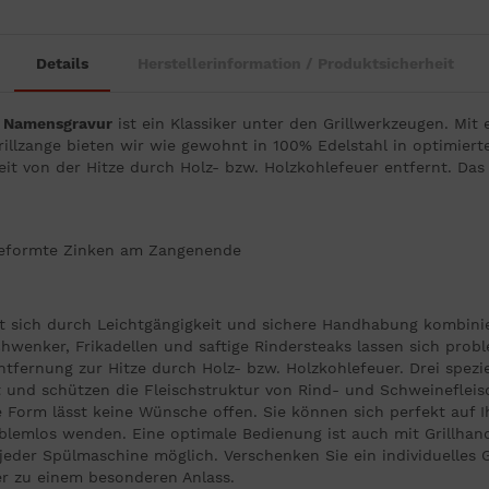
Details
Herstellerinformation / Produktsicherheit
nd Namensgravur
ist ein Klassiker unter den Grillwerkzeugen. Mit 
rillzange bieten wir wie gewohnt in 100% Edelstahl in optimierte
it von der Hitze durch Holz- bzw. Holzkohlefeuer entfernt. Das 
h geformte Zinken am Zangenende
t sich durch Leichtgängigkeit und sichere Handhabung kombinie
wenker, Frikadellen und saftige Rindersteaks lassen sich probl
ntfernung zur Hitze durch Holz- bzw. Holzkohlefeuer. Drei spezi
und schützen die Fleischstruktur von Rind- und Schweinefleisch
 Form lässt keine Wünsche offen. Sie können sich perfekt auf Ih
blemlos wenden. Eine optimale Bedienung ist auch mit Grillhand
jeder Spülmaschine möglich. Verschenken Sie ein individuelles
r zu einem besonderen Anlass.