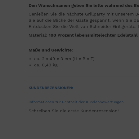
Den Wunschnamen geben Sie bitte während des Best
Genießen Sie die nächste Grillparty mit unserem B
Sie auf die Blicke der Gäste gespannt, wenn Sie d
Entdecken Sie die Welt von Schneider Grillgeräte. 
Material:
100 Prozent lebensmittelechter Edelstahl
Maße und Gewichte
:
ca. 2 x 49 x 3 cm (H x B x T)
ca. 0,43 kg
KUNDENREZENSIONEN:
Informationen zur Echtheit der Kundenbewertungen
Schreiben Sie die erste Kundenrezension!