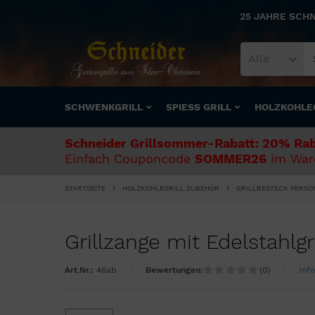
25 JAHRE SCH
Alle
SCHWENKGRILL
SPIESS GRILL
HOLZKOHLE
Schneider Grillsommer-Rabatt: 20% Rab
Einfach Couponcode
SOMMER26
im Ware
STARTSEITE
HOLZKOHLEGRILL ZUBEHÖR
GRILLBESTECK PERSO
Grillzange mit Edelstahlg
Art.Nr.:
46ab
Bewertungen:
(0)
Inf