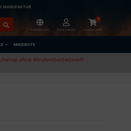
ER MANUFAKTUR
0
LIEFERLAND
MEIN KONTO
WARENKORB
KE
ANGEBOTE
scheine) ohne Mindestbestellwert!