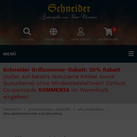
0
SUCHEN
LIEFERLAND
MEIN KONTO
WARENKORB
MENÜ
Schneider Grillsommer-Rabatt: 20% Rabatt
(außer auf bereits reduzierte Artikel sowie
Gutscheine) ohne Mindestbestellwert! Einfach
Couponcode
SOMMER26
im Warenkorb
eingeben!
STARTSEITE
HOLZKOHLEGRILL ZUBEHÖR
GRILLWERKZEUG
GRILLBESTECKHALTER AUS EDELSTAHL