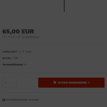
65,00 EUR
inkl. MwSt. zzgl.
Versandkosten
Lieferzeit*:
2-5 Tage
Art.Nr.:
70b
Versandklasse:
A
IN DEN WARENKORB
Artikeldatenblatt drucken