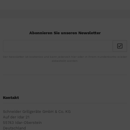
Abonnieren Sie unseren Newsletter
Der Newsletter ist kostenlos und kann jederzeit hier oder in Ihrem Kundenkonto wieder
abbestellt werden.
Kontakt
Schneider Grillgeräte GmbH & Co. KG
Auf der Idar 21
55743 Idar-Oberstein
Deutschland