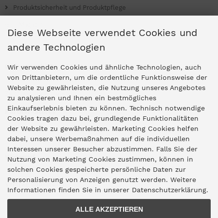
Produktsicherheit und Produktpflege
Grill Magazin
Diese Webseite verwendet Cookies und
andere Technologien
Ladengeschäfte
Wir verwenden Cookies und ähnliche Technologien, auch
von Drittanbietern, um die ordentliche Funktionsweise der
Website zu gewährleisten, die Nutzung unseres Angebotes
Zentrale Idar-Oberstein
zu analysieren und Ihnen ein bestmögliches
Einkaufserlebnis bieten zu können. Technisch notwendige
Partner-Stores
Cookies tragen dazu bei, grundlegende Funktionalitäten
der Website zu gewährleisten. Marketing Cookies helfen
dabei, unsere Werbemaßnahmen auf die individuellen
"Deko 409" Bernkastel-Kues
Interessen unserer Besucher abzustimmen. Falls Sie der
Widerruf
Nutzung von Marketing Cookies zustimmen, können in
solchen Cookies gespeicherte persönliche Daten zur
Personalisierung von Anzeigen genutzt werden. Weitere
Vertrag widerrufen
Informationen finden Sie in unserer Datenschutzerklärung.
ALLE AKZEPTIEREN