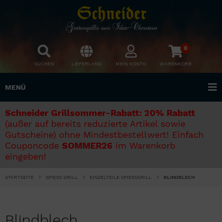
0
SUCHEN
LIEFERLAND
MEIN KONTO
WARENKORB
MENÜ
Schneider Grillsommer-Rabatt: 20% Rabatt
(außer auf bereits reduzierte Artikel sowie
Gutscheine) ohne Mindestbestellwert! Einfach
Couponcode
SOMMER26
im Warenkorb
eingeben!
STARTSEITE
SPIESS GRILL
EINZELTEILE SPIESSGRILL
BLINDBLECH
Blindblech