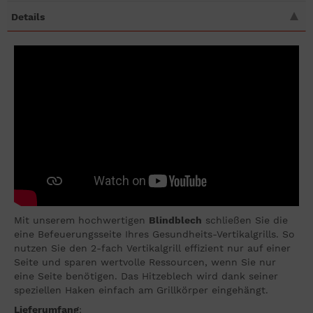
Details
Mit unserem hochwertigen
Blindblech
schließen Sie die
eine Befeuerungsseite Ihres Gesundheits-Vertikalgrills. So
nutzen Sie den 2-fach Vertikalgrill effizient nur auf einer
Seite und sparen wertvolle Ressourcen, wenn Sie nur
eine Seite benötigen. Das Hitzeblech wird dank seiner
speziellen Haken einfach am Grillkörper eingehängt.
Lieferumfang
: