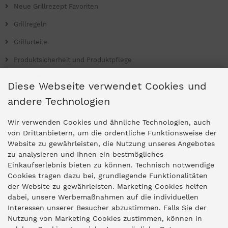
Neue Grillrezept Favoriten
Grillregeln
Grillurteile
Produktsicherheit und Produktpflege
Grill Magazin
Diese Webseite verwendet Cookies und
andere Technologien
Ladengeschäfte
Wir verwenden Cookies und ähnliche Technologien, auch
von Drittanbietern, um die ordentliche Funktionsweise der
Website zu gewährleisten, die Nutzung unseres Angebotes
Zentrale Idar-Oberstein
zu analysieren und Ihnen ein bestmögliches
Einkaufserlebnis bieten zu können. Technisch notwendige
Partner-Stores
Cookies tragen dazu bei, grundlegende Funktionalitäten
der Website zu gewährleisten. Marketing Cookies helfen
dabei, unsere Werbemaßnahmen auf die individuellen
"Deko 409" Bernkastel-Kues
Interessen unserer Besucher abzustimmen. Falls Sie der
Widerruf
Nutzung von Marketing Cookies zustimmen, können in