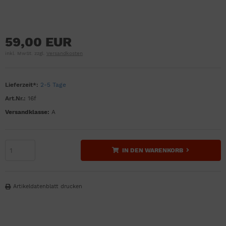
59,00 EUR
inkl. MwSt. zzgl.
Versandkosten
Lieferzeit*:
2-5 Tage
Art.Nr.:
16f
Versandklasse:
A
IN DEN WARENKORB
Artikeldatenblatt drucken