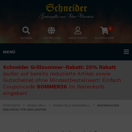
0
SUCHEN
LIEFERLAND
MEIN KONTO
WARENKORB
MENÜ
Schneider Grillsommer-Rabatt: 20% Rabatt
(außer auf bereits reduzierte Artikel sowie
Gutscheine) ohne Mindestbestellwert! Einfach
Couponcode
SOMMER26
im Warenkorb
eingeben!
STARTSEITE
SPIESS GRILL
EINZELTEILE SPIESSGRILL
MOTORHALTER
EDELSTAHL FÜR GRILLMOTOR