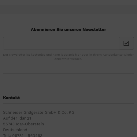
Abonnieren Sie unseren Newsletter
Der Newsletter ist kostenlos und kann jederzeit hier oder in Ihrem Kundenkonto wieder
abbestellt werden.
Kontakt
Schneider Grillgeräte GmbH & Co. KG
Auf der Idar 21
55743 Idar-Oberstein
Deutschland
Tel.: 06781 - 563463