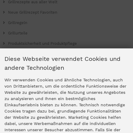
Grillrezepte aus aller Welt
Neue Grillrezept Favoriten
Grillregeln
Grillurteile
Produktsicherheit und Produktpflege
Grill Magazin
Diese Webseite verwendet Cookies und
andere Technologien
Ladengeschäfte
Wir verwenden Cookies und ähnliche Technologien, auch
von Drittanbietern, um die ordentliche Funktionsweise der
Website zu gewährleisten, die Nutzung unseres Angebotes
Zentrale Idar-Oberstein
zu analysieren und Ihnen ein bestmögliches
Einkaufserlebnis bieten zu können. Technisch notwendige
Partner-Stores
Cookies tragen dazu bei, grundlegende Funktionalitäten
der Website zu gewährleisten. Marketing Cookies helfen
dabei, unsere Werbemaßnahmen auf die individuellen
"Deko 409" Bernkastel-Kues
Interessen unserer Besucher abzustimmen. Falls Sie der