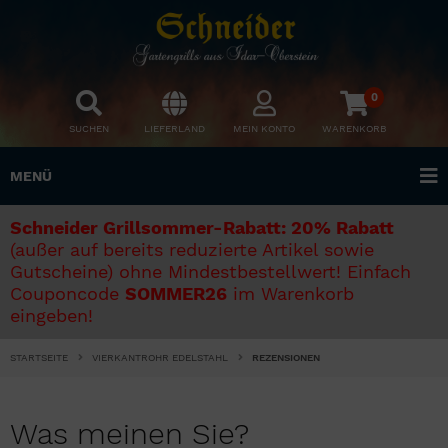
0
SUCHEN
LIEFERLAND
MEIN KONTO
WARENKORB
MENÜ
Schneider Grillsommer-Rabatt: 20% Rabatt
(außer auf bereits reduzierte Artikel sowie
Gutscheine) ohne Mindestbestellwert! Einfach
Couponcode
SOMMER26
im Warenkorb
eingeben!
STARTSEITE
VIERKANTROHR EDELSTAHL
REZENSIONEN
Was meinen Sie?