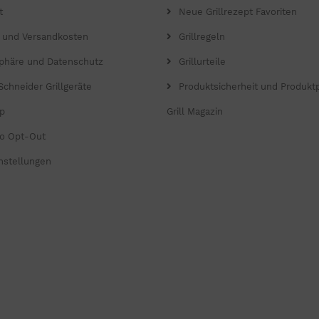
t
Neue Grillrezept Favoriten
- und Versandkosten
Grillregeln
sphäre und Datenschutz
Grillurteile
Schneider Grillgeräte
Produktsicherheit und Produkt
p
Grill Magazin
o Opt-Out
nstellungen