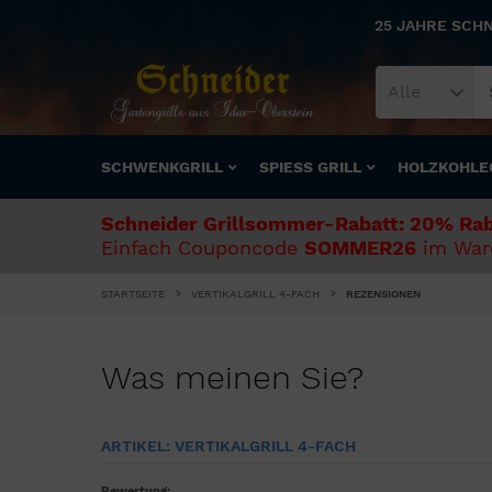
25 JAHRE SCH
Alle
SCHWENKGRILL
SPIESS GRILL
HOLZKOHLE
Schneider Grillsommer-Rabatt: 20% Rab
Einfach Couponcode
SOMMER26
im Ware
STARTSEITE
VERTIKALGRILL 4-FACH
REZENSIONEN
Was meinen Sie?
ARTIKEL: VERTIKALGRILL 4-FACH
Bewertung: