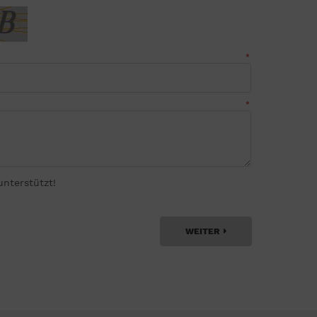
*
*
nterstützt!
WEITER