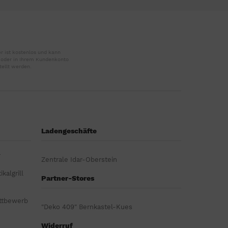
r ist kostenlos und kann
r oder in Ihrem Kundenkonto
tellt werden.
Ladengeschäfte
r
Zentrale Idar-Oberstein
kalgrill
Partner-Stores
ttbewerb
"Deko 409" Bernkastel-Kues
Widerruf