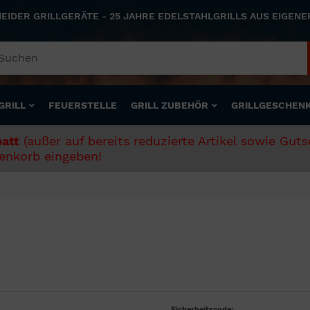
NEIDER GRILLGERÄTE - 25 JAHRE EDELSTAHLGRILLS AUS EIGEN
GRILL
FEUERSTELLE
GRILL ZUBEHÖR
GRILLGESCHEN
att
(außer auf bereits reduzierte Artikel sowie Gut
nkorb eingeben!
Sicherheitscode: