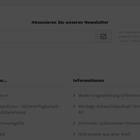
Abonnieren Sie unseren Newsletter
Der Newslette
jederzeit hie
wieder abbes
r...
Informationen
ssum
Bedienungsanleitung Grillmoto
gsschluss - Nichtverfügbarkeit -
Montage Schaschlikaufsatz Verti
ufsbelehrung
66
chwenkgrills
Schneider Grillsommer Fotowe
eit
Grillrezepte aus aller Welt