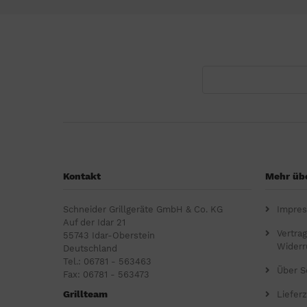
Kontakt
Mehr übe
Schneider Grillgeräte GmbH & Co. KG
Impre
Auf der Idar 21
Vertra
55743 Idar-Oberstein
Widerr
Deutschland
Tel.: 06781 - 563463
Über S
Fax: 06781 - 563473
Grillteam
Lieferz