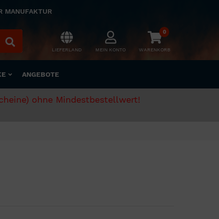
ER MANUFAKTUR
0
LIEFERLAND
MEIN KONTO
WARENKORB
KE
ANGEBOTE
scheine) ohne Mindestbestellwert!