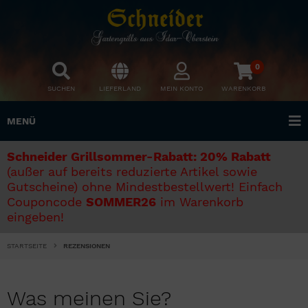
0
SUCHEN
LIEFERLAND
MEIN KONTO
WARENKORB
MENÜ
Schneider Grillsommer-Rabatt: 20% Rabatt
(außer auf bereits reduzierte Artikel sowie
Gutscheine) ohne Mindestbestellwert! Einfach
Couponcode
SOMMER26
im Warenkorb
eingeben!
STARTSEITE
REZENSIONEN
Was meinen Sie?