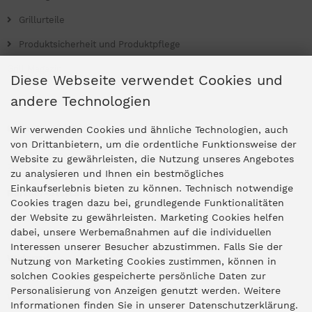
Grillurteile
Produktsicherheit und Produktpflege
Grill Magazin
Diese Webseite verwendet Cookies und
andere Technologien
Ladengeschäfte
Wir verwenden Cookies und ähnliche Technologien, auch
von Drittanbietern, um die ordentliche Funktionsweise der
Website zu gewährleisten, die Nutzung unseres Angebotes
Zentrale Idar-Oberstein
zu analysieren und Ihnen ein bestmögliches
Einkaufserlebnis bieten zu können. Technisch notwendige
Partner-Stores
Cookies tragen dazu bei, grundlegende Funktionalitäten
der Website zu gewährleisten. Marketing Cookies helfen
dabei, unsere Werbemaßnahmen auf die individuellen
"Deko 409" Bernkastel-Kues
Interessen unserer Besucher abzustimmen. Falls Sie der
Widerruf
Nutzung von Marketing Cookies zustimmen, können in
solchen Cookies gespeicherte persönliche Daten zur
Personalisierung von Anzeigen genutzt werden. Weitere
Vertrag widerrufen
Informationen finden Sie in unserer Datenschutzerklärung.