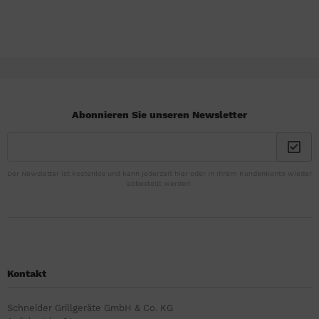
Abonnieren Sie unseren Newsletter
Der Newsletter ist kostenlos und kann jederzeit hier oder in Ihrem Kundenkonto wieder
abbestellt werden.
Kontakt
Schneider Grillgeräte GmbH & Co. KG